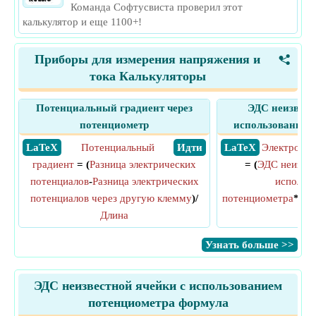
Команда Софтусвиста проверил этот
калькулятор и еще 1100+!
Приборы для измерения напряжения и
<
тока Калькуляторы
Потенциальный градиент через
ЭДС неизвест
потенциометр
использованием
​ LaTeX
Потенциальный
​ Идти
​ LaTeX
Электродви
градиент
= (
Разница электрических
= (
ЭДС неизвес
потенциалов
-
Разница электрических
использ
потенциалов через другую клемму
)/
потенциометра
*
Дли
Длина
дли
​Узнать больше >>
ЭДС неизвестной ячейки с использованием
потенциометра формула