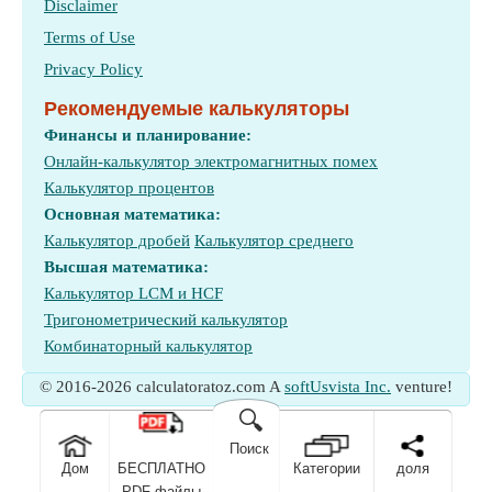
Disclaimer
Terms of Use
Privacy Policy
Рекомендуемые калькуляторы
Финансы и планирование:
Онлайн-калькулятор электромагнитных помех
Калькулятор процентов
Основная математика:
Калькулятор дробей
Калькулятор среднего
Высшая математика:
Калькулятор LCM и HCF
Тригонометрический калькулятор
Комбинаторный калькулятор
© 2016-2026 calculatoratoz.com A
softUsvista Inc.
venture!
🔍
Поиск
Дом
БЕСПЛАТНО
Категории
доля
PDF-файлы