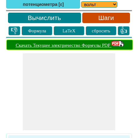
потенциометра [ε]
Шаги
👎
👍
Формула
LaTeX
сбросить
Скачать Текущее электричество Формулы PDF