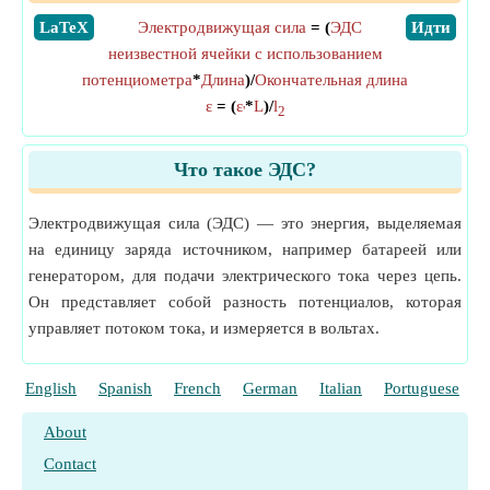
​LaTeX
Электродвижущая сила
= (
ЭДС
​Идти
неизвестной ячейки с использованием
потенциометра
*
Длина
)/
Окончательная длина
ε
= (
ε
*
L
)/
l
'
2
Что такое ЭДС?
Электродвижущая сила (ЭДС) — это энергия, выделяемая
на единицу заряда источником, например батареей или
генератором, для подачи электрического тока через цепь.
Он представляет собой разность потенциалов, которая
управляет потоком тока, и измеряется в вольтах.
English
Spanish
French
German
Italian
Portuguese
P
About
Contact