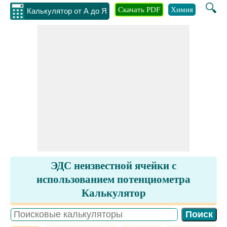
🔍
Скачать PDF
Химия
Инжене
Калькулятор от А до Я
ЭДС неизвестной ячейки с
использованием потенциометра
Калькулятор