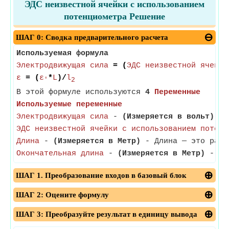
ЭДС неизвестной ячейки с использованием
потенциометра Решение
ШАГ 0: Сводка предварительного расчета
Используемая формула
Электродвижущая сила
= (
ЭДС неизвестной ячейки
ε
= (
ε
*
L
)/
l
'
2
В этой формуле используются
4
Переменные
Используемые переменные
Электродвижущая сила
-
(Измеряется в вольт)
- Э
ЭДС неизвестной ячейки с использованием потенц
Длина
-
(Измеряется в Метр)
- Длина — это расст
Окончательная длина
-
(Измеряется в Метр)
- Кон
ШАГ 1. Преобразование входов в базовый блок
ШАГ 2: Оцените формулу
ШАГ 3: Преобразуйте результат в единицу вывода