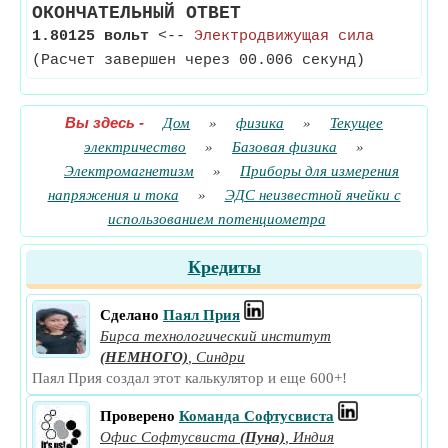
ОКОНЧАТЕЛЬНЫЙ ОТВЕТ
1.80125 вольт
<--
Электродвижущая сила
(Расчет завершен через 00.006 секунд)
Вы здесь
-
Дом
»
физика
»
Текущее
электричество
»
Базовая физика
»
Электромагнетизм
»
Приборы для измерения
напряжения и тока
»
ЭДС неизвестной ячейки с
использованием потенциометра
Кредиты
Сделано
Паял Прия
Бирса технологический институт
(НЕМНОГО)
,
Синдри
Паял Прия создал этот калькулятор и еще 600+!
Проверено
Команда Софтусвиста
Офис Софтусвиста
(Пуна)
,
Индия