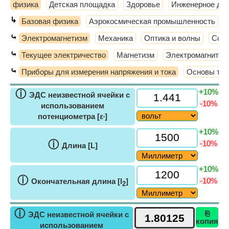
физика
Детская площадка
Здоровье
Инженерное де
↳
Базовая физика
Аэрокосмическая промышленность
⤿
Электромагнетизм
Механика
Оптика и волны
Совр
⤿
Текущее электричество
Магнетизм
Электромагнитная
⤿
Приборы для измерения напряжения и тока
Основы тек
+10%
ⓘ
ЭДС неизвестной ячейки с
-10%
использованием
потенциометра [ε
]
'
+10%
ⓘ
-10%
Длина [L]
+10%
ⓘ
-10%
Окончательная длина [l
]
2
ⓘ
⎘
ЭДС неизвестной ячейки с
копия
использованием