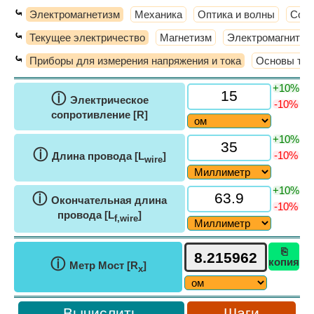
⤿
Электромагнетизм
Механика
Оптика и волны
Совр
⤿
Текущее электричество
Магнетизм
Электромагнитная
⤿
Приборы для измерения напряжения и тока
Основы тек
+10%
ⓘ
Электрическое
-10%
сопротивление [R]
+10%
ⓘ
-10%
Длина провода [L
]
wire
+10%
ⓘ
Окончательная длина
-10%
провода [L
]
f,wire
⎘
ⓘ
копия
Метр Мост [R
]
x
Шаги