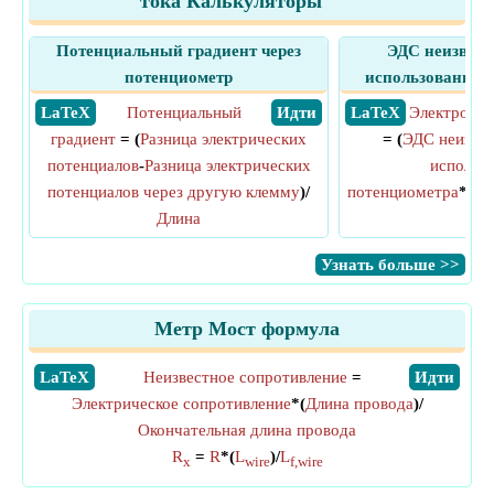
тока Калькуляторы
Потенциальный градиент через
ЭДС неизвест
потенциометр
использованием
​ LaTeX
Потенциальный
​ Идти
​ LaTeX
Электродви
градиент
= (
Разница электрических
= (
ЭДС неизвес
потенциалов
-
Разница электрических
использ
потенциалов через другую клемму
)/
потенциометра
*
Дли
Длина
дли
​Узнать больше >>
Метр Мост формула
​LaTeX
Неизвестное сопротивление
=
​Идти
Электрическое сопротивление
*(
Длина провода
)/
Окончательная длина провода
R
=
R
*(
L
)/
L
x
wire
f,wire