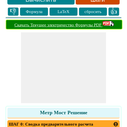
👎
👍
Формула
LaTeX
сбросить
Скачать Текущее электричество Формулы PDF
Метр Мост Решение
ШАГ 0: Сводка предварительного расчета