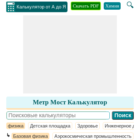
🔍
Скачать PDF
Химия
Инжене
Калькулятор от А до Я
Метр Мост Калькулятор
физика
Детская площадка
Здоровье
Инженерное де
↳
Базовая физика
Аэрокосмическая промышленность