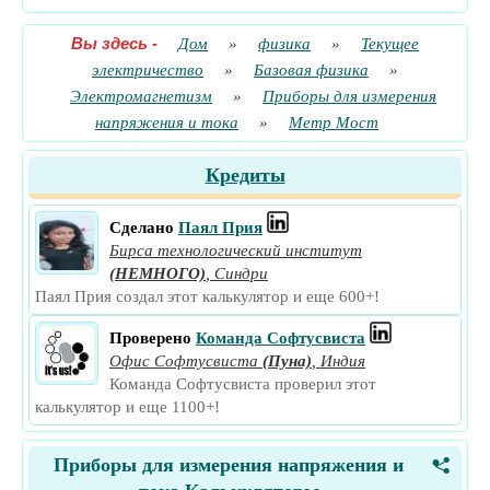
Вы здесь
-
Дом
»
физика
»
Текущее
электричество
»
Базовая физика
»
Электромагнетизм
»
Приборы для измерения
напряжения и тока
»
Метр Мост
Кредиты
Сделано
Паял Прия
Бирса технологический институт
(НЕМНОГО)
,
Синдри
Паял Прия создал этот калькулятор и еще 600+!
Проверено
Команда Софтусвиста
Офис Софтусвиста
(Пуна)
,
Индия
Команда Софтусвиста проверил этот
калькулятор и еще 1100+!
Приборы для измерения напряжения и
<