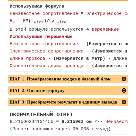
Используемая формула
Неизвестное сопротивление
=
Электрическое сопр
R
=
R
*(
L
)/
L
x
wire
f,wire
В этой формуле используются
4
Переменные
Используемые переменные
Неизвестное сопротивление
-
(Измеряется в ом)
-
Электрическое сопротивление
-
(Измеряется в ом
Длина провода
-
(Измеряется в Метр)
- Длина про
Окончательная длина провода
-
(Измеряется в Ме
ШАГ 1. Преобразование входов в базовый блок
ШАГ 2: Оцените формулу
ШАГ 3: Преобразуйте результат в единицу вывода
ОКОНЧАТЕЛЬНЫЙ ОТВЕТ
8.21596244131455
≈
8.215962 ом
<--
Неизвестное
(Расчет завершен через 00.008 секунд)