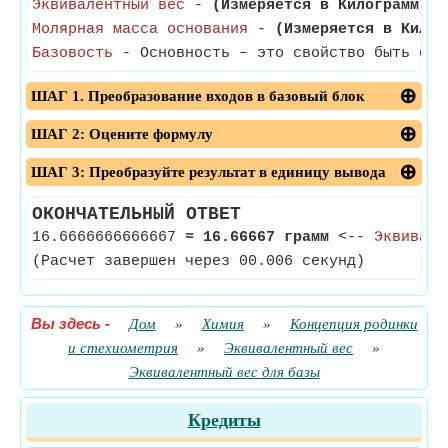
Эквивалентный вес
-
(Измеряется в Килограмм)
- 
Молярная масса основания
-
(Измеряется в Килог
Базовость
- Основность – это свойство быть осн
ШАГ 1. Преобразование входов в базовый блок
ШАГ 2: Оцените формулу
ШАГ 3: Преобразуйте результат в единицу вывода
ОКОНЧАТЕЛЬНЫЙ ОТВЕТ
16.6666666666667
≈
16.66667 грамм
<--
Эквивале
(Расчет завершен через 00.006 секунд)
Вы здесь
-
Дом
»
Химия
»
Концепция родинки
и стехиометрия
»
Эквивалентный вес
»
Эквивалентный вес для базы
Кредиты