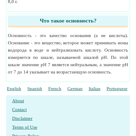
8,0 г.
Что такое основность?
Основность - это качество основания (а не кислоты).
Основание - это вещество, которое может принимать ионы
водорода в воде и нейтрализовать кислоту. Основность
измеряется по шкале, называемой шкалой pH. По этой
шкале значение pH 7 является нейтральным, а значение pH
от 7 до 14 указывает на возрастающую основность.
English
Spanish
French
German
Italian
Portuguese
P
About
Contact
Disclaimer
Terms of Use