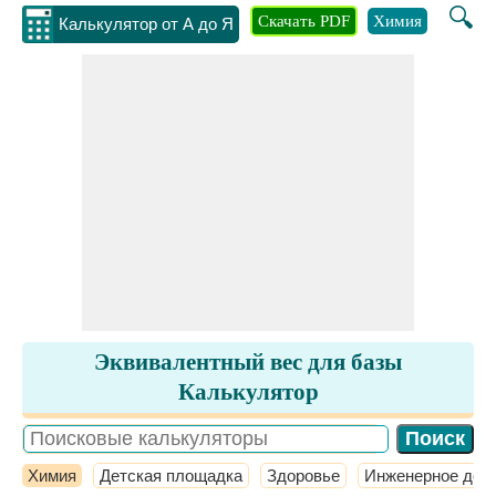
🔍
Скачать PDF
Химия
Инжене
Калькулятор от А до Я
Эквивалентный вес для базы
Калькулятор
Химия
Детская площадка
Здоровье
Инженерное дел