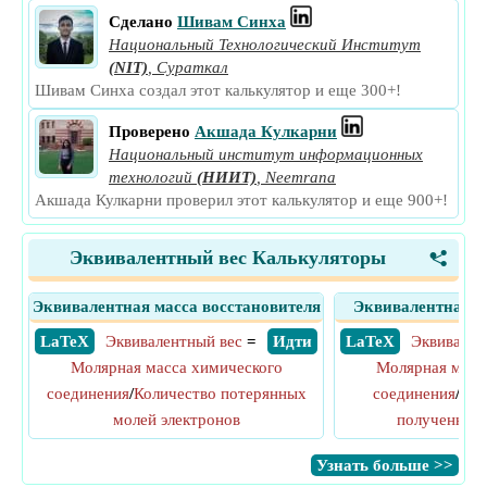
Сделано
Шивам Синха
Национальный Технологический Институт
(NIT)
,
Сураткал
Шивам Синха создал этот калькулятор и еще 300+!
Проверено
Акшада Кулкарни
Национальный институт информационных
технологий
(НИИТ)
,
Neemrana
Акшада Кулкарни проверил этот калькулятор и еще 900+!
Эквивалентный вес Калькуляторы
<
Эквивалентная масса восстановителя
Эквивалентная м
​ LaTeX
Эквивалентный вес
=
​ Идти
​ LaTeX
Эквивален
Молярная масса химического
Молярная масс
соединения
/
Количество потерянных
соединения
/
Кол
молей электронов
полученных 
​Узнать больше >>