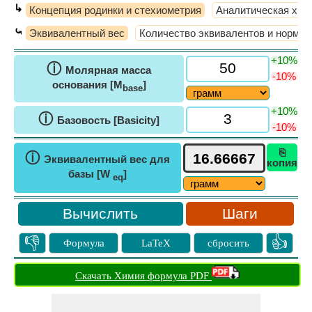
↳
Концепция родинки и стехиометрия
Аналитическая хим
⤿
Эквивалентный вес
Количество эквивалентов и нормал
+10%
ⓘ
Молярная масса
-10%
основания [M
]
base
+10%
ⓘ
Базовость [Basicity]
-10%
⎘
ⓘ
Эквивалентный вес для
копия
базы [W
]
eq
Шаги
👎
👍
Формула
LaTeX
сбросить
Скачать Химия формула PDF