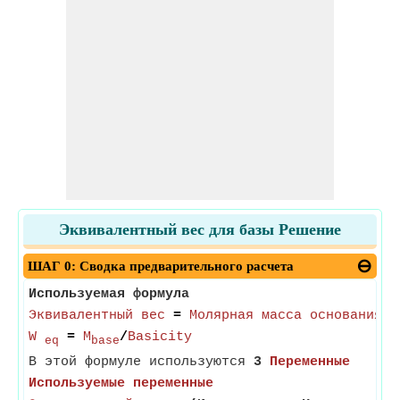
Эквивалентный вес для базы Решение
ШАГ 0: Сводка предварительного расчета
Используемая формула
Эквивалентный вес
=
Молярная масса основания
/
Б
W
=
M
/
Basicity
eq
base
В этой формуле используются
3
Переменные
Используемые переменные