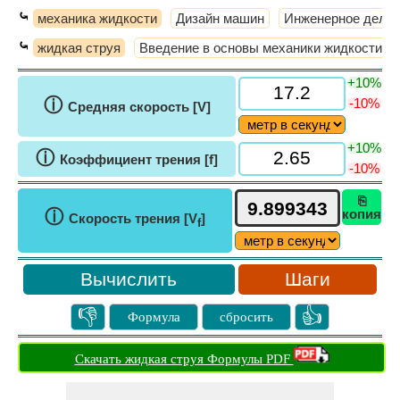
⤿
механика жидкости
Дизайн машин
Инженерное дело
⤿
жидкая струя
Введение в основы механики жидкости
+10%
ⓘ
-10%
Средняя скорость [V]
+10%
ⓘ
Коэффициент трения [f]
-10%
⎘
ⓘ
копия
Скорость трения [V
]
f
Шаги
👎
👍
Формула
сбросить
Скачать жидкая струя Формулы PDF