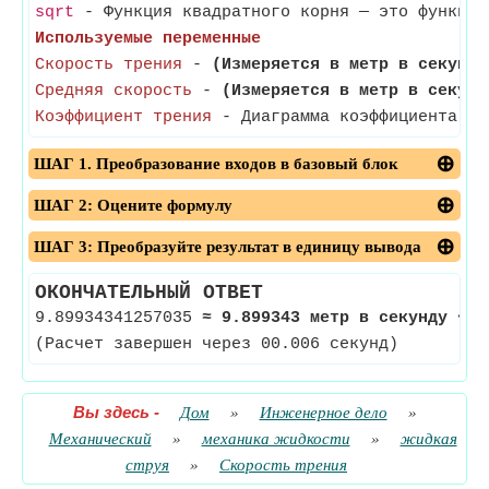
sqrt
- Функция квадратного корня — это функция
Используемые переменные
Скорость трения
-
(Измеряется в метр в секунду
Средняя скорость
-
(Измеряется в метр в секунд
Коэффициент трения
- Диаграмма коэффициента тре
ШАГ 1. Преобразование входов в базовый блок
ШАГ 2: Оцените формулу
ШАГ 3: Преобразуйте результат в единицу вывода
ОКОНЧАТЕЛЬНЫЙ ОТВЕТ
9.89934341257035
≈
9.899343 метр в секунду
<-
(Расчет завершен через 00.006 секунд)
Вы здесь
-
Дом
»
Инженерное дело
»
Механический
»
механика жидкости
»
жидкая
струя
»
Скорость трения