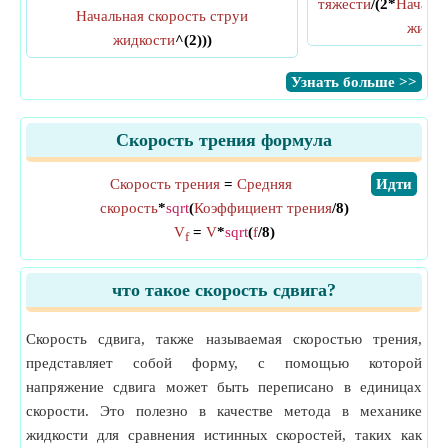
тяжести
/(2*
Начальн
Начальная скорость струи
жидко
жидкости
^(2)))
​Узнать больше >>
Скорость трения формула
Скорость трения
=
Средняя
​Идти
скорость
*
sqrt
(
Коэффициент трения
/8)
V
=
V
*
sqrt
(
f
/8)
f
что такое скорость сдвига?
Скорость сдвига, также называемая скоростью трения,
представляет собой форму, с помощью которой
напряжение сдвига может быть переписано в единицах
скорости. Это полезно в качестве метода в механике
жидкости для сравнения истинных скоростей, таких как