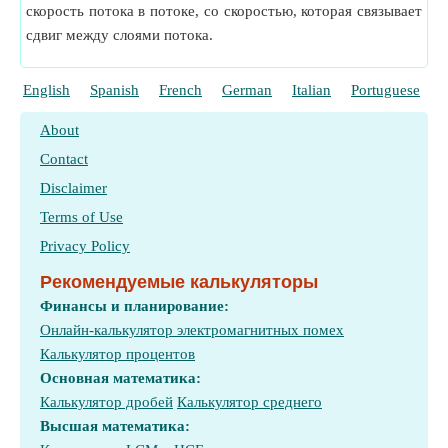
скорость потока в потоке, со скоростью, которая связывает
сдвиг между слоями потока.
English
Spanish
French
German
Italian
Portuguese
P
About
Contact
Disclaimer
Terms of Use
Privacy Policy
Рекомендуемые калькуляторы
Финансы и планирование:
Онлайн-калькулятор электромагнитных помех
Калькулятор процентов
Основная математика:
Калькулятор дробей
Калькулятор среднего
Высшая математика: