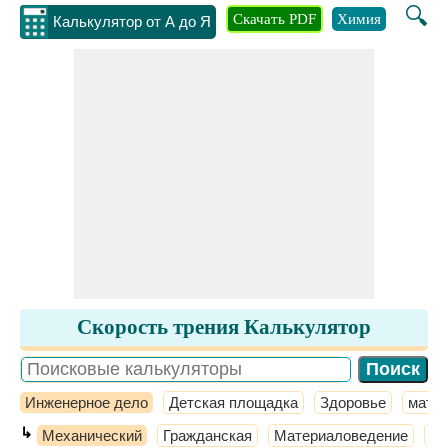
🔍
Скачать PDF
Химия
Инжене
Калькулятор от А до Я
Скорость трения Калькулятор
Инженерное дело
Детская площадка
Здоровье
мате
↳
Механический
Гражданская
Материаловедение
Те