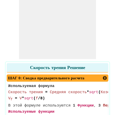
Скорость трения Решение
ШАГ 0: Сводка предварительного расчета
Используемая формула
Скорость трения
=
Средняя скорость
*
sqrt
(
Коэффи
V
=
V
*
sqrt
(
f
/8)
f
В этой формуле используются
1
Функции
,
3
Перем
Используемые функции