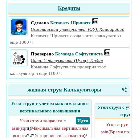
Кредиты
Сделано
Кетаватх Шринатх
Османийский университет
(ОУ)
,
Хайдарабад
Кетаватх Шринатх создал этот калькулятор и
еще 1000+!
Проверено
Команда Софтусвиста
Офис Софтусвиста
(Пуна)
,
Индия
Команда Софтусвиста проверил этот
калькулятор и еще 1100+!
жидкая струя Калькуляторы
<
Угол струи с учетом максимального
Угол струи с учет
вертикального возвышения
струи ж
Угол струи жидкости
=
​ Идти
Угол струи жид
asin
(
sqrt
((
Максимальная вертикальная
asin
(
Время полета
высота
*2*
Ускорение силы тяжести
)/