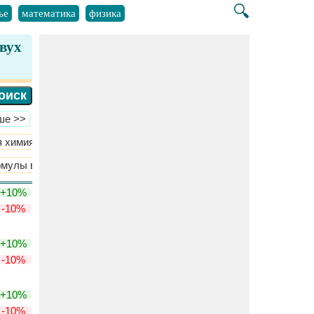
🔍
ье
математика
физика
двух
ше >>
 химия
Атомная структура
​Больше >>
мулы в 1D
Важные формулы в 2D
​Больше >>
+10%
-10%
+10%
-10%
+10%
-10%