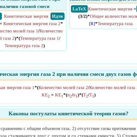
наличии газовой смеси
​ LaTeX
Кинетическая энергия
=
X
Кинетическая энергия
​ Идти
(3/2)*
Общее количество мол
=
Кинетическая энергия газа 2
*
[R]
*
Температура газа
ество молей газа 1
/
Количество
 газа 2
)*(
Температура газа 1
/
Температура газа 2
)
ческая энергия газа 2 при наличии смеси двух газов 
ая энергия газа 1
*(
Количество молей газа 2
/
Количество молей газа 
KE
=
KE
*(
n
/
n
)*(
T
/
T
)
2
1
2
1
2
1
Каковы постулаты кинетической теории газов?
 сравнению с общим объемом газа. 2) отсутствие силы притяжения 
за сталкиваются друг с другом и со стенками емкости. 5) Столк