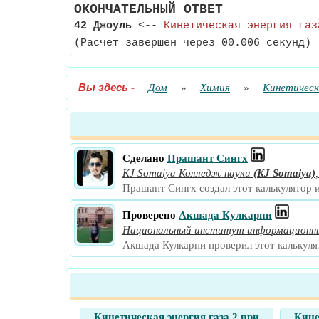
ОКОНЧАТЕЛЬНЫЙ ОТВЕТ
42 Джоуль
<--
Кинетическая энергия газ
(Расчет завершен через 00.006 секунд)
Вы здесь
-
Дом
»
Химия
»
Кинетическ
Сделано
Прашант Сингх
KJ Somaiya Колледж науки
(KJ Somaiya)
Прашант Сингх создал этот калькулятор 
Проверено
Акшада Кулкарни
Национальный институт информационны
Акшада Кулкарни проверил этот калькуля
Кинетическая энергия газа 2 при
Кине