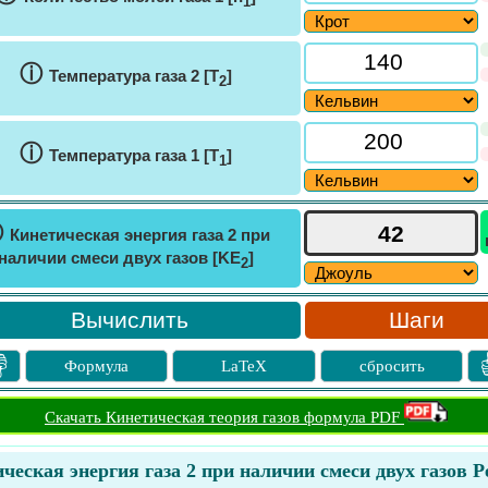
1
ⓘ
Температура газа 2 [T
]
2
ⓘ
Температура газа 1 [T
]
1
ⓘ
Кинетическая энергия газа 2 при
наличии смеси двух газов [KE
]
2
Шаги

Формула
LaTeX
сбросить
Скачать Кинетическая теория газов формула PDF
ческая энергия газа 2 при наличии смеси двух газов 