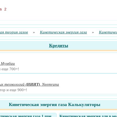
а 2
ая теория газов
»
Кинетическая энергия газа
»
Кинетичес
Кредиты
,
Мумбаи
и еще 700+!
х технологий
(НИИТ)
,
Neemrana
тор и еще 900+!
Кинетическая энергия газа Калькуляторы
тическая энергия газа 1 при
Кинетическая энергия для n мо