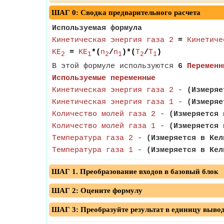
ШАГ 0: Сводка предварительного расчета
Используемая формула
Кинетическая энергия газа 2
=
Кинетиче
KE
=
KE
*(
n
/
n
)*(
T
/
T
)
2
1
2
1
2
1
В этой формуле используются
6
Переменн
Используемые переменные
Кинетическая энергия газа 2
-
(Измеряе
Кинетическая энергия газа 1
-
(Измеряе
Количество молей газа 2
-
(Измеряется 
Количество молей газа 1
-
(Измеряется 
Температура газа 2
-
(Измеряется в Кел
Температура газа 1
-
(Измеряется в Кел
ШАГ 1. Преобразование входов в базовый блок
ШАГ 2: Оцените формулу
ШАГ 3: Преобразуйте результат в единицу выво