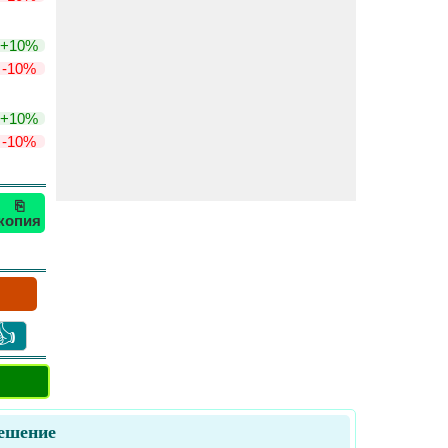
+10%
-10%
+10%
-10%
⎘
копия
👍
Решение