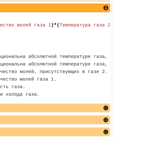
ество молей газа 1
)*(
Температура газа 2
/
Температу
циональна абсолютной температуре газа, и все газы 
циональна абсолютной температуре газа, и все газы 
чество молей, присутствующих в газе 2.
чество молей газа 1.
сть газа.
и холода газа.