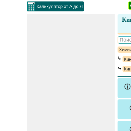
Калькулятор от А до Я
Кин
Хими
↳
Кин
⤿
Кин