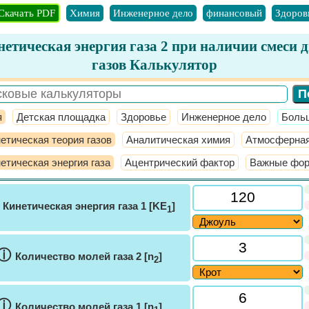
Скачать PDF
Химия
Инженерное дело
финансовый
Здоров
етическая энергия газа 2 при наличии смеси 
газов Калькулятор
я
Детская площадка
Здоровье
Инженерное дело
​Боль
етическая теория газов
Аналитическая химия
Атмосферная
етическая энергия газа
Ацентрический фактор
Важные фор
ⓘ
Кинетическая энергия газа 1 [KE
]
1
ⓘ
Количество молей газа 2 [n
]
2
ⓘ
Количество молей газа 1 [n
]