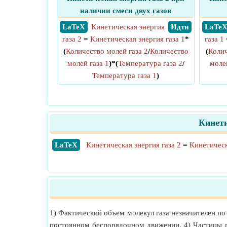
наличии смеси двух газов
​ LaTeX
Кинетическая энергия
​ Идти
​ LaTe
газа 2
=
Кинетическая энергия газа 1
*
газа 1
(
Количество молей газа 2
/
Количество
(
Колич
молей газа 1
)*(
Температура газа 2
/
молей
Температура газа 1
)
Кинети
​LaTeX
Кинетическая энергия газа 2
=
Кинетическ
1) Фактический объем молекул газа незначителен по
постоянном беспорядочном движении. 4) Частицы га