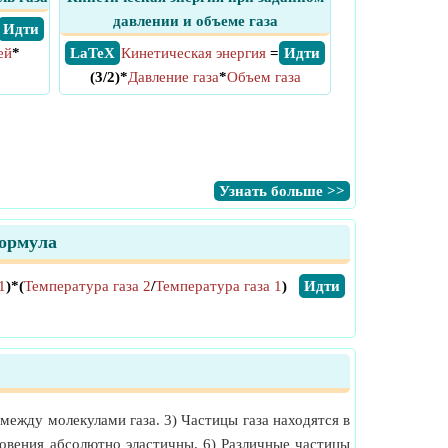
давлении и объеме газа
​ Идти
ей
*
​ LaTeX
Кинетическая энергия
=
​ Идти
(3/2)*
Давление газа
*
Объем газа
​Узнать больше >>
формула
1
)*(
Температура газа 2
/
Температура газа 1
)
​Идти
между молекулами газа. 3) Частицы газа находятся в
новения абсолютно эластичны. 6) Различные частицы