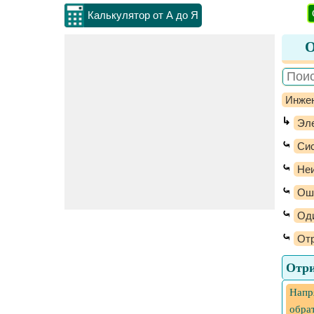
Калькулятор от А до Я
О
Инжен
↳
Эл
⤿
Сис
⤿
Не
⤿
Оши
⤿
Оди
⤿
От
Отри
Напр
обра