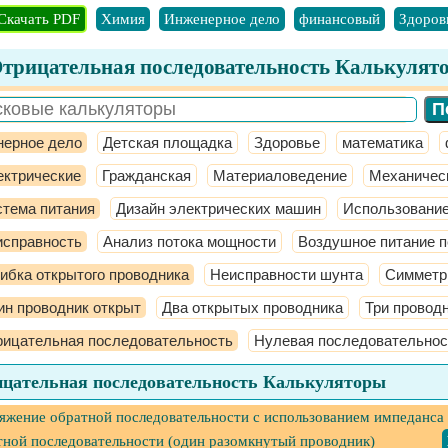
Скачать PDF
Химия
Инженерное дело
финансовый
Здоров
трицательная последовательность Калькулят
ерное дело
Детская площадка
Здоровье
математика
ектрические
Гражданская
Материаловедение
Механичес
тема питания
Дизайн электрических машин
Использование
исправность
Анализ потока мощности
Воздушное питание п
бка открытого проводника
Неисправности шунта
Симметр
н проводник открыт
Два открытых проводника
Три провод
рицательная последовательность
Нулевая последовательнос
цательная последовательность Калькуляторы
яжение обратной последовательности с использованием импеданса
тной последовательности (один разомкнутый проводник)