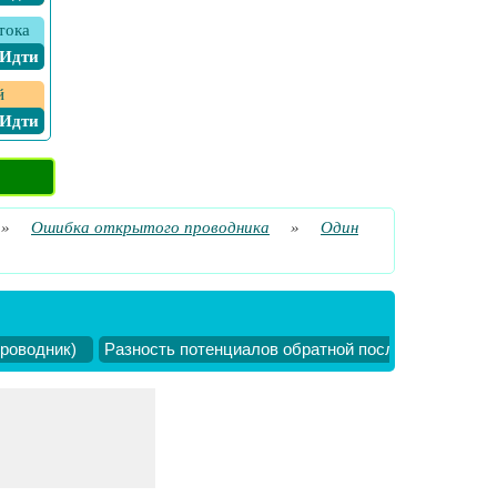
тока
​ Идти
й
​ Идти
»
Ошибка открытого проводника
»
Один
роводник)
Разность потенциалов обратной последовательнос