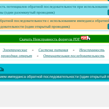
ость потенциалов обратной последовательности при использовании 
зы (один разомкнутый проводник)
обратной последовательности с использованием импеданса обратно
едовательности (один открытый проводник)
Скачать Неисправность формула PDF
Электрические
»
Система питания
»
Неисправность
проводник открыт
»
Отрицательная последовательность
ть
нием импеданса обратной последовательности (один открытый п