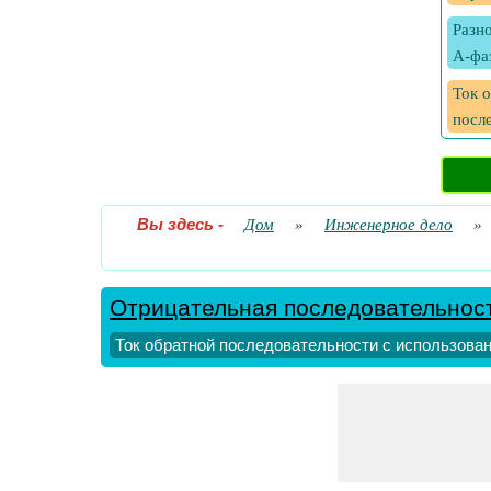
Разн
А-фа
Ток 
посл
Вы здесь
-
Дом
»
Инженерное дело
»
Отрицательная последовательнос
Ток обратной последовательности с использова