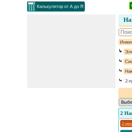
Калькулятор от А до Я
На
Инжен
↳
Эл
⤿
Сис
⤿
Нак
⤿
2-
2 На
2-пр