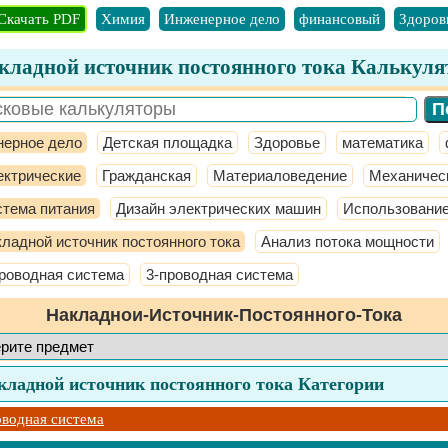
Скачать PDF
Химия
Инженерное дело
финансовый
Здоров
кладной источник постоянного тока Калькуля
ерное дело
Детская площадка
Здоровье
математика
ектрические
Гражданская
Материаловедение
Механичес
тема питания
Дизайн электрических машин
Использование
ладной источник постоянного тока
Анализ потока мощности
проводная система
3-проводная система
Накладнои-Источник-Постоянного-Тока
кладной источник постоянного тока Категории
оводная система