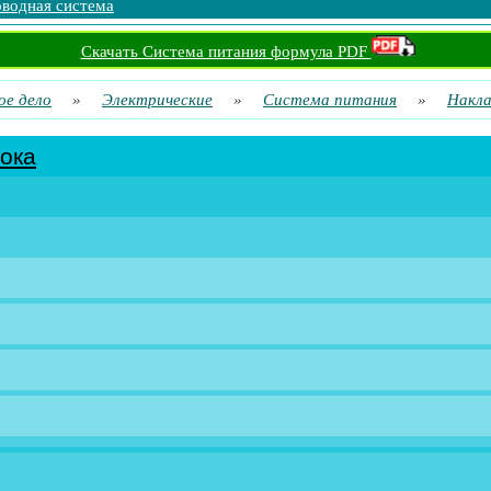
оводная система
Скачать Система питания формула PDF
ое дело
»
Электрические
»
Система питания
»
Накла
тока