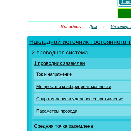
3-пр
Вы здесь
-
Дом
»
Инженерн
Накладной источник постоянного 
2-проводная система
1 проводник заземлен
Ток и напряжение
Мощность и коэффициент мощности
Сопротивление и удельное сопротивление
Параметры провода
Средняя точка заземлена