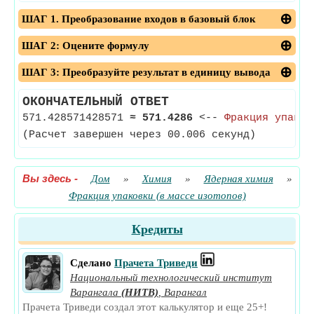
ШАГ 1. Преобразование входов в базовый блок
ШАГ 2: Оцените формулу
ШАГ 3: Преобразуйте результат в единицу вывода
ОКОНЧАТЕЛЬНЫЙ ОТВЕТ
571.428571428571
≈
571.4286
<--
Фракция упаков
(Расчет завершен через 00.006 секунд)
Вы здесь
-
Дом
»
Химия
»
Ядерная химия
»
Фракция упаковки (в массе изотопов)
Кредиты
Сделано
Прачета Триведи
Национальный технологический институт
Варангала
(НИТВ)
,
Варангал
Прачета Триведи создал этот калькулятор и еще 25+!