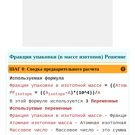
Фракция упаковки (в массе изотопов) Решение
ШАГ 0: Сводка предварительного расчета
Используемая формула
Фракция упаковки в изотопной массе
= ((
Атомная
PF
= ((
A
-
A
)*(10^4))/
A
isotope
isotope
В этой формуле используются
3
Переменные
Используемые переменные
Фракция упаковки в изотопной массе
- Фракция уп
Атомная изотопная масса
- Атомная изотопная ма
Массовое число
- Массовое число – это сумма пр