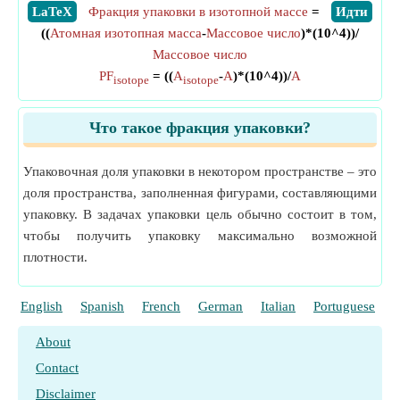
​LaTeX
Фракция упаковки в изотопной массе
=
​Идти
((
Атомная изотопная масса
-
Массовое число
)*(10^4))/
Массовое число
PF
= ((
A
-
A
)*(10^4))/
A
isotope
isotope
Что такое фракция упаковки?
Упаковочная доля упаковки в некотором пространстве – это
доля пространства, заполненная фигурами, составляющими
упаковку. В задачах упаковки цель обычно состоит в том,
чтобы получить упаковку максимально возможной
плотности.
English
Spanish
French
German
Italian
Portuguese
P
About
Contact
Disclaimer