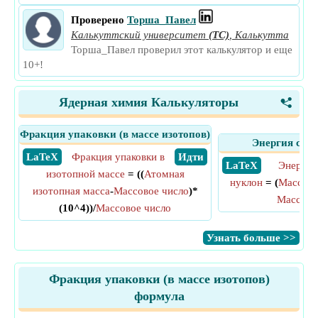
Проверено
Торша_Павел
Калькуттский университет
(ТС)
,
Калькутта
Торша_Павел проверил этот калькулятор и еще
10+!
Ядерная химия Калькуляторы
<
Фракция упаковки (в массе изотопов)
Энергия связ
​ LaTeX
Фракция упаковки в
​ Идти
​ LaTeX
Энергия 
изотопной массе
= ((
Атомная
нуклон
= (
Массовы
изотопная масса
-
Массовое число
)*
Массово
(10^4))/
Массовое число
​Узнать больше >>
Фракция упаковки (в массе изотопов)
формула