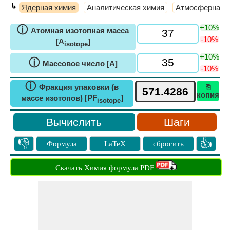
↳
Ядерная химия
Аналитическая химия
Атмосферная 
+10%
ⓘ
Атомная изотопная масса
-10%
[A
]
isotope
+10%
ⓘ
Массовое число [A]
-10%
ⓘ
Фракция упаковки (в
⎘
копия
массе изотопов) [PF
]
isotope
Шаги
👎
👍
Формула
LaTeX
сбросить
Скачать Химия формула PDF