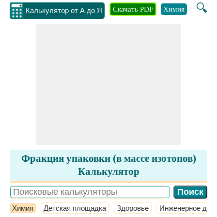
🔍
Скачать PDF
Химия
Инжене
Калькулятор от А до Я
Фракция упаковки (в массе изотопов)
Калькулятор
Химия
Детская площадка
Здоровье
Инженерное дел