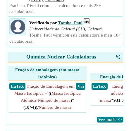
Pracheta Trivedi criou esta calculadora e mais 25+
calculadoras!
Verificado por
Torsha_Paul
Universidade de Calcutá
(CU)
,
Calcutá
Torsha_Paul verificou esta calculadora e mais 10+
calculadoras!
Química Nuclear Calculadoras
<
Fração de embalagem (em massa
isotópica)
Energia de liga
​ LaTeX
Fração de Embalagem em
​ Vai
​ LaTeX
Energia d
Massa Isotópica
= ((
Massa Isotópica
núcleo
= (
Atômica
-
Número de massa
)*
massa
*931.5)/
Nú
(10^4))/
Número de massa
​Ver mais >>