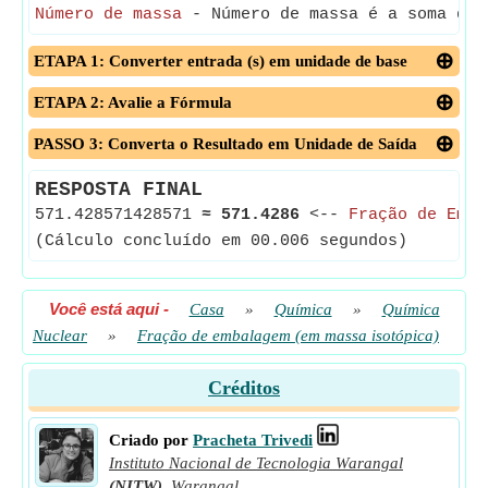
Número de massa
- Número de massa é a soma de 
ETAPA 1: Converter entrada (s) em unidade de base
ETAPA 2: Avalie a Fórmula
PASSO 3: Converta o Resultado em Unidade de Saída
RESPOSTA FINAL
571.428571428571
≈
571.4286
<--
Fração de Emba
(Cálculo concluído em 00.006 segundos)
Você está aqui
-
Casa
»
Química
»
Química
Nuclear
»
Fração de embalagem (em massa isotópica)
Créditos
Criado por
Pracheta Trivedi
Instituto Nacional de Tecnologia Warangal
(NITW)
,
Warangal