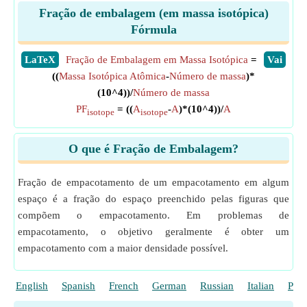
Fração de embalagem (em massa isotópica)
Fórmula
​LaTeX
Fração de Embalagem em Massa Isotópica
=
​Vai
((
Massa Isotópica Atômica
-
Número de massa
)*
(10^4))/
Número de massa
PF
= ((
A
-
A
)*(10^4))/
A
isotope
isotope
O que é Fração de Embalagem?
Fração de empacotamento de um empacotamento em algum
espaço é a fração do espaço preenchido pelas figuras que
compõem o empacotamento. Em problemas de
empacotamento, o objetivo geralmente é obter um
empacotamento com a maior densidade possível.
English
Spanish
French
German
Russian
Italian
Poli