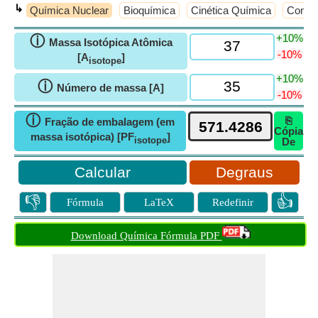
↳
Química Nuclear
Bioquímica
Cinética Química
Concei
+10%
ⓘ
Massa Isotópica Atômica
-10%
[A
]
isotope
+10%
ⓘ
Número de massa [A]
-10%
ⓘ
⎘
Fração de embalagem (em
Cópia
massa isotópica) [PF
]
isotope
De
Degraus
👎
👍
Fórmula
LaTeX
Redefinir
Download Química Fórmula PDF