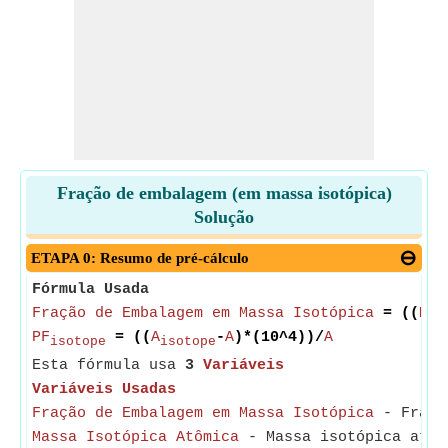
Fração de embalagem (em massa isotópica)
Solução
ETAPA 0: Resumo de pré-cálculo
Fórmula Usada
Fração de Embalagem em Massa Isotópica
= ((
Mas
PF
= ((
A
-
A
)*(10^4))/
A
isotope
isotope
Esta fórmula usa
3
Variáveis
Variáveis Usadas
Fração de Embalagem em Massa Isotópica
- Fração
Massa Isotópica Atômica
- Massa isotópica atôm