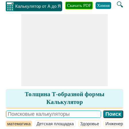
🔍
Скачать PDF
Химия
Инжене
Калькулятор от А до Я
Толщина Т-образной формы
Калькулятор
математика
Детская площадка
Здоровье
Инженерное