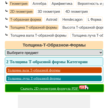
↳
Геометрия
Алгебра
Арифметика
Вероятность и ра
⤿
2D геометрия
3D геометрия
4D геометрия
⤿
Т-образная форма
Astroid
Hendecagon
L Форма
⤿
Толщина Т-образной формы
Высота Т-образной формы
⤿
Толщина вала Т-образной формы
Толщина луча Т-обр
Толщина-Т-Образнои-Формы
2 Толщина Т-образной формы Категории
Толщина вала Т-образной формы
Толщина луча Т-образной формы
Скачать 2D геометрия формула PDF