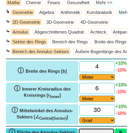
Mathe
Chemie
Finanz
Gesundheit
​Mehr >>
↳
Geometrie
Algebra
Arithmetik
Kombinatorik
​Mehr 
⤿
2D-Geometrie
3D-Geometrie
4D-Geometrie
⤿
Annulus
Abgeschnittenes Quadrat
Achteck
Antiparal
⤿
Sektor des Rings
Bereich des Rings
Breite des Rings
⤿
Bereich des Annulus-Sektors
Äußere Bogenlänge des Annu
+10%
ⓘ
-10%
Breite des Rings [b]
+10%
ⓘ
Innerer Kreisradius des
-10%
Kreisrings [r
]
Inner
+10%
ⓘ
Mittelwinkel des Annulus-
-10%
Sektors [∠
]
Central(Sector)
ⓘ
Fläche des Annulus-Sektors
⎘