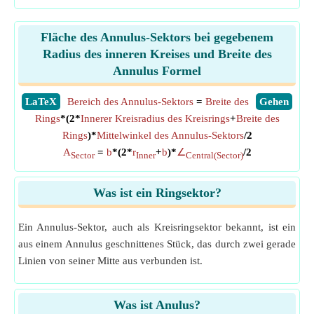
Fläche des Annulus-Sektors bei gegebenem
Radius des inneren Kreises und Breite des
Annulus Formel
​LaTeX
Bereich des Annulus-Sektors
=
Breite des
​Gehen
Rings
*(2*
Innerer Kreisradius des Kreisrings
+
Breite des
Rings
)*
Mittelwinkel des Annulus-Sektors
/2
A
=
b
*(2*
r
+
b
)*
∠
/2
Sector
Inner
Central(Sector)
Was ist ein Ringsektor?
Ein Annulus-Sektor, auch als Kreisringsektor bekannt, ist ein
aus einem Annulus geschnittenes Stück, das durch zwei gerade
Linien von seiner Mitte aus verbunden ist.
Was ist Anulus?