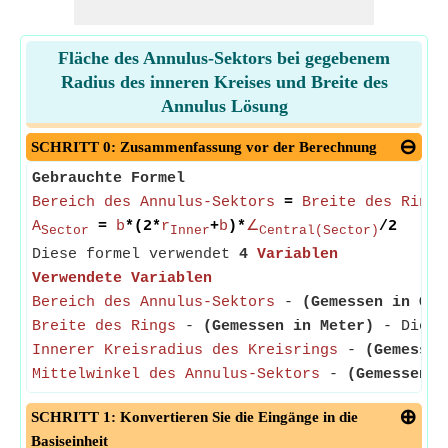
Fläche des Annulus-Sektors bei gegebenem
Radius des inneren Kreises und Breite des
Annulus Lösung
SCHRITT 0: Zusammenfassung vor der Berechnung
Gebrauchte Formel
Bereich des Annulus-Sektors
=
Breite des Rings
A
=
b
*(2*
r
+
b
)*
∠
/2
Sector
Inner
Central(Sector)
Diese formel verwendet
4
Variablen
Verwendete Variablen
Bereich des Annulus-Sektors
-
(Gemessen in Qua
Breite des Rings
-
(Gemessen in Meter)
- Die Br
Innerer Kreisradius des Kreisrings
-
(Gemessen
Mittelwinkel des Annulus-Sektors
-
(Gemessen i
SCHRITT 1: Konvertieren Sie die Eingänge in die
Basiseinheit