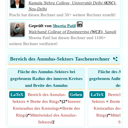
Kamala Nehru College, Universität Delhi
(KNC)
,
Neu-Delhi
Prachi hat diesen Rechner und 50+ weitere Rechner erstellt!
Geprüft von
Shweta Patil
Walchand College of Engineering
(WCE)
,
Sangli
Shweta Patil hat diesen Rechner und 1100+
weitere Rechner verifiziert!
Bereich des Annulus-Sektors Taschenrechner
<
Fläche des Annulus-Sektors bei
Fläche des Annu
gegebenem Radius des inneren Kreises
gegebenem Außenkrei
und Breite des Annulus
des An
​ LaTeX
Bereich des Annulus-
​ Gehen
​ LaTeX
Bereich de
Sektors
=
Breite des Rings
*(2*
Innerer
Sektors
=
Breite des
Kreisradius des Kreisrings
+
Breite des
Kreisradius des Kre
Rings
)*
Mittelwinkel des Annulus-
Rings
)*
Mittelwin
Sektors
/2
Sekto