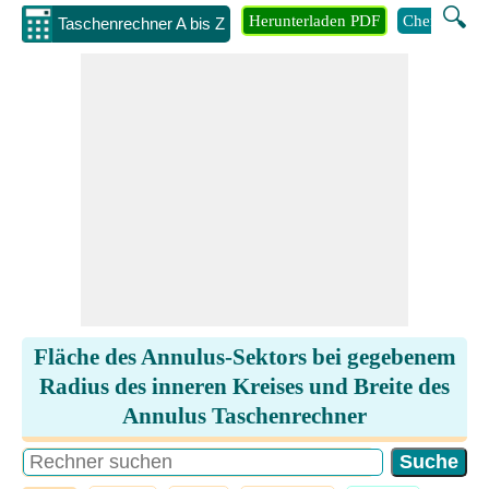
🔍
Herunterladen PDF
Chemie
M
Taschenrechner A bis Z
Fläche des Annulus-Sektors bei gegebenem
Radius des inneren Kreises und Breite des
Annulus Taschenrechner