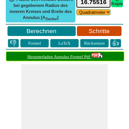
Kopie
bei gegebenem Radius des
inneren Kreises und Breite des
Annulus [A
]
Sector
Schritte
👎
👍
Formel
LaTeX
Rücksetzen
Herunterladen Annulus Formel Pdf