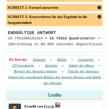
SCHRITT 2: Formel auswerten
SCHRITT 3: Konvertieren Sie das Ergebnis in die
Ausgabeeinheit
ENDGÜLTIGE ANTWORT
16.7551608191424
≈
16.75516 Quadratmeter
<--
B
(Berechnung in 00.008 sekunden abgeschlossen)
Du bist da
-
Zuhause
»
Mathe
»
Geometrie
»
2D-Geometrie
»
Annulus
»
Sektor des Rings
»
Bereich des Annulus-Sektors
»
Fläche des Annulus-
Sektors bei gegebenem Radius des inneren Kreises und Breite
des Annulus
Credits
Erstellt von
Prachi