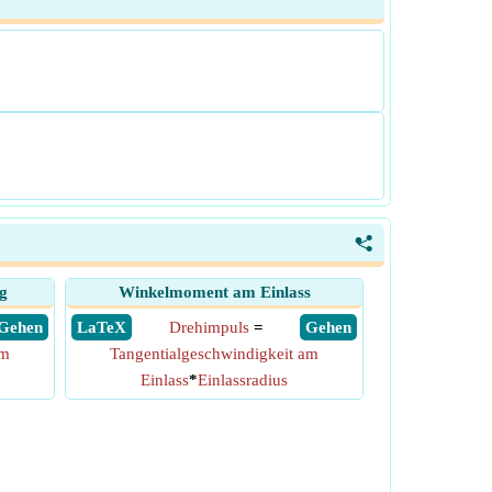
<
g
Winkelmoment am Einlass
​ Gehen
​ LaTeX
Drehimpuls
=
​ Gehen
am
Tangentialgeschwindigkeit am
Einlass
*
Einlassradius