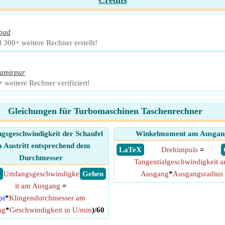
Credits
bad
 300+ weitere Rechner erstellt!
amirpur
weitere Rechner verifiziert!
Gleichungen für Turbomaschinen Taschenrechner
sgeschwindigkeit der Schaufel
Winkelmoment am Ausgan
 Austritt entsprechend dem
​ LaTeX
Drehimpuls
=
Durchmesser
Tangentialgeschwindigkeit 
X
Umfangsgeschwindigke
​ Gehen
Ausgang
*
Ausgangsradius
it am Ausgang
=
pi
*
Klingendurchmesser am
ng
*
Geschwindigkeit in U/min
)/60