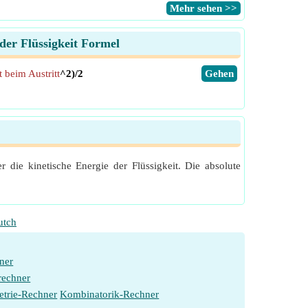
​Mehr sehen >>
der Flüssigkeit Formel
 beim Austritt
^2)/2
​Gehen
 die kinetische Energie der Flüssigkeit. Die absolute
utch
ner
rechner
etrie-Rechner
Kombinatorik-Rechner