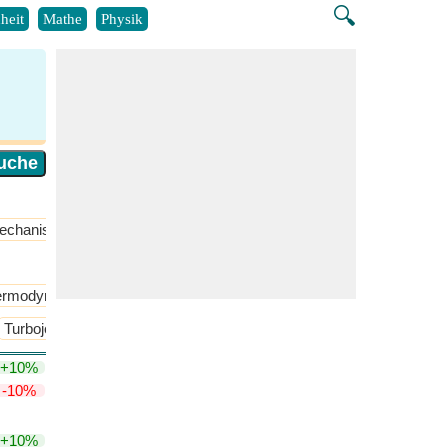
🔍
heit
Mathe
Physik
echanisch
rmodynamik und maßgebliche Gleichungen
Turbojets
​Mehr >>
+10%
-10%
+10%