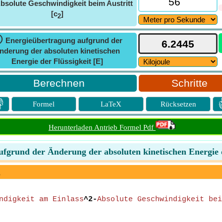
bsolute Geschwindigkeit beim Austritt
[c
]
2
ⓘ
Energieübertragung aufgrund der
nderung der absoluten kinetischen
Energie der Flüssigkeit [E]
Schritte

Formel
LaTeX
Rücksetzen
Herunterladen Antrieb Formel Pdf
fgrund der Änderung der absoluten kinetischen Energie 
g
ndigkeit am Einlass
^2-
Absolute Geschwindigkeit bei