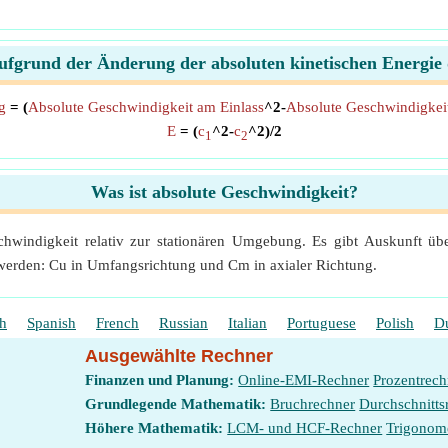
fgrund der Änderung der absoluten kinetischen Energie 
g
= (
Absolute Geschwindigkeit am Einlass
^2-
Absolute Geschwindigkeit
E
= (
c
^2-
c
^2)/2
1
2
Was ist absolute Geschwindigkeit?
hwindigkeit relativ zur stationären Umgebung. Es gibt Auskunft über
werden: Cu in Umfangsrichtung und Cm in axialer Richtung.
sh
Spanish
French
Russian
Italian
Portuguese
Polish
D
Ausgewählte Rechner
Finanzen und Planung:
Online-EMI-Rechner
Prozentrech
Grundlegende Mathematik:
Bruchrechner
Durchschnitts
Höhere Mathematik:
LCM- und HCF-Rechner
Trigonom