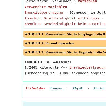
Diese formel verwendet
3
Variablen
Verwendete Variablen
Energieübertragung
-
(Gemessen in Joul
Absolute Geschwindigkeit am Einlass
-
Absolute Geschwindigkeit beim Austritt
SCHRITT 1: Konvertieren Sie die Eingänge in die Ba
SCHRITT 2: Formel auswerten
SCHRITT 3: Konvertieren Sie das Ergebnis in die A
ENDGÜLTIGE ANTWORT
6.2445 Kilojoule
<--
Energieübertragun
(Berechnung in 00.006 sekunden abgesch
Du bist da
-
Zuhause
»
Physik
»
Antrieb