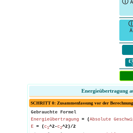
ⓘ
A
Ä

Energieübertragung au
SCHRITT 0: Zusammenfassung vor der Berechnun
Gebrauchte Formel
Energieübertragung
= (
Absolute Geschwi
E
= (
c
^2-
c
^2)/2
1
2