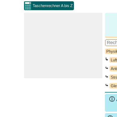
Taschenrechner A bis Z
Physi
↳
Luf
⤿
Ant
⤿
Str
⤿
Gle
ⓘ