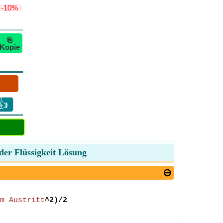
-10%
⎘
Kopie
👍
der Flüssigkeit Lösung
m Austritt
^2)/2