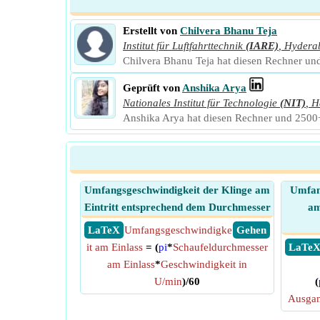
Erstellt von
Chilvera Bhanu Teja
Institut für Luftfahrttechnik
(IARE)
,
Hydera
Chilvera Bhanu Teja hat diesen Rechner und
Geprüft von
Anshika Arya
Nationales Institut für Technologie
(NIT)
,
H
Anshika Arya hat diesen Rechner und 2500+ 
Umfangsgeschwindigkeit der Klinge am
Umfang
Eintritt entsprechend dem Durchmesser
am
​ LaTeX
Umfangsgeschwindigke
​ Gehen
it am Einlass
= (
pi
*
Schaufeldurchmesser
​ LaTe
am Einlass
*
Geschwindigkeit in
U/min
)/60
(
Ausga