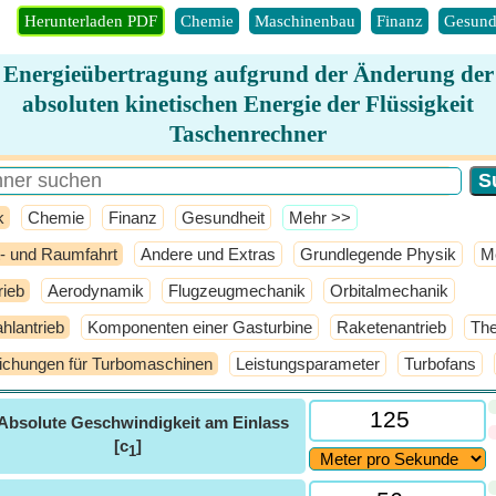
Herunterladen PDF
Chemie
Maschinenbau
Finanz
Gesund
Energieübertragung aufgrund der Änderung der
absoluten kinetischen Energie der Flüssigkeit
Taschenrechner
k
Chemie
Finanz
Gesundheit
​Mehr >>
t- und Raumfahrt
Andere und Extras
Grundlegende Physik
M
rieb
Aerodynamik
Flugzeugmechanik
Orbitalmechanik
ahlantrieb
Komponenten einer Gasturbine
Raketenantrieb
The
ichungen für Turbomaschinen
Leistungsparameter
Turbofans
Absolute Geschwindigkeit am Einlass
[c
]
1