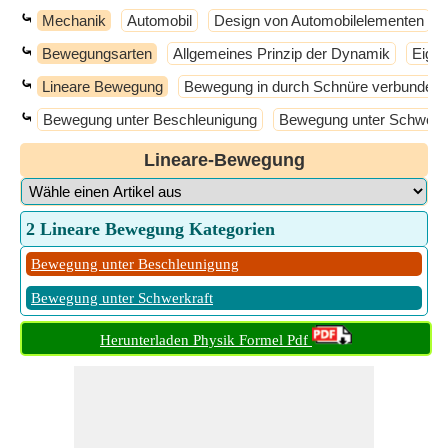
⤿
Mechanik
Automobil
Design von Automobilelementen
⤿
Bewegungsarten
Allgemeines Prinzip der Dynamik
Eigen
⤿
Lineare Bewegung
Bewegung in durch Schnüre verbundene
⤿
Bewegung unter Beschleunigung
Bewegung unter Schwerkr
Lineare-Bewegung
2 Lineare Bewegung Kategorien
Bewegung unter Beschleunigung
Bewegung unter Schwerkraft
Herunterladen Physik Formel Pdf