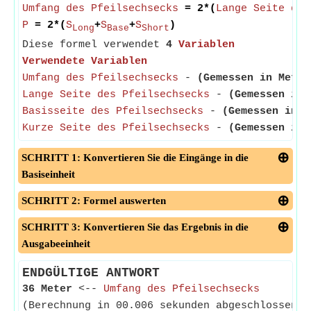
Umfang des Pfeilsechsecks
= 2*(
Lange Seite des
P
= 2*(
S
+
S
+
S
)
Long
Base
Short
Diese formel verwendet
4
Variablen
Verwendete Variablen
Umfang des Pfeilsechsecks
-
(Gemessen in Meter
Lange Seite des Pfeilsechsecks
-
(Gemessen in 
Basisseite des Pfeilsechsecks
-
(Gemessen in M
Kurze Seite des Pfeilsechsecks
-
(Gemessen in 
SCHRITT 1: Konvertieren Sie die Eingänge in die
Basiseinheit
SCHRITT 2: Formel auswerten
SCHRITT 3: Konvertieren Sie das Ergebnis in die
Ausgabeeinheit
ENDGÜLTIGE ANTWORT
36 Meter
<--
Umfang des Pfeilsechsecks
(Berechnung in 00.006 sekunden abgeschlossen)