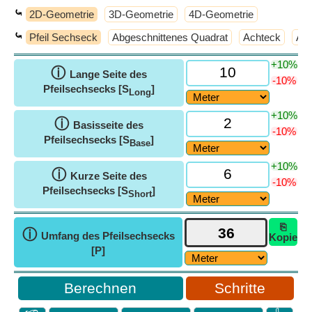
⤿
2D-Geometrie
3D-Geometrie
4D-Geometrie
⤿
Pfeil Sechseck
Abgeschnittenes Quadrat
Achteck
Ann
+10%
ⓘ
Lange Seite des
-10%
Pfeilsechsecks [S
]
Long
+10%
ⓘ
Basisseite des
-10%
Pfeilsechsecks [S
]
Base
+10%
ⓘ
Kurze Seite des
-10%
Pfeilsechsecks [S
]
Short
⎘
ⓘ
Umfang des Pfeilsechsecks
Kopie
[P]
Schritte