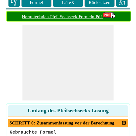
👎
👍
Formel
LaTeX
Rücksetzen
Herunterladen Pfeil Sechseck Formeln Pdf
Umfang des Pfeilsechsecks Lösung
SCHRITT 0: Zusammenfassung vor der Berechnung
Gebrauchte Formel