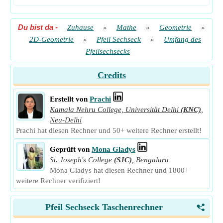
Du bist da
-
Zuhause
»
Mathe
»
Geometrie
»
2D-Geometrie
»
Pfeil Sechseck
»
Umfang des
Pfeilsechsecks
Credits
Erstellt von
Prachi
Kamala Nehru College, Universität Delhi
(KNC)
,
Neu-Delhi
Prachi hat diesen Rechner und 50+ weitere Rechner erstellt!
Geprüft von
Mona Gladys
St. Joseph's College
(SJC)
,
Bengaluru
Mona Gladys hat diesen Rechner und 1800+
weitere Rechner verifiziert!
Pfeil Sechseck Taschenrechner
<