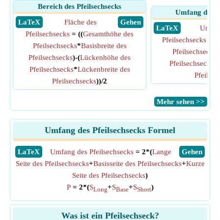
Bereich des Pfeilsechsecks
Umfang des Pf
​ LaTeX
Fläche des
​ Gehen
​ LaTeX
Umfan
Pfeilsechsecks
= ((
Gesamthöhe des
Pfeilsechsecks
= 2
Pfeilsechsecks
*
Basisbreite des
Pfeilsechsecks
Pfeilsechsecks
)-(
Lückenhöhe des
Pfeilsechsecks
+
Pfeilsechsecks
*
Lückenbreite des
Pfeilsec
Pfeilsechsecks
))/2
​Mehr sehen >>
Umfang des Pfeilsechsecks Formel
​LaTeX
Umfang des Pfeilsechsecks
= 2*(
Lange
​Gehen
Seite des Pfeilsechsecks
+
Basisseite des Pfeilsechsecks
+
Kurze
Seite des Pfeilsechsecks
)
P
= 2*(
S
+
S
+
S
)
Long
Base
Short
Was ist ein Pfeilsechseck?