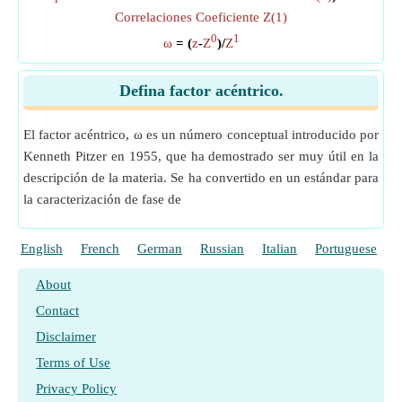
Correlaciones Coeficiente Z(1)
0
1
ω
= (
z
-
Z
)/
Z
Defina factor acéntrico.
El factor acéntrico, ω es un número conceptual introducido por
Kenneth Pitzer en 1955, que ha demostrado ser muy útil en la
descripción de la materia. Se ha convertido en un estándar para
la caracterización de fase de
English
French
German
Russian
Italian
Portuguese
P
About
Contact
Disclaimer
Terms of Use
Privacy Policy