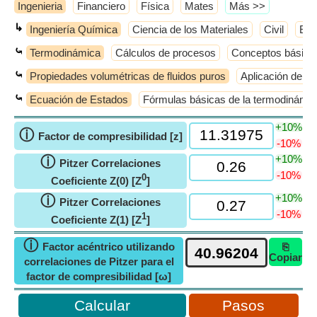
Ingenieria
Financiero
Física
Mates
​Más >>
↳
Ingeniería Química
Ciencia de los Materiales
Civil
Elé
⤿
Termodinámica
Cálculos de procesos
Conceptos básico
⤿
Propiedades volumétricas de fluidos puros
Aplicación de la
⤿
Ecuación de Estados
Fórmulas básicas de la termodinámic
+10%
ⓘ
Factor de compresibilidad [z]
-10%
+10%
ⓘ
Pitzer Correlaciones
-10%
0
Coeficiente Z(0) [Z
]
+10%
ⓘ
Pitzer Correlaciones
-10%
1
Coeficiente Z(1) [Z
]
ⓘ
Factor acéntrico utilizando
⎘
Copiar
correlaciones de Pitzer para el
factor de compresibilidad [ω]
Pasos