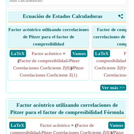
más calculadoras!
Ecuación de Estados Calculadoras
<
Factor acéntrico utilizando correlaciones
Factor de compresi
de Pitzer para el factor de
correlaciones de Pitz
compresibilidad
compresi
​ LaTeX
Factor acéntrico
=
​ Vamos
​ LaTeX
Facto
(
Factor de compresibilidad
-
Pitzer
compresibilidad
=
P
Correlaciones Coeficiente Z(0)
)/
Pitzer
Coeficiente Z(0)
+
Fac
Correlaciones Coeficiente Z(1)
Correlaciones C
​Ver más >>
Factor acéntrico utilizando correlaciones de
Pitzer para el factor de compresibilidad Fórmula
​LaTeX
Factor acéntrico
= (
Factor de
​Vamos
compresibilidad
-
Pitzer Correlaciones Coeficiente Z(0)
)/
Pitzer