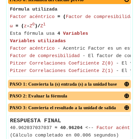
Fórmula utilizada
Factor acéntrico
= (
Factor de compresibilidad
-
0
1
ω
= (
z
-
Z
)/
Z
Esta fórmula usa
4
Variables
Variables utilizadas
Factor acéntrico
- Acentric Factor es un están
Factor de compresibilidad
- El factor de compre
Pitzer Correlaciones Coeficiente Z(0)
- El valo
Pitzer Correlaciones Coeficiente Z(1)
- El valo
PASO 1: Convierta la (s) entrada (s) a la unidad base
PASO 2: Evaluar la fórmula
PASO 3: Convierta el resultado a la unidad de salida
RESPUESTA FINAL
40.962037037037
≈
40.96204
<--
Factor acéntric
(Cálculo completado en 00.006 segundos)