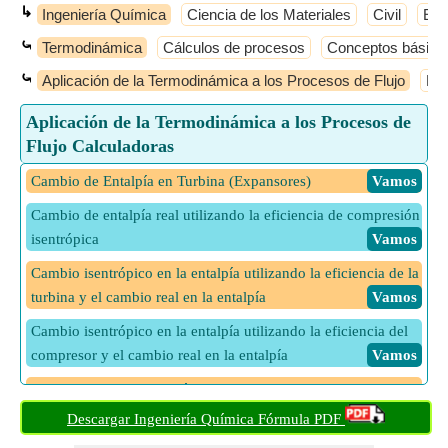
↳
Ingeniería Química
Ciencia de los Materiales
Civil
Elé
⤿
Termodinámica
Cálculos de procesos
Conceptos básico
⤿
Aplicación de la Termodinámica a los Procesos de Flujo
Equ
Aplicación de la Termodinámica a los Procesos de
Flujo Calculadoras
Cambio de Entalpía en Turbina (Expansores)
​ Vamos
Cambio de entalpía real utilizando la eficiencia de compresión
isentrópica
​ Vamos
Cambio isentrópico en la entalpía utilizando la eficiencia de la
turbina y el cambio real en la entalpía
​ Vamos
Cambio isentrópico en la entalpía utilizando la eficiencia del
compresor y el cambio real en la entalpía
​ Vamos
Cambio real en la entalpía utilizando la eficiencia de la turbina
y el cambio isentrópico en la entalpía
​ Vamos
Descargar Ingeniería Química Fórmula PDF
Eficiencia de la boquilla
​ Vamos