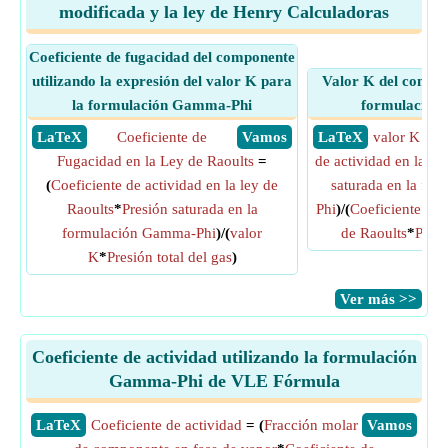
modificada y la ley de Henry Calculadoras
Coeficiente de fugacidad del componente
utilizando la expresión del valor K para
Valor K del compon
la formulación Gamma-Phi
formulación
​ LaTeX
Coeficiente de
​ Vamos
​ LaTeX
valor K
= (
Fugacidad en la Ley de Raoults
=
de actividad en la le
(
Coeficiente de actividad en la ley de
saturada en la fo
Raoults
*
Presión saturada en la
Phi
)/(
Coeficiente de 
formulación Gamma-Phi
)/(
valor
de Raoults
*
Presi
K
*
Presión total del gas
)
​Ver más >>
Coeficiente de actividad utilizando la formulación
Gamma-Phi de VLE Fórmula
​LaTeX
Coeficiente de actividad
= (
Fracción molar
​Vamos