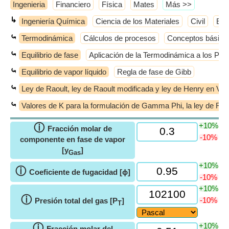
Ingenieria
Financiero
Física
Mates
​Más >>
↳
Ingeniería Química
Ciencia de los Materiales
Civil
Elé
⤿
Termodinámica
Cálculos de procesos
Conceptos básico
⤿
Equilibrio de fase
Aplicación de la Termodinámica a los Pro
⤿
Equilibrio de vapor líquido
Regla de fase de Gibb
⤿
Ley de Raoult, ley de Raoult modificada y ley de Henry en VL
⤿
Valores de K para la formulación de Gamma Phi, la ley de Raoul
+10%
ⓘ
Fracción molar de
-10%
componente en fase de vapor
[y
]
Gas
+10%
ⓘ
Coeficiente de fugacidad [ϕ]
-10%
+10%
ⓘ
-10%
Presión total del gas [P
]
T
+10%
ⓘ
Fracción molar del