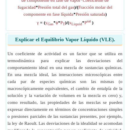
de componente en fase de vapor
*
Coeficiente de
fugacidad
*
Presión total del gas
)/(
Fracción molar del
componente en fase líquida
*
Presión saturada
)
sat
γ
= (
y
*
ϕ
*
P
)/(
x
*
P
)
Gas
T
Liquid
Explicar el Equilibrio Vapor Líquido (VLE).
Un coeficiente de actividad es un factor que se utiliza en
termodinámica para explicar las desviaciones del
comportamiento ideal en una mezcla de sustancias químicas.
En una mezcla ideal, las interacciones microscópicas entre
cada par de especies químicas son las mismas (o
macroscópicamente equivalentes, el cambio de entalpía de la
solución y la variación de volumen en la mezcla es cero) y,
como resultado, las propiedades de las mezclas se pueden
expresar directamente en términos de concentraciones simples
o presiones parciales de las sustancias presentes, por ejemplo,
la ley de Raoult. Las desviaciones de la idealidad se acomodan