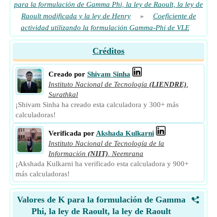
para la formulación de Gamma Phi, la ley de Raoult, la ley de
Raoult modificada y la ley de Henry
»
Coeficiente de
actividad utilizando la formulación Gamma-Phi de VLE
Créditos
Creado por
Shivam Sinha
Instituto Nacional de Tecnología
(LIENDRE)
,
Surathkal
¡Shivam Sinha ha creado esta calculadora y 300+ más
calculadoras!
Verificada por
Akshada Kulkarni
Instituto Nacional de Tecnología de la
Información
(NIIT)
,
Neemrana
¡Akshada Kulkarni ha verificado esta calculadora y 900+
más calculadoras!
Valores de K para la formulación de Gamma
<
Phi, la ley de Raoult, la ley de Raoult