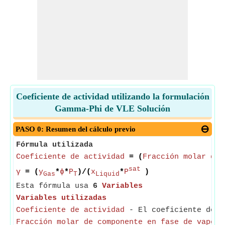
Coeficiente de actividad utilizando la formulación
Gamma-Phi de VLE Solución
PASO 0: Resumen del cálculo previo
Fórmula utilizada
Coeficiente de actividad
= (
Fracción molar de 
sat
γ
= (
y
*
ϕ
*
P
)/(
x
*
P
)
Gas
T
Liquid
Esta fórmula usa
6
Variables
Variables utilizadas
Coeficiente de actividad
- El coeficiente de ac
Fracción molar de componente en fase de vapor
-