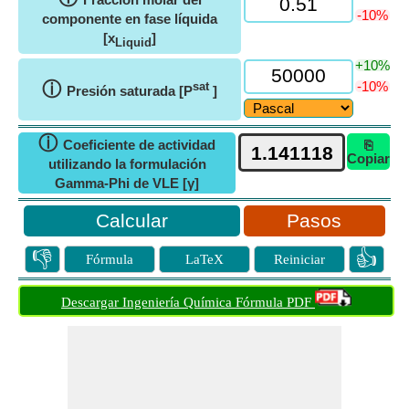
-10%
componente en fase líquida
[x
]
Liquid
+10%
ⓘ
-10%
sat
Presión saturada [P
]
ⓘ
Coeficiente de actividad
⎘
Copiar
utilizando la formulación
Gamma-Phi de VLE [γ]
Pasos
👎
👍
Fórmula
LaTeX
Reiniciar
Descargar Ingeniería Química Fórmula PDF