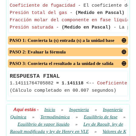
Coeficiente de fugacidad
- El coeficiente de f
Presión total del gas
-
(Medido en Pascal)
- La
Fracción molar del componente en fase líquida
-
Presión saturada
-
(Medido en Pascal)
- La pres
PASO 1: Convierta la (s) entrada (s) a la unidad base
PASO 2: Evaluar la fórmula
PASO 3: Convierta el resultado a la unidad de salida
RESPUESTA FINAL
1.14111764705882
≈
1.141118
<--
Coeficiente de
(Cálculo completado en 00.007 segundos)
Aquí estás
-
Inicio
»
Ingenieria
»
Ingeniería
Química
»
Termodinámica
»
Equilibrio de fase
»
Equilibrio de vapor líquido
»
Ley de Raoult, ley de
Raoult modificada y ley de Henry en VLE
»
Valores de K