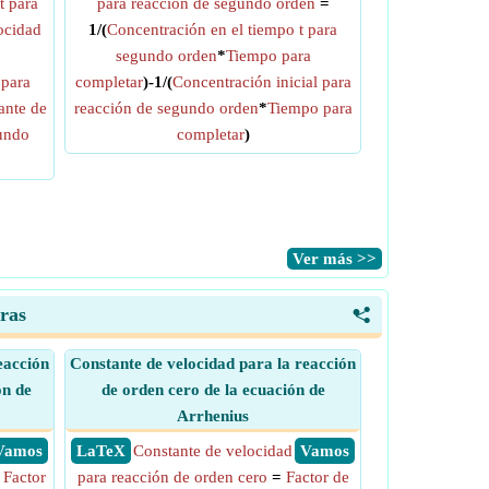
t para
para reacción de segundo orden
=
ocidad
1/(
Concentración en el tiempo t para
segundo orden
*
Tiempo para
 para
completar
)-1/(
Concentración inicial para
ante de
reacción de segundo orden
*
Tiempo para
gundo
completar
)
​Ver más >>
ras
<
eacción
Constante de velocidad para la reacción
ón de
de orden cero de la ecuación de
Arrhenius
​ Vamos
​ LaTeX
Constante de velocidad
​ Vamos
=
Factor
para reacción de orden cero
=
Factor de