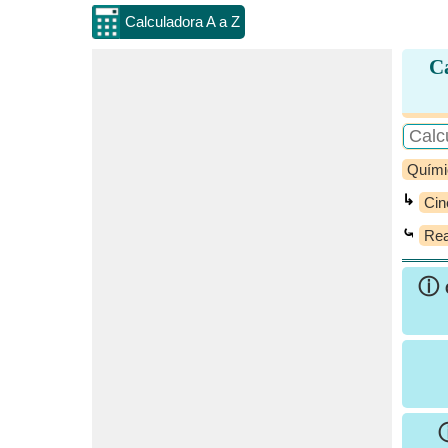
Calculadora A a Z
Ca
Quími
↳
Cin
⤿
Rea
ⓘ