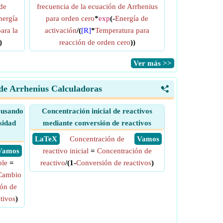
de
frecuencia de la ecuación de Arrhenius
nergía
para orden cero
*
exp
(-
Energía de
ara la
activación
/(
[R]
*
Temperatura para
)
reacción de orden cero
))
​Ver más >>
 de Arrhenius Calculadoras
<
o usando
Concentración inicial de reactivos
sidad
mediante conversión de reactivos
​ LaTeX
Concentración de
​ Vamos
​ Vamos
reactivo inicial
=
Concentración de
ble
=
reactivo
/(1-
Conversión de reactivos
)
Cambio
ón de
tivos
)