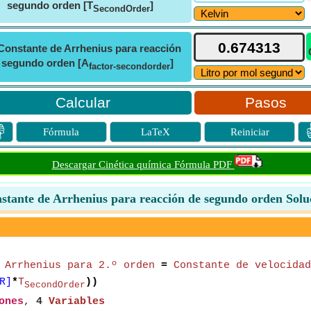
segundo orden [T
]
SecondOrder
Constante de Arrhenius para reacción
 segundo orden [A
]
factor-secondorder
Pasos

Fórmula
LaTeX
Reiniciar
Descargar Cinética química Fórmula PDF
stante de Arrhenius para reacción de segundo orden Solu
 Arrhenius para 2.º orden
=
Constante de velocidad
R]
*
T
))
SecondOrder
ones
,
4
Variables