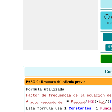
ⓘ
de

Con
PASO 0: Resumen del cálculo previo
Fórmula utilizada
Factor de frecuencia de la ecuación de
A
=
K
/
exp
(-
E
/(
[
factor-secondorder
second
a1
Esta fórmula usa
1
Constantes
,
1
Funci