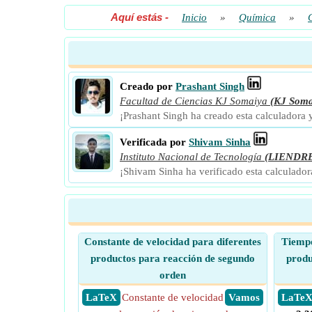
Aquí estás
-
Inicio
»
Química
»
Creado por
Prashant Singh
Facultad de Ciencias KJ Somaiya
(KJ Soma
¡Prashant Singh ha creado esta calculadora
Verificada por
Shivam Sinha
Instituto Nacional de Tecnología
(LIENDR
¡Shivam Sinha ha verificado esta calculado
Constante de velocidad para diferentes
Tiempo
productos para reacción de segundo
produ
orden
​ LaTeX
Constante de velocidad
​ Vamos
​ LaTe