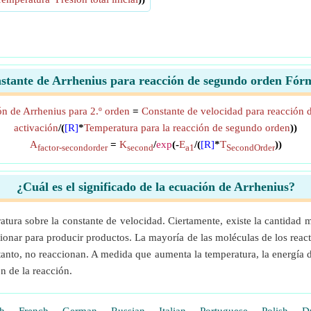
stante de Arrhenius para reacción de segundo orden Fór
ón de Arrhenius para 2.º orden
=
Constante de velocidad para reacción
activación
/(
[R]
*
Temperatura para la reacción de segundo orden
))
A
=
K
/
exp
(-
E
/(
[R]
*
T
))
factor-secondorder
second
a1
SecondOrder
¿Cuál es el significado de la ecuación de Arrhenius?
ratura sobre la constante de velocidad. Ciertamente, existe la cantida
ionar para producir productos. La mayoría de las moléculas de los reac
tanto, no reaccionan. A medida que aumenta la temperatura, la energía 
n de la reacción.