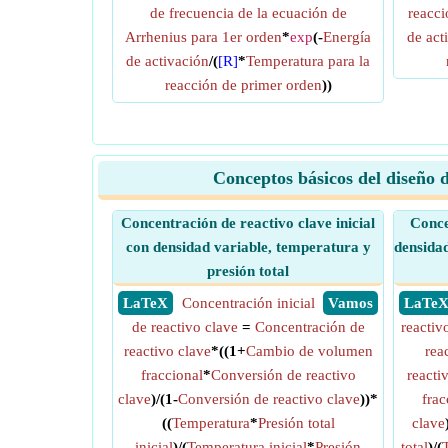
de frecuencia de la ecuación de
reacci
Arrhenius para 1er orden
*
exp
(-
Energía
de act
de activación
/(
[R]
*
Temperatura para la
reacción de primer orden
))
Conceptos básicos del diseño 
Concentración de reactivo clave inicial
Conce
con densidad variable, temperatura y
densidad
presión total
​ LaTeX
Concentración inicial
​ Vamos
​ LaTe
de reactivo clave
=
Concentración de
reactiv
reactivo clave
*((1+
Cambio de volumen
rea
fraccional
*
Conversión de reactivo
reacti
clave
)/(1-
Conversión de reactivo clave
))*
frac
((
Temperatura
*
Presión total
clave
inicial
)/(
Temperatura inicial
*
Presión
total
)/(