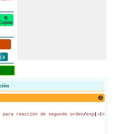
⎘
Copiar
👍
ción
 para reacción de segundo orden
/
exp
(-
Energía de a