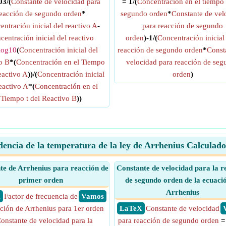
03/(
Constante de velocidad para
= 1/(
Concentración en el tiempo 
eacción de segundo orden
*
segundo orden
*
Constante de vel
entración inicial del reactivo A
-
para reacción de segundo
centración inicial del reactivo
orden
)-1/(
Concentración inicial
log10
(
Concentración inicial del
reacción de segundo orden
*
Const
o B
*(
Concentración en el Tiempo
velocidad para reacción de se
eactivo A
))/(
Concentración inicial
orden
)
eactivo A
*(
Concentración en el
Tiempo t del Reactivo B
))
encia de la temperatura de la ley de Arrhenius Calculado
te de Arrhenius para reacción de
Constante de velocidad para la r
primer orden
de segundo orden de la ecuaci
Arrhenius
X
Factor de frecuencia de
​ Vamos
ación de Arrhenius para 1er orden
​ LaTeX
Constante de velocidad
onstante de velocidad para la
para reacción de segundo orden