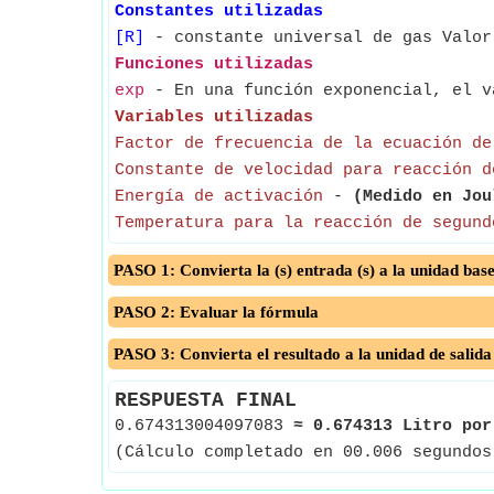
Constantes utilizadas
[R]
- constante universal de gas Valor
Funciones utilizadas
exp
- En una función exponencial, el v
Variables utilizadas
Factor de frecuencia de la ecuación de
Constante de velocidad para reacción d
Energía de activación
-
(Medido en Jou
Temperatura para la reacción de segund
PASO 1: Convierta la (s) entrada (s) a la unidad bas
PASO 2: Evaluar la fórmula
PASO 3: Convierta el resultado a la unidad de salida
RESPUESTA FINAL
0.674313004097083
≈
0.674313 Litro por
(Cálculo completado en 00.006 segundos