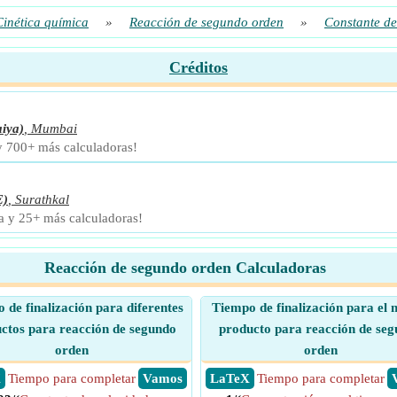
Cinética química
»
Reacción de segundo orden
»
Constante de
Créditos
iya)
,
Mumbai
 y 700+ más calculadoras!
E)
,
Surathkal
ra y 25+ más calculadoras!
Reacción de segundo orden Calculadoras
 de finalización para diferentes
Tiempo de finalización para el
ctos para reacción de segundo
producto para reacción de se
orden
orden
X
Tiempo para completar
​ Vamos
​ LaTeX
Tiempo para completar