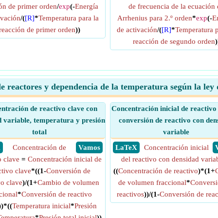
ón de primer orden
/
exp
(-
Energía
de frecuencia de la ecuación 
ivación
/(
[R]
*
Temperatura para la
Arrhenius para 2.º orden
*
exp
(-
E
reacción de primer orden
))
de activación
/(
[R]
*
Temperatura p
reacción de segundo orden
)
de reactores y dependencia de la temperatura según la ley
ntración de reactivo clave con
Concentración inicial de reactiv
 variable, temperatura y presión
conversión de reactivo con den
total
variable
X
Concentración de
​ Vamos
​ LaTeX
Concentración inicial
o clave
=
Concentración inicial de
del reactivo con densidad varia
ctivo clave
*((1-
Conversión de
((
Concentración de reactivo
)*(1+
vo clave
)/(1+
Cambio de volumen
de volumen fraccional
*
Conversi
cional
*
Conversión de reactivo
reactivos
))/(1-
Conversión de reac
))*((
Temperatura inicial
*
Presión
Temperatura
*
Presión total inicial
))