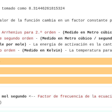
 tomado como 8.31446261815324
alor de la función cambia en un factor constante p
 Arrhenius para 2.º orden
-
(Medido en Metro cúbic
e segundo orden
-
(Medido en Metro cúbico / segund
le por mole)
- La energía de activación es la cant
o orden
-
(Medido en Kelvin)
- La temperatura para
e
 mol segundo
<--
Factor de frecuencia de la ecuaci
)