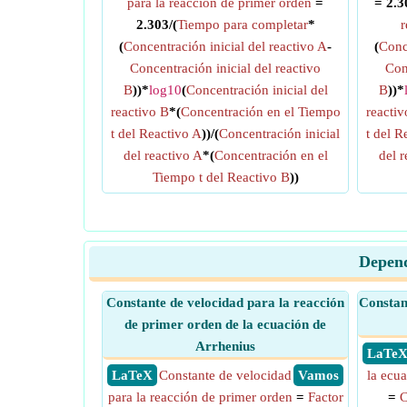
para la reacción de primer orden
=
= 2.3
2.303/(
Tiempo para completar
*
r
(
Concentración inicial del reactivo A
-
(
Conc
Concentración inicial del reactivo
Con
B
))*
log10
(
Concentración inicial del
B
))*
reactivo B
*(
Concentración en el Tiempo
reactiv
t del Reactivo A
))/(
Concentración inicial
t del R
del reactivo A
*(
Concentración en el
del r
Tiempo t del Reactivo B
))
Depend
Constante de velocidad para la reacción
Constan
de primer orden de la ecuación de
Arrhenius
​ LaTe
​ LaTeX
Constante de velocidad
​ Vamos
la ecu
para la reacción de primer orden
=
Factor
=
C