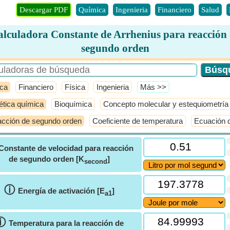
Descargar PDF
Química
Ingenieria
Financiero
Salud
lculadora Constante de Arrhenius para reacción
segundo orden
ca
Financiero
Física
Ingenieria
​Más >>
ética química
Bioquímica
Concepto molecular y estequiometría
cción de segundo orden
Coeficiente de temperatura
Ecuación d
Constante de velocidad para reacción
de segundo orden [K
]
second
ⓘ
Energía de activación [E
]
a1
ⓘ
Temperatura para la reacción de