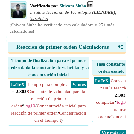
Verificada por
Shivam Sinha
Instituto Nacional de Tecnología
(LIENDRE)
,
Surathkal
¡Shivam Sinha ha verificado esta calculadora y 25+ más
calculadoras!
Reacción de primer orden Calculadoras
<
Tiempo de finalización para el primer
Tasa constante de 
orden dada la constante de velocidad y la
orden usando loga
concentración inicial
​ LaTeX
Constante d
​ LaTeX
Tiempo para completar
​ Vamos
para la reacción 
= 2.303/
Constante de velocidad para la
2.303/
Tie
reacción de primer
completar
*
log10
(
Co
orden
*
log10
(
Concentración inicial para
para reacció
reacción de primer orden
/
Concentración
orden
/
Concentració
en el Tiempo t
)
​Ver más >>