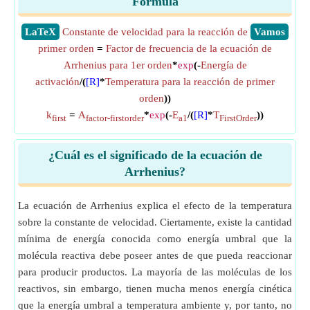
Fórmula
​LaTeX
Constante de velocidad para la reacción de
​Vamos
primer orden
=
Factor de frecuencia de la ecuación de
Arrhenius para 1er orden
*
exp
(-
Energía de
activación
/(
[R]
*
Temperatura para la reacción de primer
orden
))
k
=
A
*
exp
(-
E
/(
[R]
*
T
))
first
factor-firstorder
a1
FirstOrder
¿Cuál es el significado de la ecuación de
Arrhenius?
La ecuación de Arrhenius explica el efecto de la temperatura
sobre la constante de velocidad. Ciertamente, existe la cantidad
mínima de energía conocida como energía umbral que la
molécula reactiva debe poseer antes de que pueda reaccionar
para producir productos. La mayoría de las moléculas de los
reactivos, sin embargo, tienen mucha menos energía cinética
que la energía umbral a temperatura ambiente y, por tanto, no