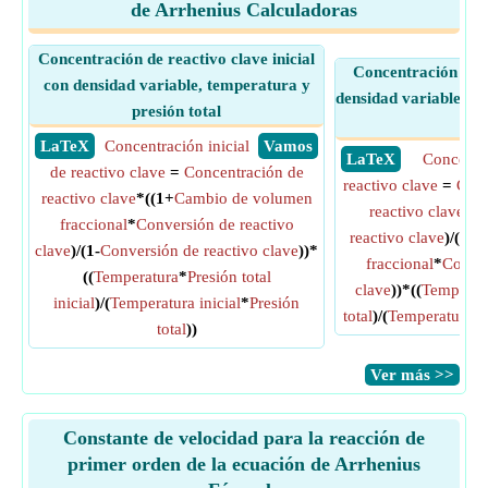
de Arrhenius Calculadoras
Concentración de reactivo clave inicial
Concentración de r
con densidad variable, temperatura y
densidad variable, t
presión total
tot
​ LaTeX
Concentración inicial
​ Vamos
​ LaTeX
Concentr
de reactivo clave
=
Concentración de
reactivo clave
=
Conc
reactivo clave
*((1+
Cambio de volumen
reactivo clave
*((
fraccional
*
Conversión de reactivo
reactivo clave
)/(1+
C
clave
)/(1-
Conversión de reactivo clave
))*
fraccional
*
Conver
((
Temperatura
*
Presión total
clave
))*((
Temperatu
inicial
)/(
Temperatura inicial
*
Presión
total
)/(
Temperatura
*
P
total
))
​Ver más >>
Constante de velocidad para la reacción de
primer orden de la ecuación de Arrhenius