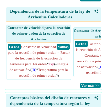
Dependencia de la temperatura de la ley de
<
Arrhenius Calculadoras
Constante de velocidad para la reacción
Constante de Arrheni
de primer orden de la ecuación de
primer
Arrhenius
​ LaTeX
Factor de fr
​ LaTeX
Constante de velocidad
​ Vamos
la ecuación de Arrhe
para la reacción de primer orden
=
Factor
=
Constante de v
de frecuencia de la ecuación de
reacción de primer 
Arrhenius para 1er orden
*
exp
(-
Energía
de activación
/(
[R]
*
T
de activación
/(
[R]
*
Temperatura para la
reacción de p
reacción de primer orden
))
​Ver más >>
Conceptos básicos del diseño de reactores y
<
dependencia de la temperatura según la ley