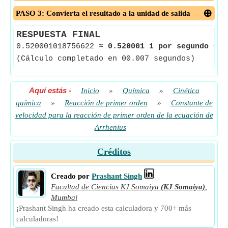
PASO 3: Convierta el resultado a la unidad de salida
RESPUESTA FINAL
0.520001018756622
≈
0.520001 1 por segundo
<-
(Cálculo completado en 00.007 segundos)
Aquí estás
-
Inicio
»
Química
»
Cinética
química
»
Reacción de primer orden
»
Constante de
velocidad para la reacción de primer orden de la ecuación de
Arrhenius
Créditos
Creado por
Prashant Singh
Facultad de Ciencias KJ Somaiya
(KJ Somaiya)
,
Mumbai
¡Prashant Singh ha creado esta calculadora y 700+ más
calculadoras!