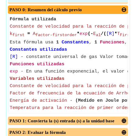
PASO 0: Resumen del cálculo previo
Fórmula utilizada
Constante de velocidad para la reacción de pri
k
=
A
*
exp
(-
E
/(
[R]
*
T
first
factor-firstorder
a1
FirstO
Esta fórmula usa
1
Constantes
,
1
Funciones
,
4
Constantes utilizadas
[R]
- constante universal de gas Valor tomado 
Funciones utilizadas
exp
- En una función exponencial, el valor de 
Variables utilizadas
Constante de velocidad para la reacción de pri
Factor de frecuencia de la ecuación de Arrheni
Energía de activación
-
(Medido en Joule por m
Temperatura para la reacción de primer orden
PASO 1: Convierta la (s) entrada (s) a la unidad base
PASO 2: Evaluar la fórmula