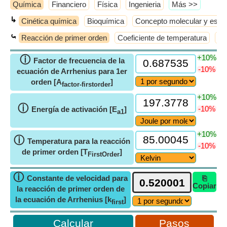
Química
Financiero
Física
Ingenieria
​Más >>
↳
Cinética química
Bioquímica
Concepto molecular y este
⤿
Reacción de primer orden
Coeficiente de temperatura
Ec
+10%
ⓘ
Factor de frecuencia de la
-10%
ecuación de Arrhenius para 1er
orden [A
]
factor-firstorder
+10%
ⓘ
-10%
Energía de activación [E
]
a1
+10%
ⓘ
Temperatura para la reacción
-10%
de primer orden [T
]
FirstOrder
ⓘ
Constante de velocidad para
⎘
Copiar
la reacción de primer orden de
la ecuación de Arrhenius [k
]
first
Pasos