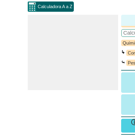
Calculadora A a Z
Quími
↳
Con
⤿
Pes