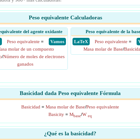
ladora y 900+ más calculadoras!
Peso equivalente Calculadoras
equivalente del agente oxidante
Peso equivalente de la bas
X
Peso equivalente
=
​ Vamos
​ LaTeX
Peso equivalente
=
asa molar de un compuesto
Masa molar de Base
/
Basicid
o
/
Número de moles de electrones
ganados
Basicidad dada Peso equivalente Fórmula
Basicidad
=
Masa molar de Base
/
Peso equivalente
Basicity
=
M
/
W
base
eq
¿Qué es la basicidad?