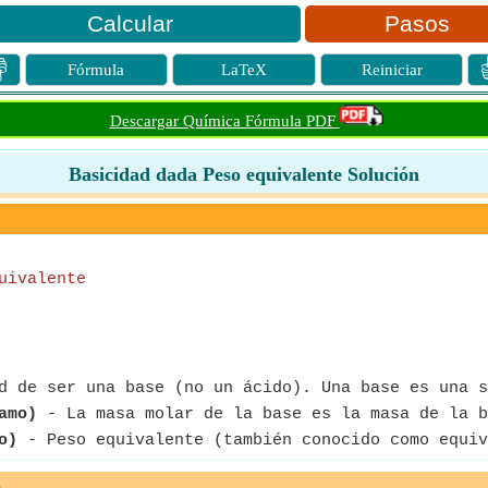
Pasos

Fórmula
LaTeX
Reiniciar
Descargar Química Fórmula PDF
Basicidad dada Peso equivalente Solución
uivalente
 de ser una base (no un ácido). Una base es una s
amo)
- La masa molar de la base es la masa de la b
o)
- Peso equivalente (también conocido como equiv
e