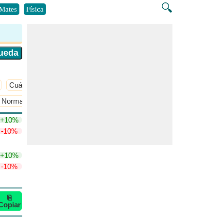
🔍
Mates
Física
Cuántico
​Más >>
 Normalidad
Términos de concentración
​Más >>
+10%
-10%
+10%
-10%
⎘
Copiar