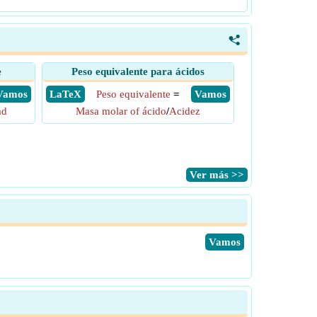
<
e
Peso equivalente para ácidos
​ Vamos
​ LaTeX
Peso equivalente
=
​ Vamos
ad
Masa molar of ácido
/
Acidez
​Ver más >>
​Vamos