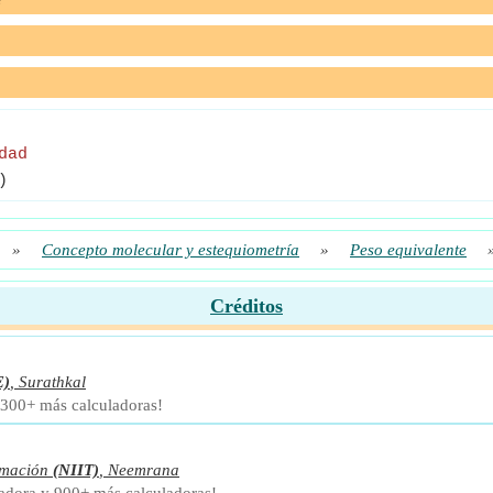
dad
)
»
Concepto molecular y estequiometría
»
Peso equivalente
Créditos
E)
,
Surathkal
 300+ más calculadoras!
rmación
(NIIT)
,
Neemrana