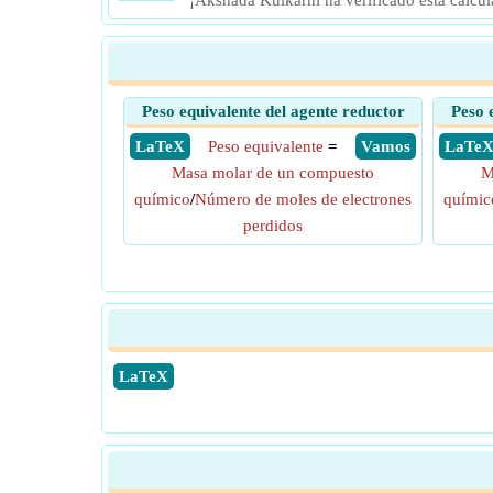
¡Akshada Kulkarni ha verificado esta calcu
Peso equivalente del agente reductor
Peso 
​ LaTeX
Peso equivalente
=
​ Vamos
​ LaTe
Masa molar de un compuesto
M
químico
/
Número de moles de electrones
químic
perdidos
​LaTeX