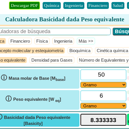
Descargar PDF
Química
Ingenieria
Financiero
Salud
Calculadora Basicidad dada Peso equivalente
ca
Financiero
Física
Ingenieria
​Más >>
cepto molecular y estequiometría
Bioquímica
Cinética química
o equivalente
Densidad para Gases
Número de Equivalentes y
ⓘ
Masa molar de Base [M
]
base
ⓘ
Peso equivalente [W
]
eq
ⓘ
Basicidad dada Peso equivalente
[Basicity]