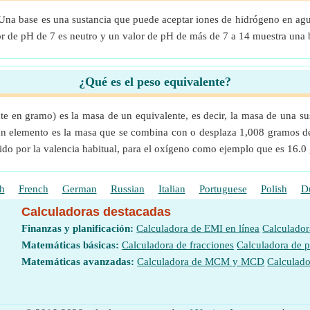
. Una base es una sustancia que puede aceptar iones de hidrógeno en agu
or de pH de 7 es neutro y un valor de pH de más de 7 a 14 muestra una b
¿Qué es el peso equivalente?
e en gramo) es la masa de un equivalente, es decir, la masa de una s
de un elemento es la masa que se combina con o desplaza 1,008 gramos
ido por la valencia habitual, para el oxígeno como ejemplo que es 16.0 g
h
French
German
Russian
Italian
Portuguese
Polish
D
Calculadoras destacadas
Finanzas y planificación:
Calculadora de EMI en línea
Calculador
Matemáticas básicas:
Calculadora de fracciones
Calculadora de 
Matemáticas avanzadas:
Calculadora de MCM y MCD
Calculado