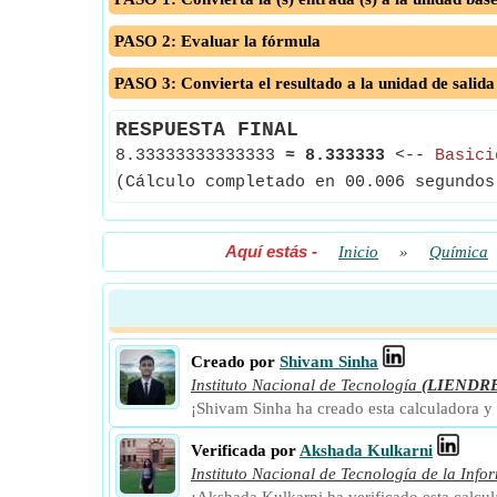
PASO 2: Evaluar la fórmula
PASO 3: Convierta el resultado a la unidad de salida
RESPUESTA FINAL
8.33333333333333
≈
8.333333
<--
Basici
(Cálculo completado en 00.006 segundos
Aquí estás
-
Inicio
»
Química
Creado por
Shivam Sinha
Instituto Nacional de Tecnología
(LIENDR
¡Shivam Sinha ha creado esta calculadora y
Verificada por
Akshada Kulkarni
Instituto Nacional de Tecnología de la Info