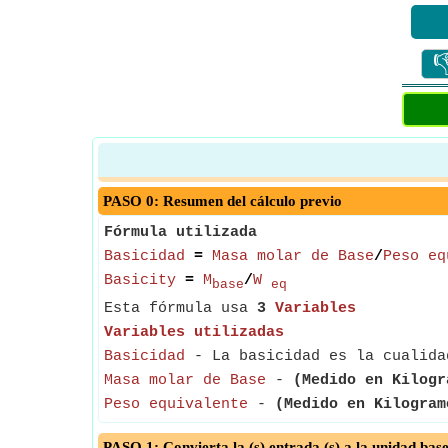

PASO 0: Resumen del cálculo previo
Fórmula utilizada
Basicidad
=
Masa molar de Base
/
Peso eq
Basicity
=
M
/
W
base
eq
Esta fórmula usa
3
Variables
Variables utilizadas
Basicidad
- La basicidad es la cualidad
Masa molar de Base
-
(Medido en Kilogr
Peso equivalente
-
(Medido en Kilogram
PASO 1: Convierta la (s) entrada (s) a la unidad bas