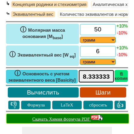
↳
Концепция родинки и стехиометрия
Аналитическая хим
⤿
Эквивалентный вес
Количество эквивалентов и нормал
+10%
ⓘ
Молярная масса
-10%
основания [M
]
base
+10%
ⓘ
-10%
Эквивалентный вес [W
]
eq
ⓘ
Основность с учетом
⎘
копия
эквивалентного веса [Basicity]
Шаги
👎
👍
Формула
LaTeX
сбросить
Скачать Химия формула PDF