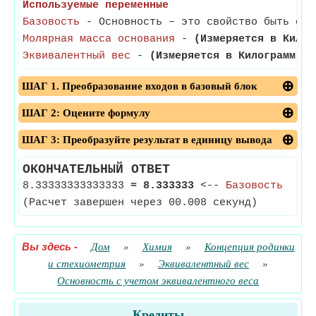
Используемые переменные
Базовость
- Основность – это свойство быть осн
Молярная масса основания
-
(Измеряется в Килог
Эквивалентный вес
-
(Измеряется в Килограмм)
- 
ШАГ 1. Преобразование входов в базовый блок
ШАГ 2: Оцените формулу
ШАГ 3: Преобразуйте результат в единицу вывода
ОКОНЧАТЕЛЬНЫЙ ОТВЕТ
8.33333333333333
≈
8.333333
<--
Базовость
(Расчет завершен через 00.008 секунд)
Вы здесь
-
Дом
»
Химия
»
Концепция родинки
и стехиометрия
»
Эквивалентный вес
»
Основность с учетом эквивалентного веса
Кредиты