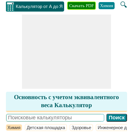
🔍
Скачать PDF
Химия
Инжене
Калькулятор от А до Я
Основность с учетом эквивалентного
веса Калькулятор
Химия
Детская площадка
Здоровье
Инженерное дел