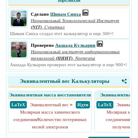
Сделано
Шивам Синха
Национальный Технологический Институт
(NIT)
,
Сураткал
Шивам Синха создал этот калькулятор и еще 300+!
Проверено
Акшада Кулкарни
Национальный институт информационных
технологий
(НИИТ)
,
Neemrana
Акшада Кулкарни проверил этот калькулятор и еще 900+!
Эквивалентный вес Калькуляторы
<
Эквивалентная масса восстановителя
Эквивалентная м
​ LaTeX
Эквивалентный вес
=
​ Идти
​ LaTeX
Эквивален
Молярная масса химического
Молярная масс
соединения
/
Количество потерянных
соединения
/
Кол
молей электронов
полученных 