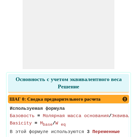
Основность с учетом эквивалентного веса
Решение
ШАГ 0: Сводка предварительного расчета
Используемая формула
Базовость
=
Молярная масса основания
/
Эквивален
Basicity
=
M
/
W
base
eq
В этой формуле используются
3
Переменные