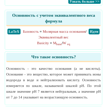
​Узнать больше >>
Основность с учетом эквивалентного веса
формула
​LaTeX
Базовость
=
Молярная масса основания
/
​Идти
Эквивалентный вес
Basicity
=
M
/
W
base
eq
Что такое основность?
Основность - это качество основания (а не кислоты).
Основание - это вещество, которое может принимать ионы
водорода в воде и нейтрализовать кислоту. Основность
измеряется по шкале, называемой шкалой pH. По этой
шкале значение pH 7 является нейтральным, а значение pH
от 7 до 14 указывает на возрастающую основность.