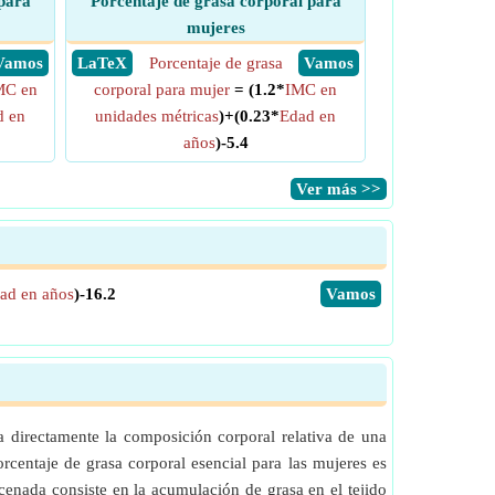
para
Porcentaje de grasa corporal para
mujeres
​ Vamos
​ LaTeX
Porcentaje de grasa
​ Vamos
MC en
corporal para mujer
= (1.2*
IMC en
d en
unidades métricas
)+(0.23*
Edad en
años
)-5.4
​Ver más >>
ad en años
)-16.2
​Vamos
a directamente la composición corporal relativa de una
orcentaje de grasa corporal esencial para las mujeres es
enada consiste en la acumulación de grasa en el tejido