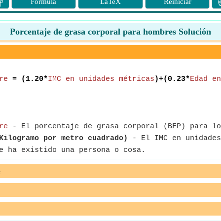

Fórmula
LaTeX
Reiniciar
Porcentaje de grasa corporal para hombres Solución
re
= (1.20*
IMC en unidades métricas
)+(0.23*
Edad en
re
- El porcentaje de grasa corporal (BFP) para lo
Kilogramo por metro cuadrado)
- El IMC en unidades
e ha existido una persona o cosa.
e