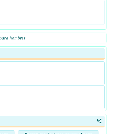
 para hombres
<