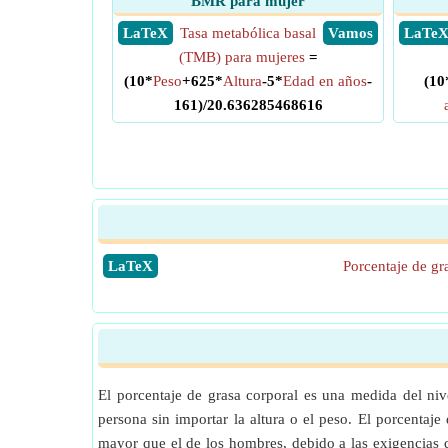
BMR para mujer
​ LaTeX
Tasa metabólica basal
​ Vamos
​ LaTe
(TMB) para mujeres
=
(10*
Peso
+625*
Altura
-5*
Edad en años
-
(10
161)/20.636285468616
​LaTeX
Porcentaje de gr
El porcentaje de grasa corporal es una medida del niv
persona sin importar la altura o el peso. El porcentaje
mayor que el de los hombres, debido a las exigencias 