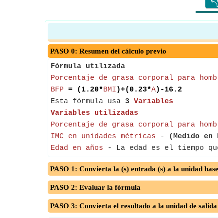

PASO 0: Resumen del cálculo previo
Fórmula utilizada
Porcentaje de grasa corporal para homb
BFP
= (1.20*
BMI
)+(0.23*
A
)-16.2
Esta fórmula usa
3
Variables
Variables utilizadas
Porcentaje de grasa corporal para homb
IMC en unidades métricas
-
(Medido en 
Edad en años
- La edad es el tiempo qu
PASO 1: Convierta la (s) entrada (s) a la unidad bas
PASO 2: Evaluar la fórmula
PASO 3: Convierta el resultado a la unidad de salida