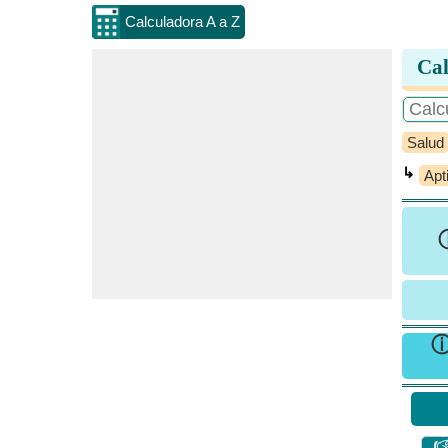
Calculadora A a Z
Cal
Salud
↳
Apt