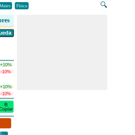
🔍
Mates
Física
bres
+10%
-10%
+10%
-10%
⎘
Copiar