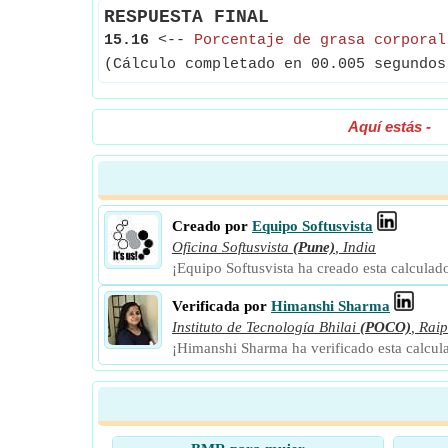
RESPUESTA FINAL
15.16
<--
Porcentaje de grasa corporal
(Cálculo completado en 00.005 segundos
Aquí estás
-
Creado por
Equipo Softusvista
Oficina Softusvista
(Pune)
,
India
¡Equipo Softusvista ha creado esta calculad
Verificada por
Himanshi Sharma
Instituto de Tecnología Bhilai
(POCO)
,
Raip
¡Himanshi Sharma ha verificado esta calcul