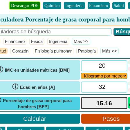
Descargar PDF
Química
Ingenieria
Financiero
Salud
culadora Porcentaje de grasa corporal para hom
Financiero
Física
Ingenieria
​Más >>
itud
Corazón
Fisiología pulmonar
Patología
​Más >>
ⓘ
IMC en unidades métricas [BMI]
ⓘ
Edad en años [A]
ⓘ
Porcentaje de grasa corporal para
hombres [BFP]
Pasos