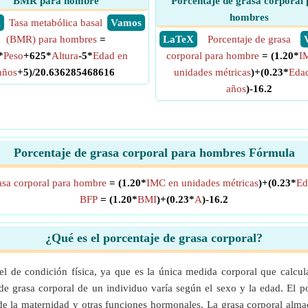
BMR para hombre
Porcentaje de grasa corporal 
hombres
X
Tasa metabólica basal
​ Vamos
(BMR) para hombres
=
​ LaTeX
Porcentaje de grasa
*
Peso
+625*
Altura
-5*
Edad en
corporal para hombre
= (1.20*
I
años
+5)/20.636285468616
unidades métricas
)+(0.23*
Eda
años
)-16.2
Porcentaje de grasa corporal para hombres Fórmula
asa corporal para hombre
= (1.20*
IMC en unidades métricas
)+(0.23*
Ed
BFP
= (1.20*
BMI
)+(0.23*
A
)-16.2
¿Qué es el porcentaje de grasa corporal?
el de condición física, ya que es la única medida corporal que calcul
 de grasa corporal de un individuo varía según el sexo y la edad. El p
de la maternidad y otras funciones hormonales. La grasa corporal almac