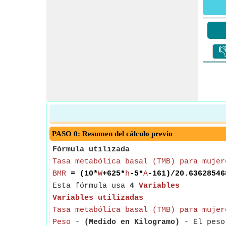

PASO 0: Resumen del cálculo previo
Fórmula utilizada
Tasa metabólica basal (TMB) para mujer
BMR
= (10*
W
+625*
h
-5*
A
-161)/20.63628546
Esta fórmula usa
4
Variables
Variables utilizadas
Tasa metabólica basal (TMB) para mujer
Peso
-
(Medido en Kilogramo)
- El peso 