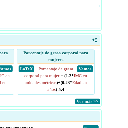
<
para
Porcentaje de grasa corporal para
mujeres
​ Vamos
​ LaTeX
Porcentaje de grasa
​ Vamos
MC en
corporal para mujer
= (1.2*
IMC en
d en
unidades métricas
)+(0.23*
Edad en
años
)-5.4
​Ver más >>