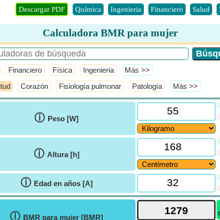
Descargar PDF
Química
Ingenieria
Financiero
Salud
Calculadora BMR para mujer
Financiero
Física
Ingenieria
​Más >>
itud
Corazón
Fisiología pulmonar
Patología
​Más >>
ⓘ
Peso [W]
ⓘ
Altura [h]
ⓘ
Edad en años [A]
ⓘ
BMR para mujer [BMR]