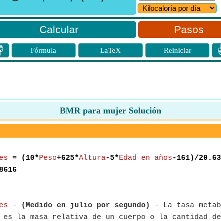
Pasos

Fórmula
LaTeX
Reiniciar
BMR para mujer Solución
es
= (10*
Peso
+625*
Altura
-5*
Edad en años
-161)/20.63
8616
es
-
(Medido en julio por segundo)
- La tasa metab
es la masa relativa de un cuerpo o la cantidad de