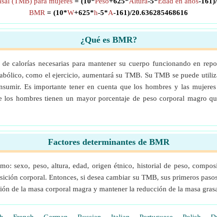
asal (TMB) para mujeres
= (10*
Peso
+625*
Altura
-5*
Edad en años
-161)
BMR
= (10*
W
+625*
h
-5*
A
-161)/20.636285468616
¿Qué es BMR?
ad de calorías necesarias para mantener su cuerpo funcionando en r
tabólico, como el ejercicio, aumentará su TMB. Su TMB se puede utiliza
sumir. Es importante tener en cuenta que los hombres y las mujeres t
 los hombres tienen un mayor porcentaje de peso corporal magro que
Factores determinantes de BMR
: sexo, peso, altura, edad, origen étnico, historial de peso, composic
ición corporal. Entonces, si desea cambiar su TMB, sus primeros pasos
ción de la masa corporal magra y mantener la reducción de la masa gra