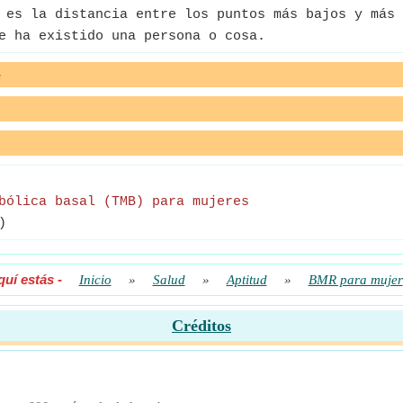
es la distancia entre los puntos más bajos y más 
e ha existido una persona o cosa.
e
bólica basal (TMB) para mujeres
)
quí estás
-
Inicio
»
Salud
»
Aptitud
»
BMR para mujer
Créditos