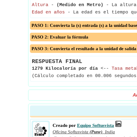
Altura
-
(Medido en Metro)
- La altura 
Edad en años
- La edad es el tiempo qu
PASO 1: Convierta la (s) entrada (s) a la unidad bas
PASO 2: Evaluar la fórmula
PASO 3: Convierta el resultado a la unidad de salida
RESPUESTA FINAL
1279 Kilocaloría por día
<--
Tasa meta
(Cálculo completado en 00.006 segundos
A
Creado por
Equipo Softusvista
Oficina Softusvista
(Pune)
,
India