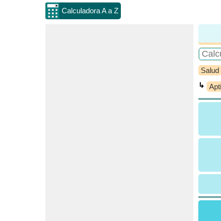
Calculadora A a Z
Salud
↳
Apt