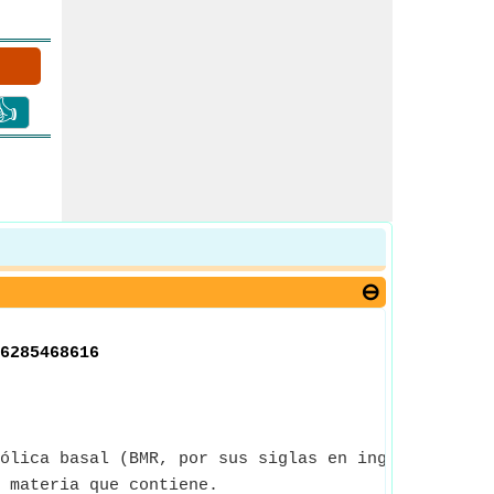
👍
6285468616
ólica basal (BMR, por sus siglas en inglés) para m
 materia que contiene.