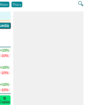
🔍
Mates
Física
+10%
-10%
+10%
-10%
+10%
-10%
⎘
Copiar