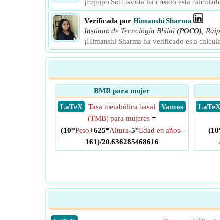
¡Equipo Softusvista ha creado esta calculad
Verificada por
Himanshi Sharma
Instituto de Tecnología Bhilai
(POCO)
,
Raip
¡Himanshi Sharma ha verificado esta calcul
BMR para mujer
​ LaTeX
Tasa metabólica basal
​ Vamos
​ LaTe
(TMB) para mujeres
=
(10*
Peso
+625*
Altura
-5*
Edad en años
-
(10
161)/20.636285468616