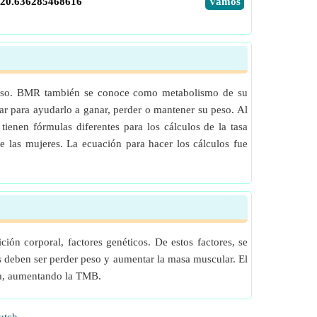
/20.636285468616
​Vamos
eposo. BMR también se conoce como metabolismo de su
r para ayudarlo a ganar, perder o mantener su peso. Al
ienen fórmulas diferentes para los cálculos de la tasa
 las mujeres. La ecuación para hacer los cálculos fue
ión corporal, factores genéticos. De estos factores, se
 deben ser perder peso y aumentar la masa muscular. El
sa, aumentando la TMB.