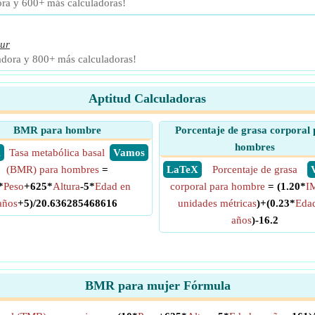
ora y 600+ más calculadoras!
ur
adora y 800+ más calculadoras!
Aptitud Calculadoras
BMR para hombre
Porcentaje de grasa corporal 
hombres
X
Tasa metabólica basal
​ Vamos
(BMR) para hombres
=
​ LaTeX
Porcentaje de grasa
*
Peso
+625*
Altura
-5*
Edad en
corporal para hombre
= (1.20*
I
años
+5)/20.636285468616
unidades métricas
)+(0.23*
Eda
años
)-16.2
BMR para mujer Fórmula