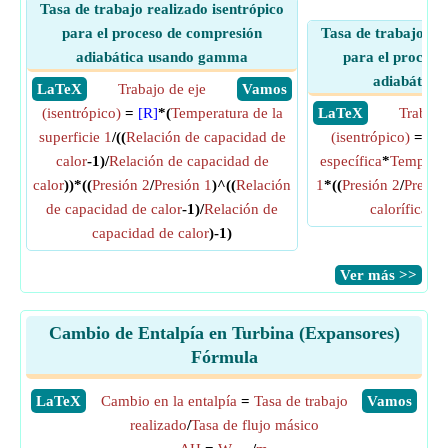
Tasa de trabajo realizado isentrópico
para el proceso de compresión
Tasa de trabajo rea
adiabática usando gamma
para el proceso
adiabática
​ LaTeX
Trabajo de eje
​ Vamos
(isentrópico)
=
[R]
*(
Temperatura de la
​ LaTeX
Trabajo
superficie 1
/((
Relación de capacidad de
(isentrópico)
=
Cap
calor
-1)/
Relación de capacidad de
específica
*
Temperatu
calor
))*((
Presión 2
/
Presión 1
)^((
Relación
1
*((
Presión 2
/
Presió
de capacidad de calor
-1)/
Relación de
calorífica es
capacidad de calor
)-1)
​Ver más >>
Cambio de Entalpía en Turbina (Expansores)
Fórmula
​LaTeX
Cambio en la entalpía
=
Tasa de trabajo
​Vamos
realizado
/
Tasa de flujo másico