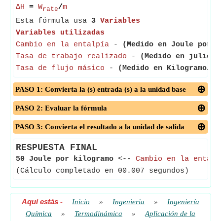
ΔH
=
W
/
m
rate
Esta fórmula usa
3
Variables
Variables utilizadas
Cambio en la entalpía
-
(Medido en Joule por k
Tasa de trabajo realizado
-
(Medido en julio p
Tasa de flujo másico
-
(Medido en Kilogramo/Se
PASO 1: Convierta la (s) entrada (s) a la unidad base
PASO 2: Evaluar la fórmula
PASO 3: Convierta el resultado a la unidad de salida
RESPUESTA FINAL
50 Joule por kilogramo
<--
Cambio en la entalp
(Cálculo completado en 00.007 segundos)
Aquí estás
-
Inicio
»
Ingenieria
»
Ingeniería
Química
»
Termodinámica
»
Aplicación de la