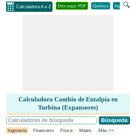
🔍
Descargar PDF
Química
Ingenieria
Calculadora A a Z
Calculadora Cambio de Entalpía en
Turbina (Expansores)
Ingenieria
Financiero
Física
Mates
​Más >>