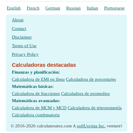
English
French
German
Russian
Italian
Portuguese
P
About
Contact
Disclaimer
Terms of Use
Privacy Policy
Calculadoras destacadas
Finanzas y planificación:
Calculadora de EMI en línea
Calculadora de porcentajes
Matemáticas básicas:
Calculadora de fracciones
Calculadora de promedios
Matemáticas avanzadas:
Calculadora de MCM y MCD
Calculadora de trigonometría
Calculadora combinatoria
© 2016-2026 calculatoratoz.com A
softUsvista Inc.
venture!