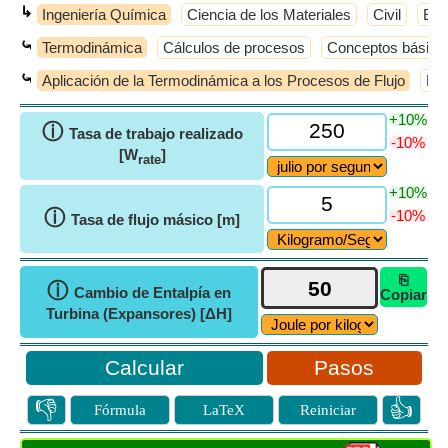
↳
Ingeniería Química
Ciencia de los Materiales
Civil
Elé
⤿
Termodinámica
Cálculos de procesos
Conceptos básico
⤿
Aplicación de la Termodinámica a los Procesos de Flujo
Equ
+10%
ⓘ
Tasa de trabajo realizado
-10%
[W
]
rate
+10%
ⓘ
-10%
Tasa de flujo másico [m]
⎘
ⓘ
Cambio de Entalpía en
Copiar
Turbina (Expansores) [ΔH]
Pasos
👎
👍
Fórmula
LaTeX
Reiniciar