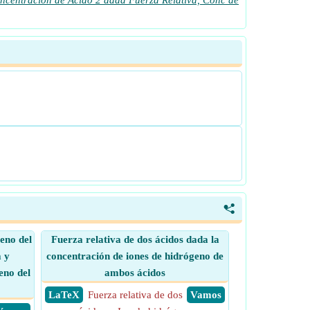
ncentración de Ácido 2 dada Fuerza Relativa, Conc de
<
eno del
Fuerza relativa de dos ácidos dada la
a y
concentración de iones de hidrógeno de
eno del
ambos ácidos
​ LaTeX
Fuerza relativa de dos
​ Vamos