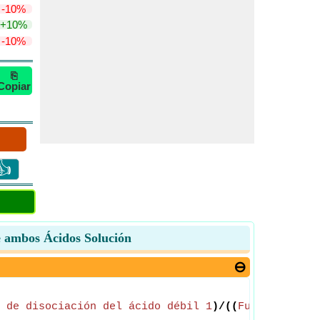
-10%
+10%
-10%
⎘
Copiar
👍
e ambos Ácidos Solución
 de disociación del ácido débil 1
)/((
Fuerza relat