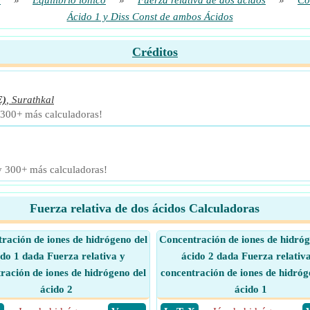
o
»
Equilibrio iónico
»
Fuerza relativa de dos ácidos
»
Co
Ácido 1 y Diss Const de ambos Ácidos
Créditos
E)
,
Surathkal
 300+ más calculadoras!
 y 300+ más calculadoras!
Fuerza relativa de dos ácidos Calculadoras
ración de iones de hidrógeno del
Concentración de iones de hidróg
ido 1 dada Fuerza relativa y
ácido 2 dada Fuerza relativ
ración de iones de hidrógeno del
concentración de iones de hidróg
ácido 2
ácido 1