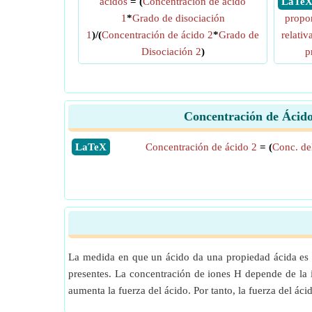
ácidos
= (
Concentración de ácido
​ LaTe
1
*
Grado de disociación
propor
1
)/(
Concentración de ácido 2
*
Grado de
relativ
Disociación 2
)
p
Concentración de Ácido
​LaTeX
Concentración de ácido 2
= (
Conc. del
La medida en que un ácido da una propiedad ácida es 
presentes. La concentración de iones H depende de la 
aumenta la fuerza del ácido. Por tanto, la fuerza del á