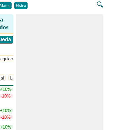
🔍
Mates
Física
za
idos
tequiometría
​Más >>
sal
Ley de dilución de Ostwald
​Más >>
+10%
-10%
+10%
-10%
+10%