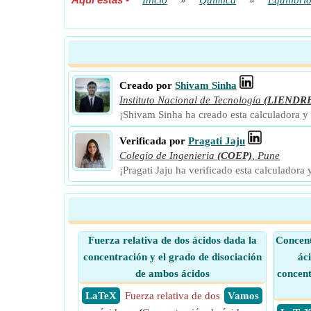
Inicio
»
Química
»
Equilibri
Creado por
Shivam Sinha
Instituto Nacional de Tecnología
(LIENDR
¡Shivam Sinha ha creado esta calculadora y
Verificada por
Pragati Jaju
Colegio de Ingenieria
(COEP)
,
Pune
¡Pragati Jaju ha verificado esta calculadora
Fuerza relativa de dos ácidos dada la
Concent
concentración y el grado de disociación
ác
de ambos ácidos
concent
​ LaTeX
Fuerza relativa de dos
​ Vamos