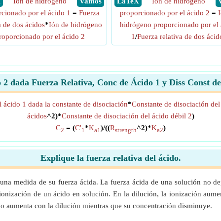
X
Ion de hidrógeno
​ Vamos
​ LaTeX
Ión de hidrógeno
cionado por el ácido 1
=
Fuerza
proporcionado por el ácido 2
=
a de dos ácidos
*
Ión de hidrógeno
hidrógeno proporcionado por el 
roporcionado por el ácido 2
1
/
Fuerza relativa de dos ácid
 2 dada Fuerza Relativa, Conc de Ácido 1 y Diss Const 
 ácido 1 dada la constante de disociación
*
Constante de disociación del
ácidos
^2)*
Constante de disociación del ácido débil 2
)
C
= (
C'
*
K
)/((
R
^2)*
K
)
2
1
a1
strength
a2
Explique la fuerza relativa del ácido.
una medida de su fuerza ácida. La fuerza ácida de una solución no d
ionización de un ácido en solución. En la dilución, la ionización aume
cido aumenta con la dilución mientras que su concentración disminuye.