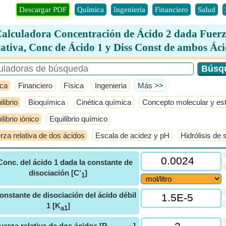
Descargar PDF
Química
Ingenieria
Financiero
Salud
alculadora Concentración de Ácido 2 dada Fuer
ativa, Conc de Ácido 1 y Diss Const de ambos Ác
ca
Financiero
Física
Ingenieria
​Más >>
librio
Bioquímica
Cinética química
Concepto molecular y es
librio iónico
Equilibrio químico
rza relativa de dos ácidos
Escala de acidez y pH
Hidrólisis de 
Conc. del ácido 1 dada la constante de
disociación [C'
]
1
onstante de disociación del ácido débil
1 [K
]
a1
uerza relativa de dos ácidos [R
]