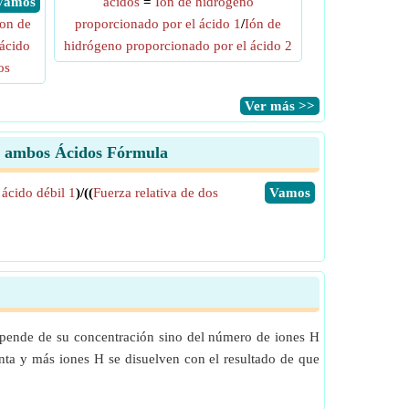
​ Vamos
ácidos
=
Ion de hidrógeno
Ion de
proporcionado por el ácido 1
/
Ión de
ácido
hidrógeno proporcionado por el ácido 2
os
​Ver más >>
de ambos Ácidos Fórmula
 ácido débil 1
)/((
Fuerza relativa de dos
​Vamos
epende de su concentración sino del número de iones H
nta y más iones H se disuelven con el resultado de que