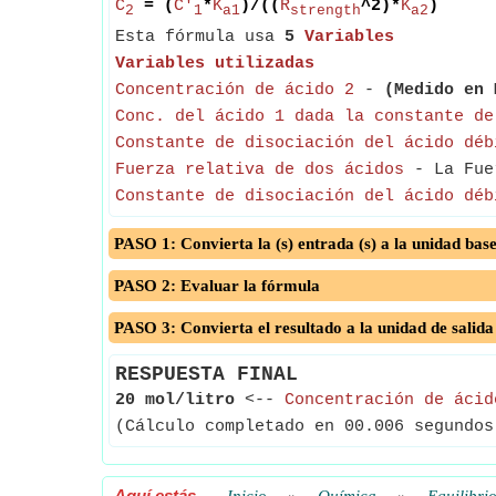
C
= (
C'
*
K
)/((
R
^2)*
K
)
2
1
a1
strength
a2
Esta fórmula usa
5
Variables
Variables utilizadas
Concentración de ácido 2
-
(Medido en 
Conc. del ácido 1 dada la constante de
Constante de disociación del ácido déb
Fuerza relativa de dos ácidos
- La Fuer
Constante de disociación del ácido déb
PASO 1: Convierta la (s) entrada (s) a la unidad bas
PASO 2: Evaluar la fórmula
PASO 3: Convierta el resultado a la unidad de salida
RESPUESTA FINAL
20 mol/litro
<--
Concentración de ácid
(Cálculo completado en 00.006 segundos
Aquí estás
-