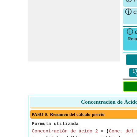
ⓘ
C
ⓘ
Rela

Concentración de Ácido
PASO 0: Resumen del cálculo previo
Fórmula utilizada
Concentración de ácido 2
= (
Conc. del 