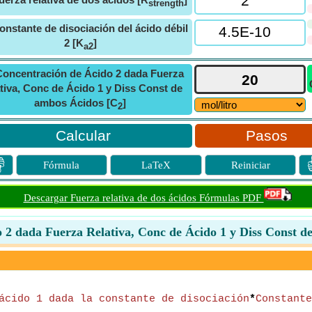
strength
onstante de disociación del ácido débil
2 [K
]
a2
Concentración de Ácido 2 dada Fuerza
tiva, Conc de Ácido 1 y Diss Const de
ambos Ácidos [C
]
2
Pasos

Fórmula
LaTeX
Reiniciar
Descargar Fuerza relativa de dos ácidos Fórmulas PDF
 2 dada Fuerza Relativa, Conc de Ácido 1 y Diss Const d
ácido 1 dada la constante de disociación
*
Constante