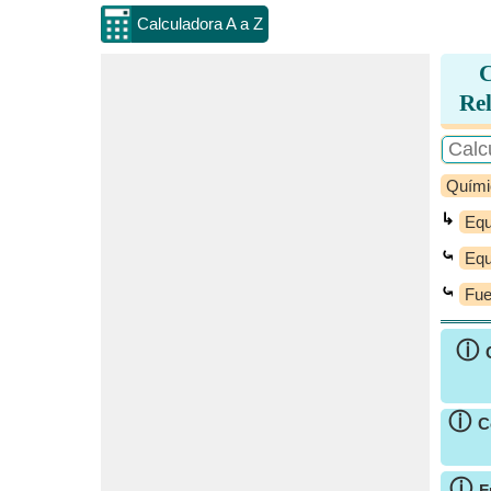
Calculadora A a Z
C
Rel
Quími
↳
Equi
⤿
Equi
⤿
Fue
ⓘ
ⓘ
C
ⓘ
F