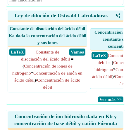
más calculadoras!
Ley de dilución de Ostwald Calculadoras
<
Constante de disociación del ácido débil
Concentración de á
Ka dada la concentración del ácido débil
constante de di
y sus iones
concentraci
​ LaTeX
Constante de
​ Vamos
​ LaTeX
Concentraci
disociación del ácido débil
=
débil
= (
Concentra
(
Concentración de iones de
hidrógeno
*
Concent
hidrógeno
*
Concentración de anión en
ácido débil
)/
Constant
ácido débil
)/
Concentración de ácido
ácido 
débil
​Ver más >>
Concentración de ion hidroxilo dada en Kb y
concentración de base débil y catión Fórmula