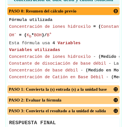
PASO 0: Resumen del cálculo previo
Fórmula utilizada
Concentración de iones hidroxilo
= (
Constante 
-
+
OH
= (
K
*
BOH
)/
B
b
Esta fórmula usa
4
Variables
Variables utilizadas
Concentración de iones hidroxilo
-
(Medido en 
Constante de disociación de base débil
- La con
Concentración de base débil
-
(Medido en Mol p
Concentración de Catión en Base Débil
-
(Medid
PASO 1: Convierta la (s) entrada (s) a la unidad base
PASO 2: Evaluar la fórmula
PASO 3: Convierta el resultado a la unidad de salida
RESPUESTA FINAL