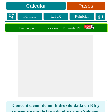
Pasos
👎
👍
Fórmula
LaTeX
Reiniciar
Descargar Equilibrio iónico Fórmula PDF
Concentración de ion hidroxilo dada en Kb y
concentración de base débil y catión Solución