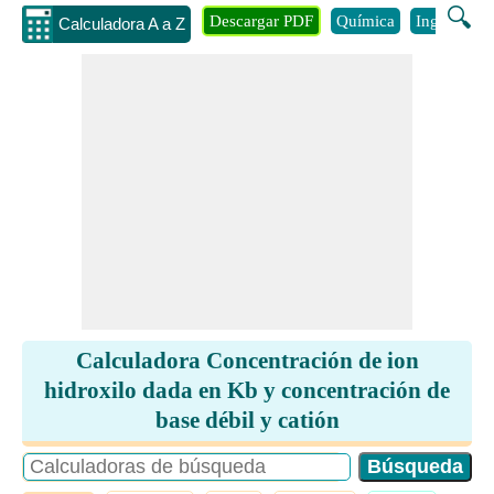
🔍
Descargar PDF
Química
Ingenieria
Calculadora A a Z
Calculadora Concentración de ion
hidroxilo dada en Kb y concentración de
base débil y catión