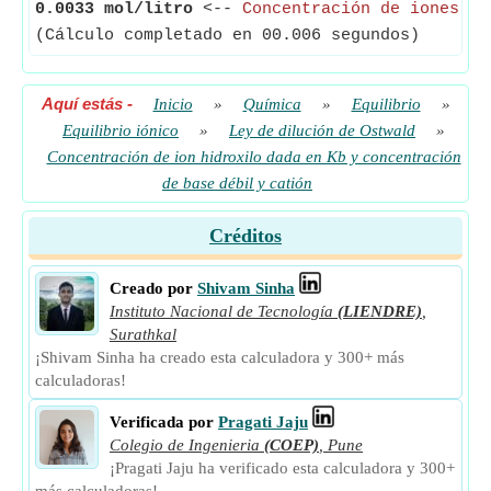
0.0033 mol/litro
<--
Concentración de iones hi
(Cálculo completado en 00.006 segundos)
Aquí estás
-
Inicio
»
Química
»
Equilibrio
»
Equilibrio iónico
»
Ley de dilución de Ostwald
»
Concentración de ion hidroxilo dada en Kb y concentración
de base débil y catión
Créditos
Creado por
Shivam Sinha
Instituto Nacional de Tecnología
(LIENDRE)
,
Surathkal
¡Shivam Sinha ha creado esta calculadora y 300+ más
calculadoras!
Verificada por
Pragati Jaju
Colegio de Ingenieria
(COEP)
,
Pune
¡Pragati Jaju ha verificado esta calculadora y 300+