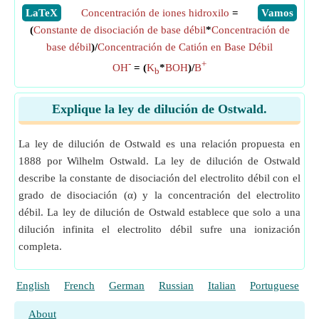
​LaTeX
Concentración de iones hidroxilo
=
​Vamos
(
Constante de disociación de base débil
*
Concentración de
base débil
)/
Concentración de Catión en Base Débil
-
+
OH
= (
K
*
BOH
)/
B
b
Explique la ley de dilución de Ostwald.
La ley de dilución de Ostwald es una relación propuesta en
1888 por Wilhelm Ostwald. La ley de dilución de Ostwald
describe la constante de disociación del electrolito débil con el
grado de disociación (α) y la concentración del electrolito
débil. La ley de dilución de Ostwald establece que solo a una
dilución infinita el electrolito débil sufre una ionización
completa.
English
French
German
Russian
Italian
Portuguese
P
About