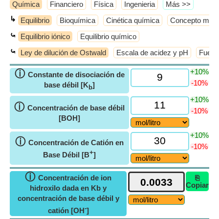
Química
Financiero
Física
Ingenieria
​Más >>
↳
Equilibrio
Bioquímica
Cinética química
Concepto molec
⤿
Equilibrio iónico
Equilibrio químico
⤿
Ley de dilución de Ostwald
Escala de acidez y pH
Fuerza
+10%
ⓘ
Constante de disociación de
-10%
base débil [K
]
b
+10%
ⓘ
Concentración de base débil
-10%
[BOH]
+10%
ⓘ
Concentración de Catión en
-10%
+
Base Débil [B
]
ⓘ
Concentración de ion
⎘
Copiar
hidroxilo dada en Kb y
concentración de base débil y
-
catión [OH
]