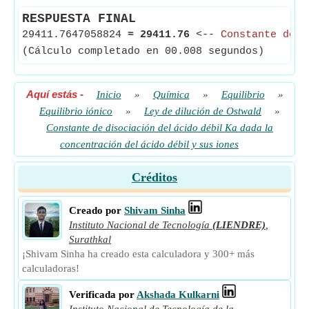
RESPUESTA FINAL
29411.7647058824
≈
29411.76
<--
Constante de d
(Cálculo completado en 00.008 segundos)
Aquí estás
-
Inicio
»
Química
»
Equilibrio
»
Equilibrio iónico
»
Ley de dilución de Ostwald
»
Constante de disociación del ácido débil Ka dada la
concentración del ácido débil y sus iones
Créditos
Creado por
Shivam Sinha
Instituto Nacional de Tecnología
(LIENDRE)
,
Surathkal
¡Shivam Sinha ha creado esta calculadora y 300+ más
calculadoras!
Verificada por
Akshada Kulkarni