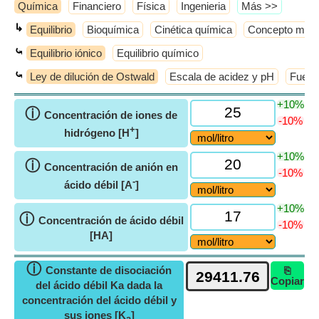
Química
Financiero
Física
Ingenieria
​Más >>
↳
Equilibrio
Bioquímica
Cinética química
Concepto molec
⤿
Equilibrio iónico
Equilibrio químico
⤿
Ley de dilución de Ostwald
Escala de acidez y pH
Fuerza
+10%
ⓘ
Concentración de iones de
-10%
+
hidrógeno [H
]
+10%
ⓘ
Concentración de anión en
-10%
-
ácido débil [A
]
+10%
ⓘ
Concentración de ácido débil
-10%
[HA]
ⓘ
Constante de disociación
⎘
Copiar
del ácido débil Ka dada la
concentración del ácido débil y
sus iones [K
]