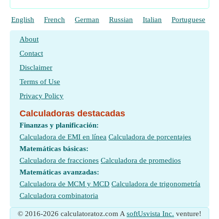
English
French
German
Russian
Italian
Portuguese
P
About
Contact
Disclaimer
Terms of Use
Privacy Policy
Calculadoras destacadas
Finanzas y planificación:
Calculadora de EMI en línea
Calculadora de porcentajes
Matemáticas básicas:
Calculadora de fracciones
Calculadora de promedios
Matemáticas avanzadas:
Calculadora de MCM y MCD
Calculadora de trigonometría
Calculadora combinatoria
© 2016-2026 calculatoratoz.com A
softUsvista Inc.
venture!