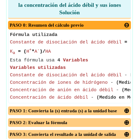
la concentración del ácido débil y sus iones
Solución
PASO 0: Resumen del cálculo previo
Fórmula utilizada
Constante de disociación del ácido débil
= (
Co
+
-
K
= (
H
*
A
)/
HA
a
Esta fórmula usa
4
Variables
Variables utilizadas
Constante de disociación del ácido débil
- La c
Concentración de iones de hidrógeno
-
(Medido 
Concentración de anión en ácido débil
-
(Medid
Concentración de ácido débil
-
(Medido en Mol 
PASO 1: Convierta la (s) entrada (s) a la unidad base
PASO 2: Evaluar la fórmula
PASO 3: Convierta el resultado a la unidad de salida