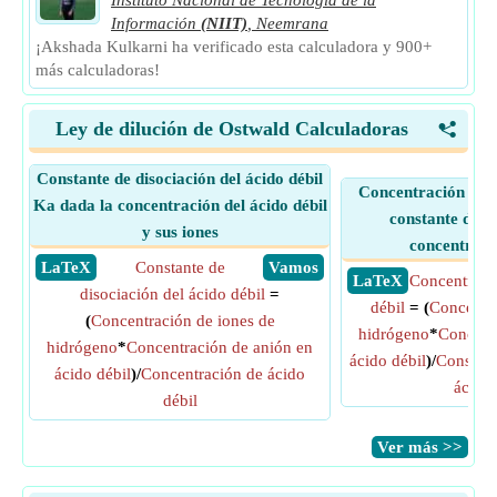
Instituto Nacional de Tecnología de la
Información
(NIIT)
,
Neemrana
¡Akshada Kulkarni ha verificado esta calculadora y 900+
más calculadoras!
Ley de dilución de Ostwald Calculadoras
<
Constante de disociación del ácido débil
Concentración de á
Ka dada la concentración del ácido débil
constante de di
y sus iones
concentraci
​ LaTeX
Constante de
​ Vamos
​ LaTeX
Concentraci
disociación del ácido débil
=
débil
= (
Concentra
(
Concentración de iones de
hidrógeno
*
Concent
hidrógeno
*
Concentración de anión en
ácido débil
)/
Constant
ácido débil
)/
Concentración de ácido
ácido 
débil
​Ver más >>