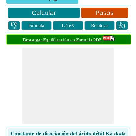
a
Pasos
👎
👍
Fórmula
LaTeX
Reiniciar
Descargar Equilibrio iónico Fórmula PDF
Constante de disociación del ácido débil Ka dada