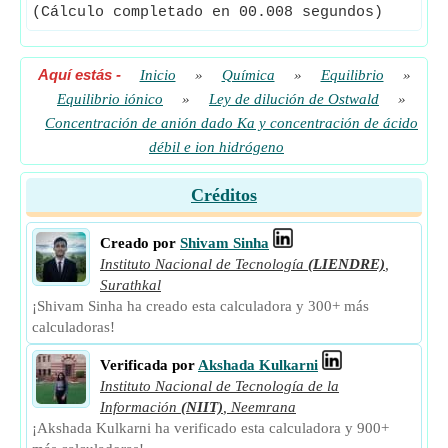
(Cálculo completado en 00.008 segundos)
Aquí estás
-
Inicio
»
Química
»
Equilibrio
»
Equilibrio iónico
»
Ley de dilución de Ostwald
»
Concentración de anión dado Ka y concentración de ácido
débil e ion hidrógeno
Créditos
Creado por
Shivam Sinha
Instituto Nacional de Tecnología
(LIENDRE)
,
Surathkal
¡Shivam Sinha ha creado esta calculadora y 300+ más
calculadoras!
Verificada por
Akshada Kulkarni
Instituto Nacional de Tecnología de la
Información
(NIIT)
,
Neemrana
¡Akshada Kulkarni ha verificado esta calculadora y 900+