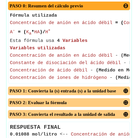
PASO 0: Resumen del cálculo previo
Fórmula utilizada
Concentración de anión en ácido débil
= (
Const
-
+
A
= (
K
*
HA
)/
H
a
Esta fórmula usa
4
Variables
Variables utilizadas
Concentración de anión en ácido débil
-
(Medid
Constante de disociación del ácido débil
- La c
Concentración de ácido débil
-
(Medido en Mol 
Concentración de iones de hidrógeno
-
(Medido 
PASO 1: Convierta la (s) entrada (s) a la unidad base
PASO 2: Evaluar la fórmula
PASO 3: Convierta el resultado a la unidad de salida
RESPUESTA FINAL
0.01088 mol/litro
<--
Concentración de anión e