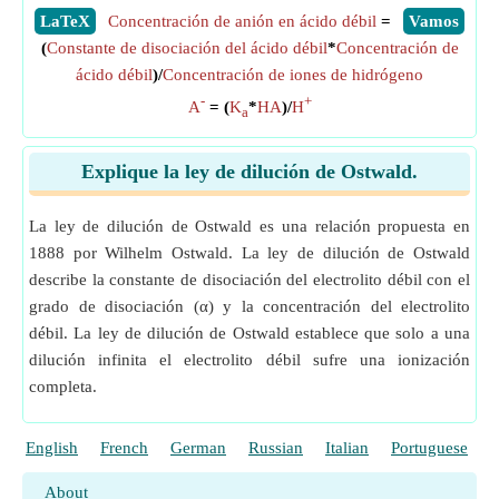
​LaTeX
Concentración de anión en ácido débil
=
​Vamos
(
Constante de disociación del ácido débil
*
Concentración de
ácido débil
)/
Concentración de iones de hidrógeno
-
+
A
= (
K
*
HA
)/
H
a
Explique la ley de dilución de Ostwald.
La ley de dilución de Ostwald es una relación propuesta en
1888 por Wilhelm Ostwald. La ley de dilución de Ostwald
describe la constante de disociación del electrolito débil con el
grado de disociación (α) y la concentración del electrolito
débil. La ley de dilución de Ostwald establece que solo a una
dilución infinita el electrolito débil sufre una ionización
completa.
English
French
German
Russian
Italian
Portuguese
P
About