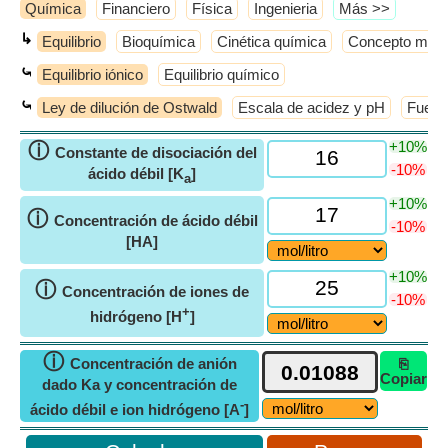
Química
Financiero
Física
Ingenieria
​Más >>
↳
Equilibrio
Bioquímica
Cinética química
Concepto molec
⤿
Equilibrio iónico
Equilibrio químico
⤿
Ley de dilución de Ostwald
Escala de acidez y pH
Fuerza
+10%
ⓘ
Constante de disociación del
-10%
ácido débil [K
]
a
+10%
ⓘ
Concentración de ácido débil
-10%
[HA]
+10%
ⓘ
Concentración de iones de
-10%
+
hidrógeno [H
]
ⓘ
Concentración de anión
⎘
Copiar
dado Ka y concentración de
-
ácido débil e ion hidrógeno [A
]