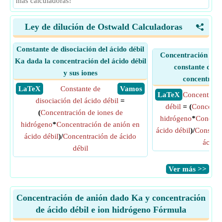
más calculadoras!
Ley de dilución de Ostwald Calculadoras
<
Constante de disociación del ácido débil
Concentración de á
Ka dada la concentración del ácido débil
constante de di
y sus iones
concentraci
​ LaTeX
Constante de
​ Vamos
​ LaTeX
Concentraci
disociación del ácido débil
=
débil
= (
Concentra
(
Concentración de iones de
hidrógeno
*
Concent
hidrógeno
*
Concentración de anión en
ácido débil
)/
Constant
ácido débil
)/
Concentración de ácido
ácido 
débil
​Ver más >>
Concentración de anión dado Ka y concentración
de ácido débil e ion hidrógeno Fórmula