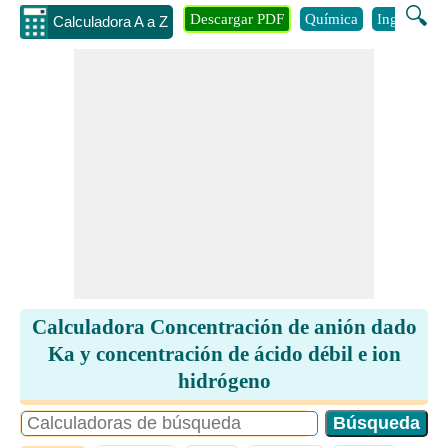
🔍
Descargar PDF
Química
Ingenieria
Calculadora A a Z
Calculadora Concentración de anión dado
Ka y concentración de ácido débil e ion
hidrógeno