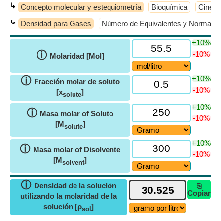
↳
Concepto molecular y estequiometría
Bioquímica
Cinéti
⤿
Densidad para Gases
Número de Equivalentes y Normalid
+10%
ⓘ
-10%
Molaridad [Mol]
+10%
ⓘ
Fracción molar de soluto
-10%
[x
]
solute
+10%
ⓘ
Masa molar of Soluto
-10%
[M
]
solute
+10%
ⓘ
Masa molar of Disolvente
-10%
[M
]
solvent
ⓘ
Densidad de la solución
⎘
Copiar
utilizando la molaridad de la
solución [ρ
]
sol