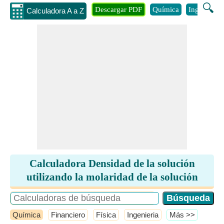
🔍
Descargar PDF
Química
Ingenieria
Calculadora A a Z
Calculadora Densidad de la solución
utilizando la molaridad de la solución
Química
Financiero
Física
Ingenieria
​Más >>