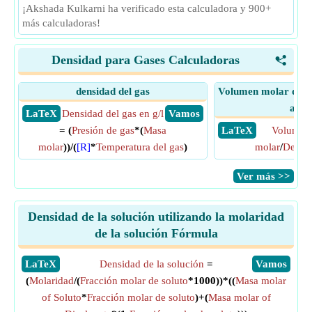
¡Akshada Kulkarni ha verificado esta calculadora y 900+
más calculadoras!
Densidad para Gases Calculadoras
<
densidad del gas
Volumen molar de ga
abso
​ LaTeX
Densidad del gas en g/l
​ Vamos
= (
Presión de gas
*(
Masa
​ LaTeX
Volumen
molar
))/(
[R]
*
Temperatura del gas
)
molar
/
Densid
​Ver más >>
Densidad de la solución utilizando la molaridad
de la solución Fórmula
​LaTeX
Densidad de la solución
=
​Vamos
(
Molaridad
/(
Fracción molar de soluto
*1000))*((
Masa molar
of Soluto
*
Fracción molar de soluto
)+(
Masa molar of