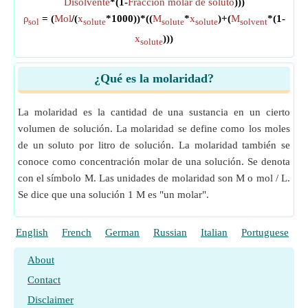
Disolvente
*(1-
Fracción molar de soluto
)))
ρ
= (
Mol
/(
x
*1000))*((
M
*
x
)+(
M
*(1-
sol
solute
solute
solute
solvent
x
)))
solute
¿Qué es la molaridad?
La molaridad es la cantidad de una sustancia en un cierto
volumen de solución. La molaridad se define como los moles
de un soluto por litro de solución. La molaridad también se
conoce como concentración molar de una solución. Se denota
con el símbolo M. Las unidades de molaridad son M o mol / L.
Se dice que una solución 1 M es "un molar".
English
French
German
Russian
Italian
Portuguese
P
About
Contact
Disclaimer