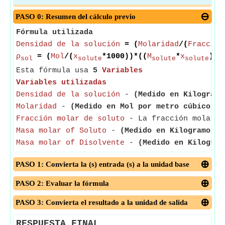
PASO 0: Resumen del cálculo previo
Fórmula utilizada
Densidad de la solución
= (
Molaridad
/(
Fracción
ρ
= (
Mol
/(
x
*1000))*((
M
*
x
)+(
sol
solute
solute
solute
Esta fórmula usa
5
Variables
Variables utilizadas
Densidad de la solución
-
(Medido en Kilogramo
Molaridad
-
(Medido en Mol por metro cúbico)
- 
Fracción molar de soluto
- La fracción molar de
Masa molar of Soluto
-
(Medido en Kilogramo)
- 
Masa molar of Disolvente
-
(Medido en Kilogram
PASO 1: Convierta la (s) entrada (s) a la unidad base
PASO 2: Evaluar la fórmula
PASO 3: Convierta el resultado a la unidad de salida
RESPUESTA FINAL