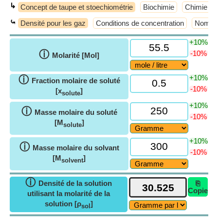
↳
Concept de taupe et stoechiométrie
Biochimie
Chimie an
⤿
Densité pour les gaz
Conditions de concentration
Nombre 
+10%
ⓘ
-10%
Molarité [Mol]
+10%
ⓘ
Fraction molaire de soluté
-10%
[x
]
solute
+10%
ⓘ
Masse molaire du soluté
-10%
[M
]
solute
+10%
ⓘ
Masse molaire du solvant
-10%
[M
]
solvent
ⓘ
Densité de la solution
⎘
Copie
utilisant la molarité de la
solution [ρ
]
sol