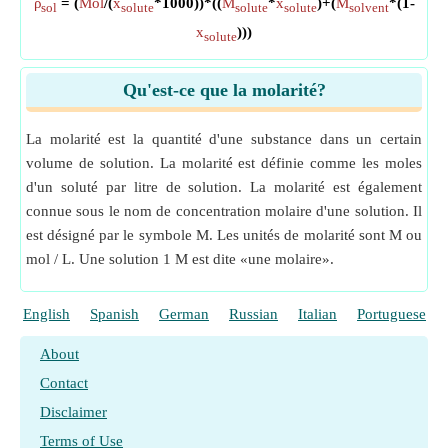
ρ
= (
Mol
/(
x
*1000))*((
M
*
x
)+(
M
*(1-
sol
solute
solute
solute
solvent
x
)))
solute
Qu'est-ce que la molarité?
La molarité est la quantité d'une substance dans un certain
volume de solution. La molarité est définie comme les moles
d'un soluté par litre de solution. La molarité est également
connue sous le nom de concentration molaire d'une solution. Il
est désigné par le symbole M. Les unités de molarité sont M ou
mol / L. Une solution 1 M est dite «une molaire».
English
Spanish
German
Russian
Italian
Portuguese
About
Contact
Disclaimer
Terms of Use