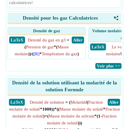
calculatrices!
Densité pour les gaz Calculatrices
<
Densité de gaz
Volume molaire de 
abso
​ LaTeX
Densité du gaz en g/l
=
​ Aller
(
Pression de gaz
*(
Masse
​ LaTeX
Le volum
molaire
))/(
[R]
*
Température du gaz
)
molaire
/
Dens
​Voir plus >>
Densité de la solution utilisant la molarité de la
solution Formule
​LaTeX
Densité de solution
= (
Molarité
/(
Fraction
​Aller
molaire de soluté
*1000))*((
Masse molaire du soluté
*
Fraction
molaire de soluté
)+(
Masse molaire du solvant
*(1-
Fraction
molaire de soluté
)))