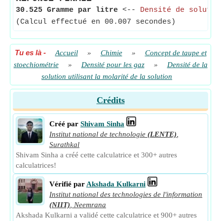
30.525 Gramme par litre
<--
Densité de solutio
(Calcul effectué en 00.007 secondes)
Tu es là
-
Accueil
»
Chimie
»
Concept de taupe et
stoechiométrie
»
Densité pour les gaz
»
Densité de la
solution utilisant la molarité de la solution
Crédits
Créé par
Shivam Sinha
Institut national de technologie
(LENTE)
,
Surathkal
Shivam Sinha a créé cette calculatrice et 300+ autres
calculatrices!
Vérifié par
Akshada Kulkarni
Institut national des technologies de l'information
(NIIT)
,
Neemrana
Akshada Kulkarni a validé cette calculatrice et 900+ autres