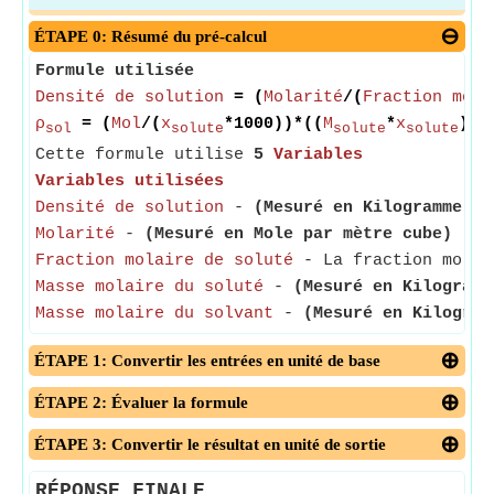
ÉTAPE 0: Résumé du pré-calcul
Formule utilisée
Densité de solution
= (
Molarité
/(
Fraction mola
ρ
= (
Mol
/(
x
*1000))*((
M
*
x
)+(
sol
solute
solute
solute
Cette formule utilise
5
Variables
Variables utilisées
Densité de solution
-
(Mesuré en Kilogramme pa
Molarité
-
(Mesuré en Mole par mètre cube)
- La
Fraction molaire de soluté
- La fraction molair
Masse molaire du soluté
-
(Mesuré en Kilogramm
Masse molaire du solvant
-
(Mesuré en Kilogram
ÉTAPE 1: Convertir les entrées en unité de base
ÉTAPE 2: Évaluer la formule
ÉTAPE 3: Convertir le résultat en unité de sortie
RÉPONSE FINALE