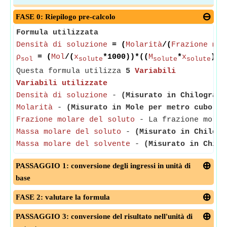
FASE 0: Riepilogo pre-calcolo
Formula utilizzata
Densità di soluzione
= (
Molarità
/(
Frazione mol
ρ
= (
Mol
/(
x
*1000))*((
M
*
x
)+(
sol
solute
solute
solute
Questa formula utilizza
5
Variabili
Variabili utilizzate
Densità di soluzione
-
(Misurato in Chilogramm
Molarità
-
(Misurato in Mole per metro cubo)
- 
Frazione molare del soluto
- La frazione molare
Massa molare del soluto
-
(Misurato in Chilogr
Massa molare del solvente
-
(Misurato in Chilo
PASSAGGIO 1: conversione degli ingressi in unità di
base
FASE 2: valutare la formula
PASSAGGIO 3: conversione del risultato nell'unità di