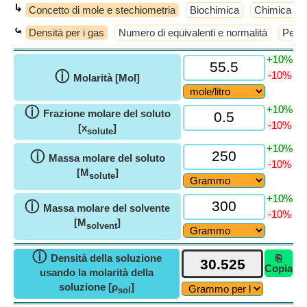
↳
Concetto di mole e stechiometria
Biochimica
Chimica allo
⤿
Densità per i gas
Numero di equivalenti e normalità
Peso 
+10%
ⓘ
-10%
Molarità [Mol]
+10%
ⓘ
Frazione molare del soluto
-10%
[x
]
solute
+10%
ⓘ
Massa molare del soluto
-10%
[M
]
solute
+10%
ⓘ
Massa molare del solvente
-10%
[M
]
solvent
ⓘ
Densità della soluzione
⎘
Copia
usando la molarità della
soluzione [ρ
]
sol