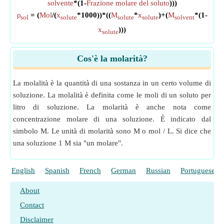
solvente
*(1-
Frazione molare del soluto
)))
ρ
= (
Mol
/(
x
*1000))*((
M
*
x
)+(
M
*(1-
sol
solute
solute
solute
solvent
x
)))
solute
Cos'è la molarità?
La molalità è la quantità di una sostanza in un certo volume di
soluzione. La molalità è definita come le moli di un soluto per
litro di soluzione. La molarità è anche nota come
concentrazione molare di una soluzione. È indicato dal
simbolo M. Le unità di molarità sono M o mol / L. Si dice che
una soluzione 1 M sia "un molare".
English
Spanish
French
German
Russian
Portuguese
About
Contact
Disclaimer