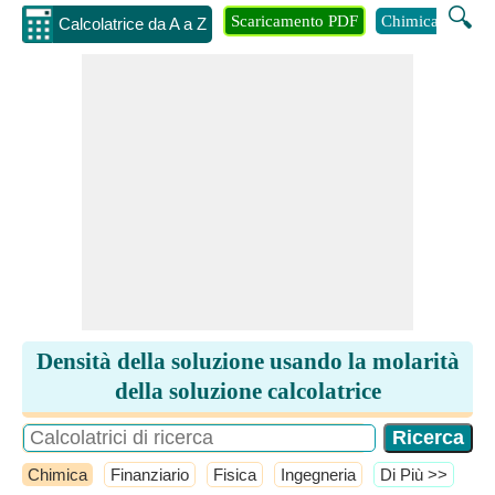
🔍
Scaricamento PDF
Chimica
Inge
Calcolatrice da A a Z
Densità della soluzione usando la molarità
della soluzione calcolatrice
Chimica
Finanziario
Fisica
Ingegneria
​Di Più >>