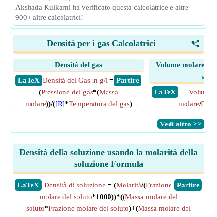
Akshada Kulkarni ha verificato questa calcolatrice e altre
900+ altre calcolatrici!
Densità per i gas Calcolatrici
<
Densità del gas
Volume molare di g
asso
​ LaTeX
Densità del Gas in g/l
=
​ Partire
(
Pressione del gas
*(
Massa
​ LaTeX
Volume
molare
))/(
[R]
*
Temperatura del gas
)
molare
/
Densi
​Vedi altro >>
Densità della soluzione usando la molarità della
soluzione Formula
​LaTeX
Densità di soluzione
= (
Molarità
/(
Frazione
​Partire
molare del soluto
*1000))*((
Massa molare del
soluto
*
Frazione molare del soluto
)+(
Massa molare del