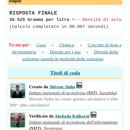
output
RISPOSTA FINALE
30.525 Grammo per litro
<--
Densità di soluzio
(Calcolo completato in 00.007 secondi)
Tu sei qui
-
Casa
»
Chimica
»
Concetto di mole e
stechiometria
»
Densità per i gas
»
Densità della
soluzione usando la molarità della soluzione
Titoli di coda
Creato da
Shivam Sinha
Istituto nazionale di tecnologia
(NIT)
,
Surathkal
Shivam Sinha ha creato questa calcolatrice e altre
300+ altre calcolatrici!
Verificato da
Akshada Kulkarni
Istituto nazionale di tecnologia dell'informazione
(NIIT)
,
Neemrana