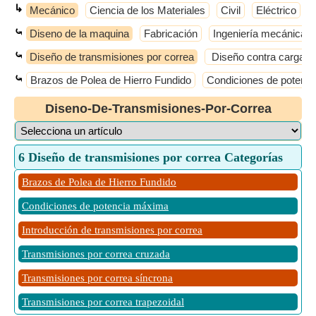
↳
Mecánico
Ciencia de los Materiales
Civil
Eléctrico
⤿
Diseno de la maquina
Fabricación
Ingeniería mecánica
⤿
Diseño de transmisiones por correa
Diseño contra carga fl
⤿
Brazos de Polea de Hierro Fundido
Condiciones de potenc
Diseno-De-Transmisiones-Por-Correa
6 Diseño de transmisiones por correa Categorías
Brazos de Polea de Hierro Fundido
Condiciones de potencia máxima
Introducción de transmisiones por correa
Transmisiones por correa cruzada
Transmisiones por correa síncrona
Transmisiones por correa trapezoidal