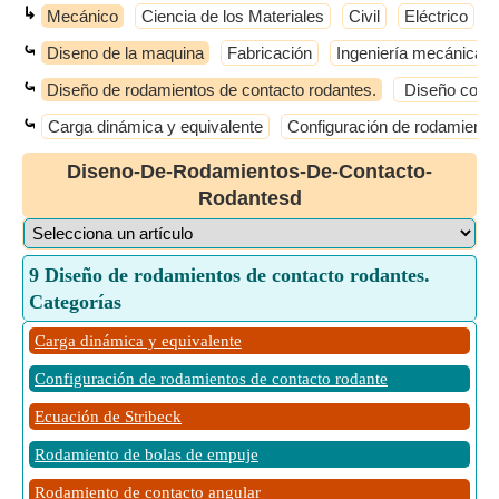
↳
Mecánico
Ciencia de los Materiales
Civil
Eléctrico
⤿
Diseno de la maquina
Fabricación
Ingeniería mecánica
⤿
Diseño de rodamientos de contacto rodantes.
Diseño contra
⤿
Carga dinámica y equivalente
Configuración de rodamiento
Diseno-De-Rodamientos-De-Contacto-
Rodantesd
9 Diseño de rodamientos de contacto rodantes.
Categorías
Carga dinámica y equivalente
Configuración de rodamientos de contacto rodante
Ecuación de Stribeck
Rodamiento de bolas de empuje
Rodamiento de contacto angular