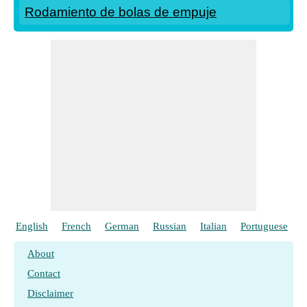
Rodamiento de bolas de empuje
English
French
German
Russian
Italian
Portuguese
P
About
Contact
Disclaimer