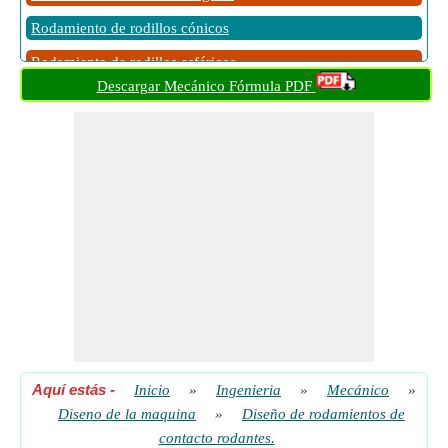
Rodamiento de rodillos cónicos
Rodamiento de rodillos esféricos
Descargar Mecánico Fórmula PDF
Rodamientos de bolas autoalineables
Vida nominal del rodamiento
Aquí estás
-
Inicio
»
Ingenieria
»
Mecánico
»
Diseno de la maquina
»
Diseño de rodamientos de
contacto rodantes.