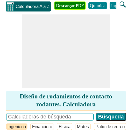
🔍
Descargar PDF
Química
Ingenieria
Calculadora A a Z
Diseño de rodamientos de contacto
rodantes. Calculadora
Ingenieria
Financiero
Física
Mates
Patio de recreo