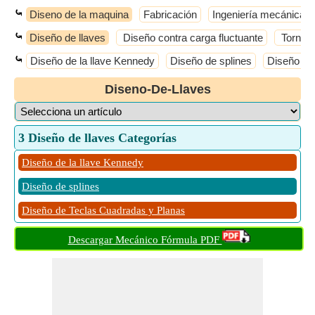
⤿
Diseno de la maquina
Fabricación
Ingeniería mecánica
⤿
Diseño de llaves
Diseño contra carga fluctuante
Tornillo
⤿
Diseño de la llave Kennedy
Diseño de splines
Diseño de
Diseno-De-Llaves
3 Diseño de llaves Categorías
Diseño de la llave Kennedy
Diseño de splines
Diseño de Teclas Cuadradas y Planas
Descargar Mecánico Fórmula PDF