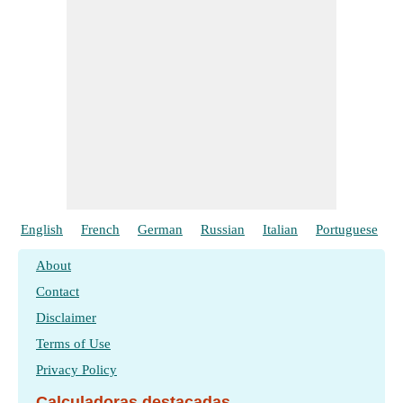
English
French
German
Russian
Italian
Portuguese
P
About
Contact
Disclaimer
Terms of Use
Privacy Policy
Calculadoras destacadas