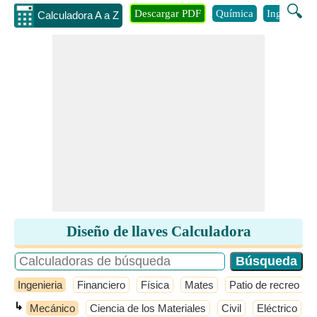
🔍
Descargar PDF
Química
Ingenieria
Calculadora A a Z
Diseño de llaves Calculadora
Ingenieria
Financiero
Física
Mates
Patio de recreo
↳
Mecánico
Ciencia de los Materiales
Civil
Eléctrico