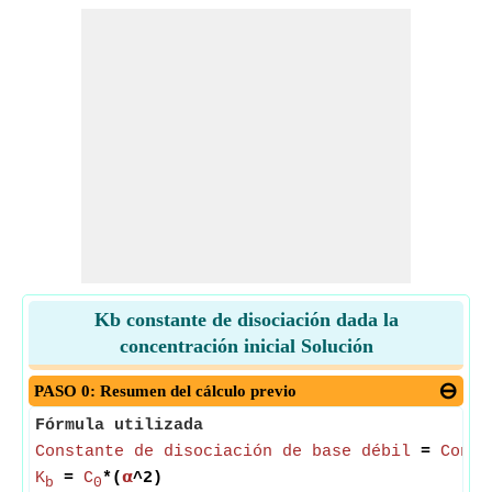
Kb constante de disociación dada la
concentración inicial Solución
PASO 0: Resumen del cálculo previo
Fórmula utilizada
Constante de disociación de base débil
=
Conce
K
=
C
*(
𝝰
^2)
b
0