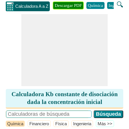
🔍
Descargar PDF
Química
Ingenieria
Calculadora A a Z
Calculadora Kb constante de disociación
dada la concentración inicial
Química
Financiero
Física
Ingenieria
​Más >>