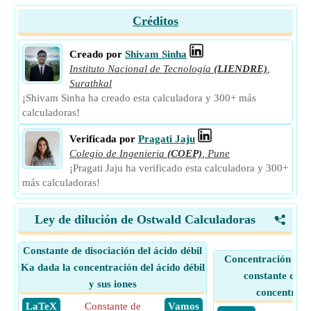
Créditos
Creado por
Shivam Sinha
Instituto Nacional de Tecnología
(LIENDRE)
,
Surathkal
¡Shivam Sinha ha creado esta calculadora y 300+ más
calculadoras!
Verificada por
Pragati Jaju
Colegio de Ingenieria
(COEP)
,
Pune
¡Pragati Jaju ha verificado esta calculadora y 300+
más calculadoras!
Ley de dilución de Ostwald Calculadoras
<
Constante de disociación del ácido débil
Concentración de á
Ka dada la concentración del ácido débil
constante de di
y sus iones
concentraci
​ LaTeX
Constante de
​ Vamos