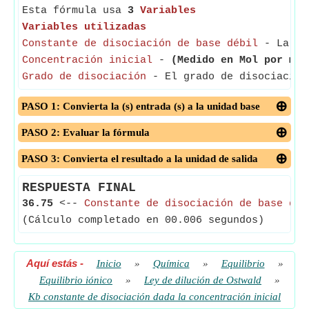
Esta fórmula usa
3
Variables
Variables utilizadas
Constante de disociación de base débil
- La con
Concentración inicial
-
(Medido en Mol por met
Grado de disociación
- El grado de disociación 
PASO 1: Convierta la (s) entrada (s) a la unidad base
PASO 2: Evaluar la fórmula
PASO 3: Convierta el resultado a la unidad de salida
RESPUESTA FINAL
36.75
<--
Constante de disociación de base déb
(Cálculo completado en 00.006 segundos)
Aquí estás
-
Inicio
»
Química
»
Equilibrio
»
Equilibrio iónico
»
Ley de dilución de Ostwald
»
Kb constante de disociación dada la concentración inicial