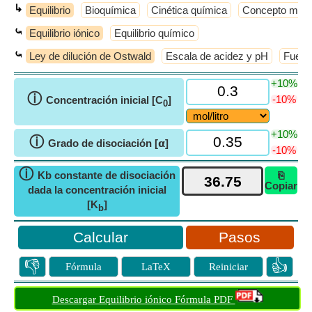
↳
Equilibrio
Bioquímica
Cinética química
Concepto molec
⤿
Equilibrio iónico
Equilibrio químico
⤿
Ley de dilución de Ostwald
Escala de acidez y pH
Fuerza
+10%
ⓘ
-10%
Concentración inicial [C
]
0
+10%
ⓘ
Grado de disociación [𝝰]
-10%
ⓘ
Kb constante de disociación
⎘
Copiar
dada la concentración inicial
[K
]
b
Pasos
👎
👍
Fórmula
LaTeX
Reiniciar
Descargar Equilibrio iónico Fórmula PDF