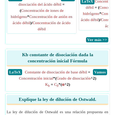
​ LaTeX
Concentraci
disociación del ácido débil
=
débil
= (
Concentra
(
Concentración de iones de
hidrógeno
*
Concent
hidrógeno
*
Concentración de anión en
ácido débil
)/
Constant
ácido débil
)/
Concentración de ácido
ácido 
débil
​Ver más >>
Kb constante de disociación dada la
concentración inicial Fórmula
​LaTeX
Constante de disociación de base débil
=
​Vamos
Concentración inicial
*(
Grado de disociación
^2)
K
=
C
*(
𝝰
^2)
b
0
Explique la ley de dilución de Ostwald.
La ley de dilución de Ostwald es una relación propuesta en