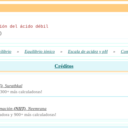
ión del ácido débil
)
ilibrio
»
Equilibrio iónico
»
Escala de acidez y pH
»
Con
Créditos
E)
,
Surathkal
 300+ más calculadoras!
rmación
(NIIT)
,
Neemrana
ladora y 900+ más calculadoras!