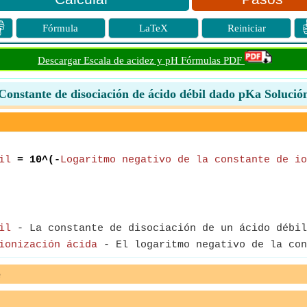

Fórmula
LaTeX
Reiniciar
Descargar Escala de acidez y pH Fórmulas PDF
Constante de disociación de ácido débil dado pKa Solució
il
= 10^(-
Logaritmo negativo de la constante de io
il
- La constante de disociación de un ácido débil
ionización ácida
- El logaritmo negativo de la con
e