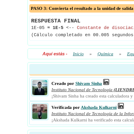
PASO 3: Convierta el resultado a la unidad de salida
RESPUESTA FINAL
1E-05
≈
1E-5
<--
Constante de disociac
(Cálculo completado en 00.005 segundos
Aquí estás
-
Inicio
»
Química
»
Equ
Creado por
Shivam Sinha
Instituto Nacional de Tecnología
(LIENDR
¡Shivam Sinha ha creado esta calculadora y
Verificada por
Akshada Kulkarni
Instituto Nacional de Tecnología de la Info
¡Akshada Kulkarni ha verificado esta calcu