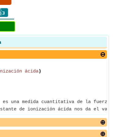
👍
n
nización ácida
)
 es una medida cuantitativa de la fuerza de un ác
stante de ionización ácida nos da el valor de la c