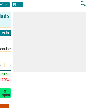
🔍
Mates
Física
 dado
tequiometría
​Más >>
sal
Ley de dilución de Ostwald
​Más >>
+10%
-10%
⎘
Copiar