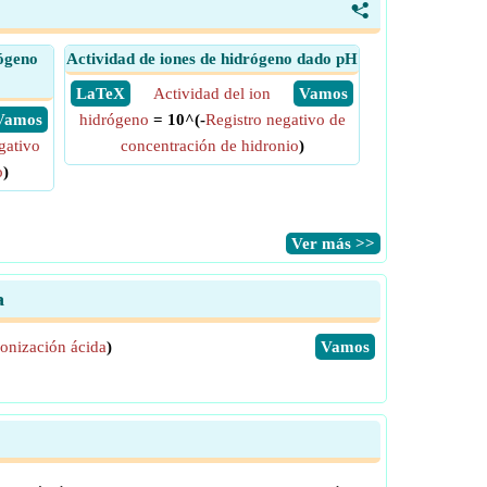
<
rógeno
Actividad de iones de hidrógeno dado pH
​ LaTeX
Actividad del ion
​ Vamos
​ Vamos
hidrógeno
= 10^(-
Registro negativo de
gativo
concentración de hidronio
)
o
)
​Ver más >>
a
ionización ácida
)
​Vamos