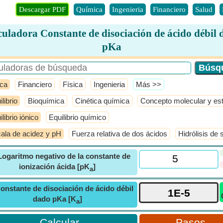
Descargar PDF
Química
Ingenieria
Financiero
Salud
uladora Constante de disociación de ácido débil
pKa
ca
Financiero
Física
Ingenieria
​Más >>
librio
Bioquímica
Cinética química
Concepto molecular y es
librio iónico
Equilibrio químico
ala de acidez y pH
Fuerza relativa de dos ácidos
Hidrólisis de 
Logaritmo negativo de la constante de
ionización ácida [pK
]
a
onstante de disociación de ácido débil
dado pKa [K
]
a
Pasos