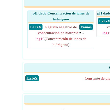
pH dado Concentración de iones de
pH dado
hidrógeno
​ LaTe
​ LaTeX
Registro negativo de
​ Vamos
c
concentración de hidronio
= -
log1
log10
(
Concentración de iones de
hidrógeno
)
​LaTeX
Constante de dis