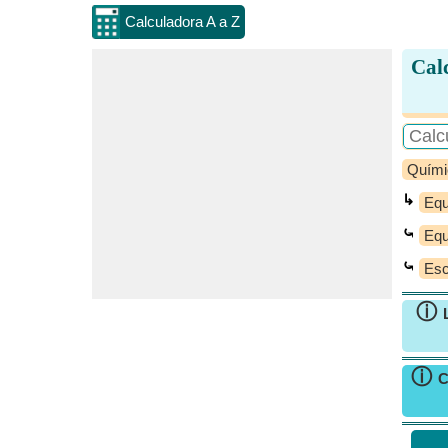
Calculadora A a Z
Calc
Quími
↳
Equi
⤿
Equi
⤿
Esc
ⓘ
ⓘ
C