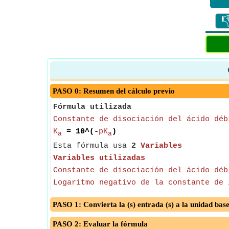

PASO 0: Resumen del cálculo previo
Fórmula utilizada
Constante de disociación del ácido déb
K
= 10^(-
pK
)
a
a
Esta fórmula usa
2
Variables
Variables utilizadas
Constante de disociación del ácido déb
Logaritmo negativo de la constante de 
PASO 1: Convierta la (s) entrada (s) a la unidad bas
PASO 2: Evaluar la fórmula