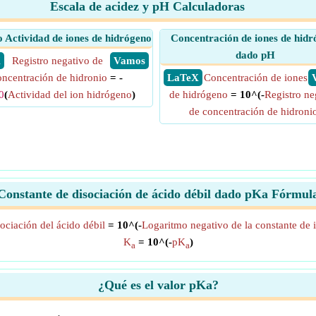
Escala de acidez y pH Calculadoras
 Actividad de iones de hidrógeno
Concentración de iones de hid
dado pH
X
Registro negativo de
​ Vamos
oncentración de hidronio
= -
​ LaTeX
Concentración de iones
0
(
Actividad del ion hidrógeno
)
de hidrógeno
= 10^(-
Registro ne
de concentración de hidroni
Constante de disociación de ácido débil dado pKa Fórmul
ociación del ácido débil
= 10^(-
Logaritmo negativo de la constante de 
K
= 10^(-
pK
)
a
a
¿Qué es el valor pKa?