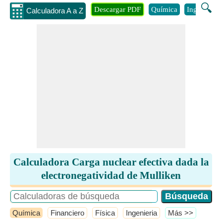
🔍
Descargar PDF
Química
Ingenieria
Calculadora A a Z
Calculadora Carga nuclear efectiva dada la
electronegatividad de Mulliken
Química
Financiero
Física
Ingenieria
​Más >>