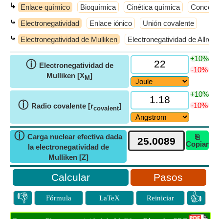
↳
Enlace químico
Bioquímica
Cinética química
Concepto
⤿
Electronegatividad
Enlace iónico
Unión covalente
⤿
Electronegatividad de Mulliken
Electronegatividad de Allre
+10%
ⓘ
Electronegatividad de
-10%
Mulliken [X
]
M
+10%
ⓘ
-10%
Radio covalente [r
]
covalent
ⓘ
Carga nuclear efectiva dada
⎘
Copiar
la electronegatividad de
Mulliken [Z]
Pasos
👎
👍
Fórmula
LaTeX
Reiniciar