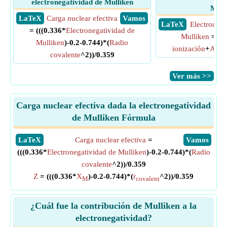
electronegatividad de Mulliken
Mull
​ LaTeX
Carga nuclear efectiva
​ Vamos
​ LaTeX
Electronega
= (((0.336*
Electronegatividad de
Mulliken
= 0.
Mulliken
)-0.2-0.744)*(
Radio
ionización
+
Afini
covalente
^2))/0.359
​Ver más >>
Carga nuclear efectiva dada la electronegatividad
de Mulliken Fórmula
​LaTeX
Carga nuclear efectiva
=
​Vamos
(((0.336*
Electronegatividad de Mulliken
)-0.2-0.744)*(
Radio
covalente
^2))/0.359
Z
= (((0.336*
X
)-0.2-0.744)*(
r
^2))/0.359
M
covalent
¿Cuál fue la contribución de Mulliken a la
electronegatividad?