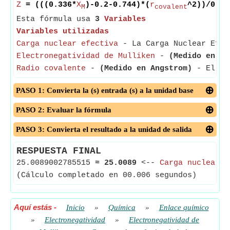
Z
= (((0.336*
X
)-0.2-0.744)*(
r
^2))/0.35
M
covalent
Esta fórmula usa
3
Variables
Variables utilizadas
Carga nuclear efectiva
- La Carga Nuclear Efect
Electronegatividad de Mulliken
-
(Medido en Jo
Radio covalente
-
(Medido en Angstrom)
- El Rad
PASO 1: Convierta la (s) entrada (s) a la unidad base
PASO 2: Evaluar la fórmula
PASO 3: Convierta el resultado a la unidad de salida
RESPUESTA FINAL
25.0089002785515
≈
25.0089
<--
Carga nuclear e
(Cálculo completado en 00.006 segundos)
Aquí estás
-
Inicio
»
Química
»
Enlace químico
»
Electronegatividad
»
Electronegatividad de