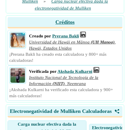
Mulliken
»
Carga nuclear efectiva dada la
electronegatividad de Mulliken
Créditos
Creado por
Prerana Bakli
Universidad de Hawái en Mānoa
(UH Manoa)
,
Hawái, Estados Unidos
¡Prerana Bakli ha creado esta calculadora y 800+ más
calculadoras!
Verificada por
Akshada Kulkarni
Instituto Nacional de Tecnología de la
Información
(NIIT)
,
Neemrana
¡Akshada Kulkarni ha verificado esta calculadora y 900+
más calculadoras!
Electronegatividad de Mulliken Calculadoras
<
Carga nuclear efectiva dada la
Electronegatividad 