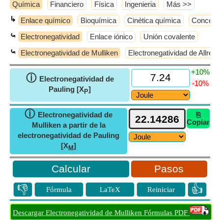
Química
Financiero
Física
Ingenieria
​Más >>
↳
Enlace químico
Bioquímica
Cinética química
Concepto
⤿
Electronegatividad
Enlace iónico
Unión covalente
⤿
Electronegatividad de Mulliken
Electronegatividad de Allre
+10%
ⓘ
Electronegatividad de
-10%
Pauling [X
]
P
ⓘ
Electronegatividad de
⎘
Copiar
Mulliken a partir de la
electronegatividad de Pauling
[X
]
M
Pasos
👎
👍
Fórmula
LaTeX
Reiniciar
Descargar Electronegatividad de Mulliken Fórmulas PDF