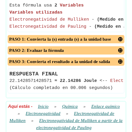
Esta fórmula usa
2
Variables
Variables utilizadas
Electronegatividad de Mulliken
-
(Medido en Jo
Electronegatividad de Pauling
-
(Medido en Jou
PASO 1: Convierta la (s) entrada (s) a la unidad base
PASO 2: Evaluar la fórmula
PASO 3: Convierta el resultado a la unidad de salida
RESPUESTA FINAL
22.1428571428571
≈
22.14286 Joule
<--
Electron
(Cálculo completado en 00.006 segundos)
Aquí estás
-
Inicio
»
Química
»
Enlace químico
»
Electronegatividad
»
Electronegatividad de
Mulliken
»
Electronegatividad de Mulliken a partir de la
electronegatividad de Pauling