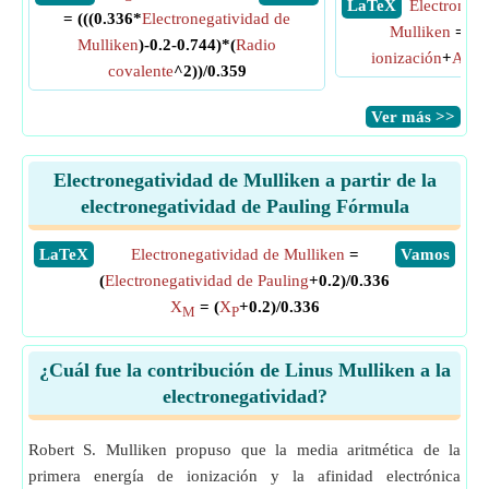
​ LaTeX
Electronega
= (((0.336*
Electronegatividad de
Mulliken
= 0.
Mulliken
)-0.2-0.744)*(
Radio
ionización
+
Afini
covalente
^2))/0.359
​Ver más >>
Electronegatividad de Mulliken a partir de la
electronegatividad de Pauling Fórmula
​LaTeX
Electronegatividad de Mulliken
=
​Vamos
(
Electronegatividad de Pauling
+0.2)/0.336
X
= (
X
+0.2)/0.336
M
P
¿Cuál fue la contribución de Linus Mulliken a la
electronegatividad?
Robert S. Mulliken propuso que la media aritmética de la
primera energía de ionización y la afinidad electrónica