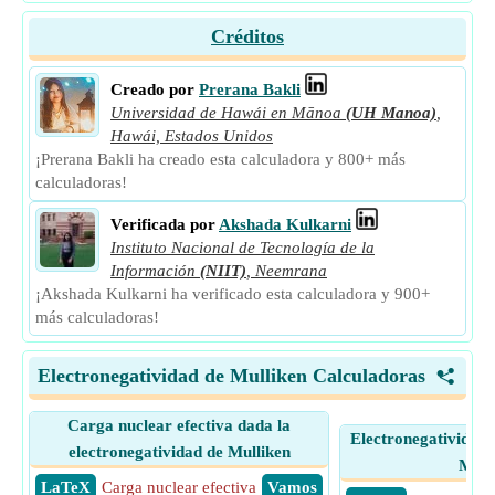
Créditos
Creado por
Prerana Bakli
Universidad de Hawái en Mānoa
(UH Manoa)
,
Hawái, Estados Unidos
¡Prerana Bakli ha creado esta calculadora y 800+ más
calculadoras!
Verificada por
Akshada Kulkarni
Instituto Nacional de Tecnología de la
Información
(NIIT)
,
Neemrana
¡Akshada Kulkarni ha verificado esta calculadora y 900+
más calculadoras!
Electronegatividad de Mulliken Calculadoras
<
Carga nuclear efectiva dada la
Electronegatividad 
electronegatividad de Mulliken
Mull
​ LaTeX
Carga nuclear efectiva
​ Vamos