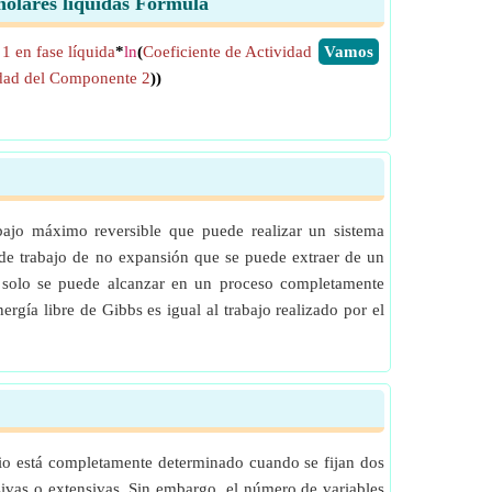
 molares líquidas Fórmula
1 en fase líquida
*
ln
(
Coeficiente de Actividad
​Vamos
idad del Componente 2
))
abajo máximo reversible que puede realizar un sistema
 de trabajo de no expansión que se puede extraer de un
o solo se puede alcanzar en un proceso completamente
ergía libre de Gibbs es igual al trabajo realizado por el
brio está completamente determinado cuando se fijan dos
nsivas o extensivas. Sin embargo, el número de variables