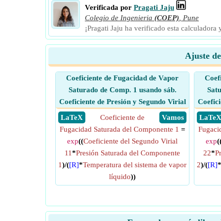
Verificada por
Pragati Jaju
Colegio de Ingenieria
(COEP)
,
Pune
¡Pragati Jaju ha verificado esta calculadora
Ajuste de
Coeficiente de Fugacidad de Vapor
Coef
Saturado de Comp. 1 usando sáb.
Satu
Coeficiente de Presión y Segundo Virial
Coefici
​ LaTeX
Coeficiente de
​ Vamos
​ LaTe
Fugacidad Saturada del Componente 1
=
Fugaci
exp
((
Coeficiente del Segundo Virial
exp
(
11
*
Presión Saturada del Componente
22
*
P
1
)/(
[R]
*
Temperatura del sistema de vapor
2
)/(
[R]
líquido
))