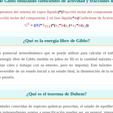
de Gibbs utilizando coeficientes de actividad y fracciones
eratura del sistema de vapor líquido
)*(
Fracción molar del componente 
acción molar del componente 2 en fase líquida
*
ln
(
Coeficiente de Activ
E
G
= (
[R]
*
T
)*(
x
*
ln
(
γ
)+
x
*
ln
(
γ
))
VLE
1
1
2
2
¿Qué es la energía libre de Gibbs?
 potencial termodinámico que se puede utilizar para calcular el tr
energía libre de Gibbs medida en julios en SI) es la cantidad máxima
iar calor y trabajar con su entorno, pero no importa). Este máxim
ersible de un estado inicial a un estado final, la disminución de la en
e presión.
¿Qué es el teorema de Duhem?
tidades conocidas de especies químicas prescritas, el estado de equili
s independientes sujetas a especificación pueden ser, en general, inte