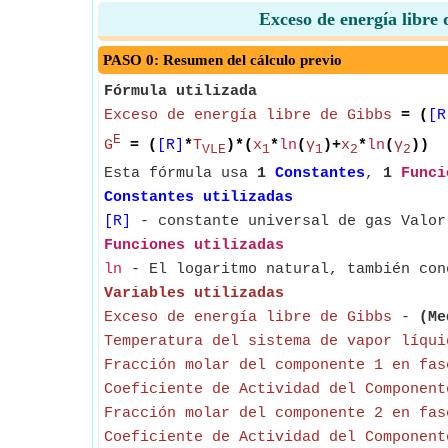
Exceso de energía libre 
PASO 0: Resumen del cálculo previo
Fórmula utilizada
Exceso de energía libre de Gibbs
= (
[R
E
G
= (
[R]
*
T
)*(
x
*
ln
(
γ
)+
x
*
ln
(
γ
))
VLE
1
1
2
2
Esta fórmula usa
1
Constantes
,
1
Funci
Constantes utilizadas
[R]
- constante universal de gas Valor
Funciones utilizadas
ln
- El logaritmo natural, también con
Variables utilizadas
Exceso de energía libre de Gibbs
-
(Me
Temperatura del sistema de vapor líqui
Fracción molar del componente 1 en fas
Coeficiente de Actividad del Component
Fracción molar del componente 2 en fas
Coeficiente de Actividad del Component