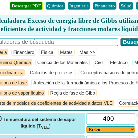
Descargar PDF
Química
Ingenieria
Financiero
Salud
culadora Exceso de energía libre de Gibbs utiliz
eficientes de actividad y fracciones molares líqui
eria
Financiero
Física
Mates
​Más >>
eniería Química
Ciencia de los Materiales
Civil
Eléctrico
​
modinámica
Cálculos de procesos
Conceptos básicos de petro
ilibrio de fase
Aplicación de la Termodinámica a los Procesos de F
ilibrio de vapor líquido
Regla de fase de Gibb
ste de modelos de coeficientes de actividad a datos VLE
Correlaci
ⓘ
Temperatura del sistema de vapor
líquido [T
]
VLE