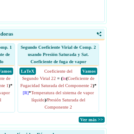
adoras
<
omp. 1
Segundo Coeficiente Virial de Comp. 2
te de
usando Presión Saturada y Sat.
do
Coeficiente de fuga de vapor
​ Vamos
​ LaTeX
Coeficiente del
​ Vamos
nte de
Segundo Virial 22
= (
ln
(
Coeficiente de
nte 1
)*
Fugacidad Saturada del Componente 2
)*
 vapor
[R]
*
Temperatura del sistema de vapor
l
líquido
)/
Presión Saturada del
Componente 2
​Ver más >>