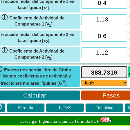
ⓘ
Fracción molar del componente 1 en
fase líquida [x
]
1
ⓘ
Coeficiente de Actividad del
Componente 1 [γ
]
1
ⓘ
Fracción molar del componente 2 en
fase líquida [x
]
2
ⓘ
Coeficiente de Actividad del
Componente 2 [γ
]
2
ⓘ
Exceso de energía libre de Gibbs
tilizando coeficientes de actividad y
E
fracciones molares líquidas [G
]
Pasos

Fórmula
LaTeX
Reiniciar
Descargar Ingeniería Química Fórmula PDF