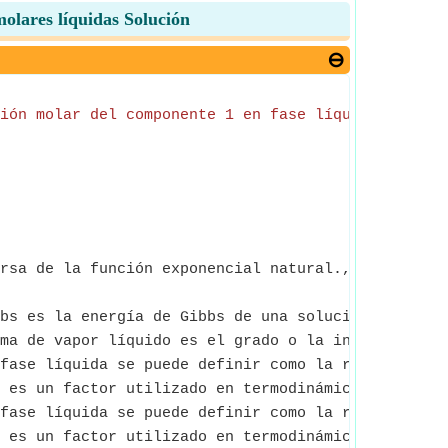
molares líquidas Solución
ión molar del componente 1 en fase líquida
*
ln
(
Coe
rsa de la función exponencial natural., ln(Number
bs es la energía de Gibbs de una solución en exces
ma de vapor líquido es el grado o la intensidad de
fase líquida se puede definir como la relación ent
 es un factor utilizado en termodinámica para dar 
fase líquida se puede definir como la relación ent
 es un factor utilizado en termodinámica para dar 