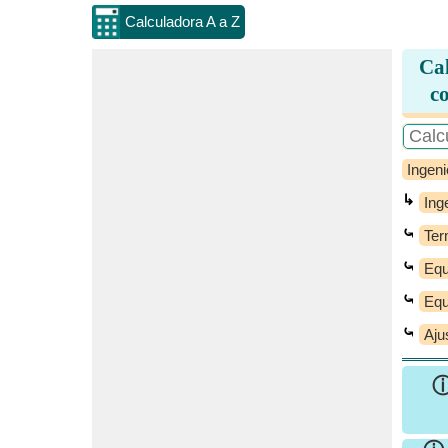
Calculadora A a Z
Cal
co
Ingeni
↳
Ing
⤿
Ter
⤿
Equ
⤿
Equ
⤿
Aju