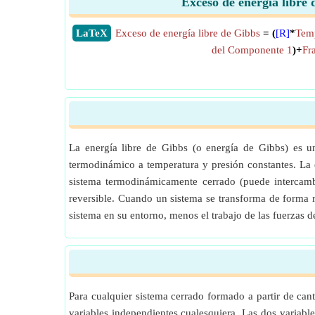
Exceso de energía libre 
​LaTeX
Exceso de energía libre de Gibbs
= (
[R]
*
Temp
del Componente 1
)+
Fr
La energía libre de Gibbs (o energía de Gibbs) es un
termodinámico a temperatura y presión constantes. La 
sistema termodinámicamente cerrado (puede intercamb
reversible. Cuando un sistema se transforma de forma rev
sistema en su entorno, menos el trabajo de las fuerzas d
Para cualquier sistema cerrado formado a partir de can
variables independientes cualesquiera. Las dos variable