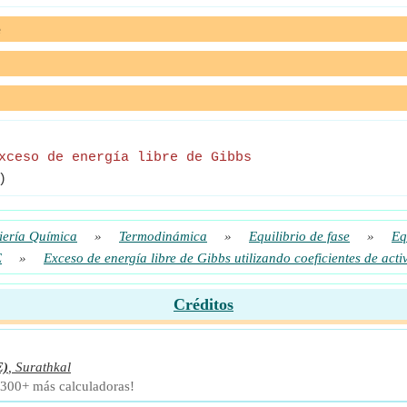
e
xceso de energía libre de Gibbs
)
iería Química
»
Termodinámica
»
Equilibrio de fase
»
Eq
E
»
Exceso de energía libre de Gibbs utilizando coeficientes de acti
Créditos
E)
,
Surathkal
 300+ más calculadoras!