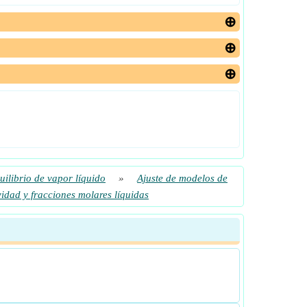
uilibrio de vapor líquido
»
Ajuste de modelos de
vidad y fracciones molares líquidas