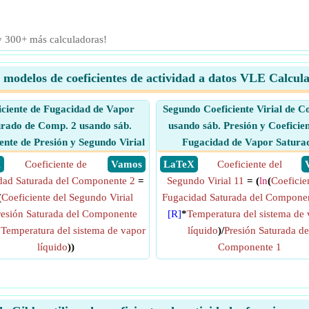
 y 300+ más calculadoras!
 modelos de coeficientes de actividad a datos VLE Calcul
iciente de Fugacidad de Vapor
Segundo Coeficiente Virial de C
rado de Comp. 2 usando sáb.
usando sáb. Presión y Coeficien
ente de Presión y Segundo Virial
Fugacidad de Vapor Satura
X
Coeficiente de
​ Vamos
​ LaTeX
Coeficiente del
dad Saturada del Componente 2
=
Segundo Virial 11
= (
ln
(
Coeficie
(
Coeficiente del Segundo Virial
Fugacidad Saturada del Compone
resión Saturada del Componente
[R]
*
Temperatura del sistema de
*
Temperatura del sistema de vapor
líquido
)/
Presión Saturada de
líquido
))
Componente 1