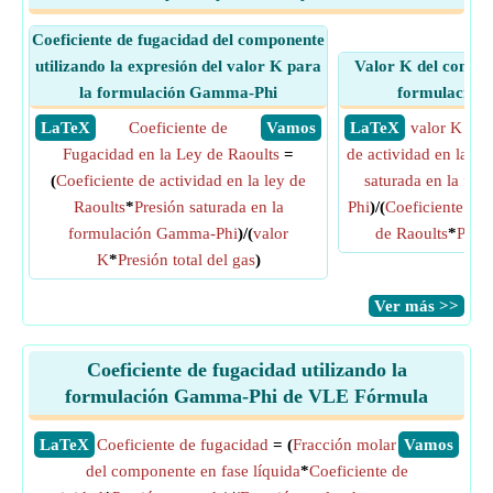
Coeficiente de fugacidad del componente
utilizando la expresión del valor K para
Valor K del compon
la formulación Gamma-Phi
formulación
​ LaTeX
Coeficiente de
​ Vamos
​ LaTeX
valor K
= (
Fugacidad en la Ley de Raoults
=
de actividad en la le
(
Coeficiente de actividad en la ley de
saturada en la fo
Raoults
*
Presión saturada en la
Phi
)/(
Coeficiente de 
formulación Gamma-Phi
)/(
valor
de Raoults
*
Presi
K
*
Presión total del gas
)
​Ver más >>
Coeficiente de fugacidad utilizando la
formulación Gamma-Phi de VLE Fórmula
​LaTeX
Coeficiente de fugacidad
= (
Fracción molar
​Vamos
del componente en fase líquida
*
Coeficiente de