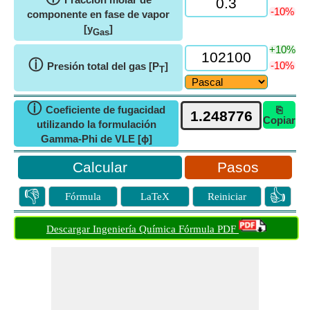
-10%
componente en fase de vapor
[y
]
Gas
+10%
ⓘ
-10%
Presión total del gas [P
]
T
ⓘ
Coeficiente de fugacidad
⎘
Copiar
utilizando la formulación
Gamma-Phi de VLE [ϕ]
Pasos
👎
👍
Fórmula
LaTeX
Reiniciar
Descargar Ingeniería Química Fórmula PDF