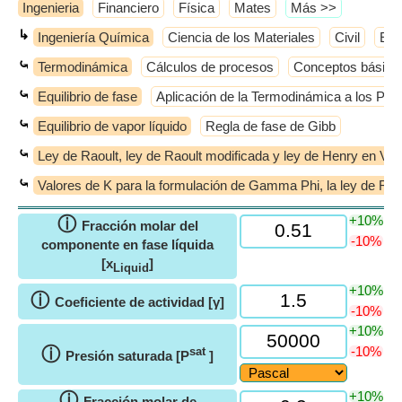
Ingenieria
Financiero
Física
Mates
​Más >>
↳
Ingeniería Química
Ciencia de los Materiales
Civil
Elé
⤿
Termodinámica
Cálculos de procesos
Conceptos básico
⤿
Equilibrio de fase
Aplicación de la Termodinámica a los Pro
⤿
Equilibrio de vapor líquido
Regla de fase de Gibb
⤿
Ley de Raoult, ley de Raoult modificada y ley de Henry en VL
⤿
Valores de K para la formulación de Gamma Phi, la ley de Raoul
+10%
ⓘ
Fracción molar del
-10%
componente en fase líquida
[x
]
Liquid
+10%
ⓘ
Coeficiente de actividad [γ]
-10%
+10%
ⓘ
-10%
sat
Presión saturada [P
]
+10%
ⓘ
Fracción molar de