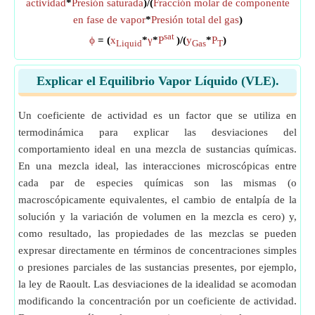
actividad
*
Presión saturada
)/(
Fracción molar de componente
en fase de vapor
*
Presión total del gas
)
sat
ϕ
= (
x
*
γ
*
P
)/(
y
*
P
)
Liquid
Gas
T
Explicar el Equilibrio Vapor Líquido (VLE).
Un coeficiente de actividad es un factor que se utiliza en
termodinámica para explicar las desviaciones del
comportamiento ideal en una mezcla de sustancias químicas.
En una mezcla ideal, las interacciones microscópicas entre
cada par de especies químicas son las mismas (o
macroscópicamente equivalentes, el cambio de entalpía de la
solución y la variación de volumen en la mezcla es cero) y,
como resultado, las propiedades de las mezclas se pueden
expresar directamente en términos de concentraciones simples
o presiones parciales de las sustancias presentes, por ejemplo,
la ley de Raoult. Las desviaciones de la idealidad se acomodan
modificando la concentración por un coeficiente de actividad.