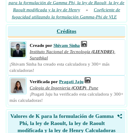
para la formulación de Gamma Phi, la ley de Raoult, la ley de
Raoult modificada y la ley de Henry
»
Coeficiente de
fugacidad utilizando la formulación Gamma-Phi de VLE
Créditos
Creado por
Shivam Sinha
Instituto Nacional de Tecnología
(LIENDRE)
,
Surathkal
¡Shivam Sinha ha creado esta calculadora y 300+ más
calculadoras!
Verificada por
Pragati Jaju
Colegio de Ingenieria
(COEP)
,
Pune
¡Pragati Jaju ha verificado esta calculadora y 300+
más calculadoras!
Valores de K para la formulación de Gamma
<
Phi, la ley de Raoult, la ley de Raoult
modificada y la ley de Henry Calculadoras