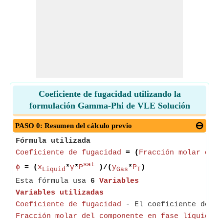
Coeficiente de fugacidad utilizando la
formulación Gamma-Phi de VLE Solución
PASO 0: Resumen del cálculo previo
Fórmula utilizada
Coeficiente de fugacidad
= (
Fracción molar del
sat
ϕ
= (
x
*
γ
*
P
)/(
y
*
P
)
Liquid
Gas
T
Esta fórmula usa
6
Variables
Variables utilizadas
Coeficiente de fugacidad
- El coeficiente de f
Fracción molar del componente en fase líquida
-