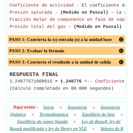
Coeficiente de actividad
- El coeficiente de ac
Presión saturada
-
(Medido en Pascal)
- La pres
Fracción molar de componente en fase de vapor
-
Presión total del gas
-
(Medido en Pascal)
- La
PASO 1: Convierta la (s) entrada (s) a la unidad base
PASO 2: Evaluar la fórmula
PASO 3: Convierta el resultado a la unidad de salida
RESPUESTA FINAL
1.24877571008815
≈
1.248776
<--
Coeficiente de
(Cálculo completado en 00.006 segundos)
Aquí estás
-
Inicio
»
Ingenieria
»
Ingeniería
Química
»
Termodinámica
»
Equilibrio de fase
»
Equilibrio de vapor líquido
»
Ley de Raoult, ley de
Raoult modificada y ley de Henry en VLE
»
Valores de K