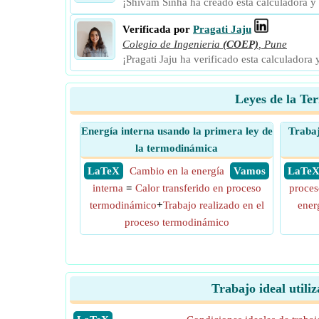
¡Shivam Sinha ha creado esta calculadora y
Verificada por
Pragati Jaju
Colegio de Ingenieria
(COEP)
,
Pune
¡Pragati Jaju ha verificado esta calculadora
Leyes de la Te
Energía interna usando la primera ley de
Trabaj
la termodinámica
​ LaTeX
Cambio en la energía
​ Vamos
​ LaTe
interna
=
Calor transferido en proceso
proces
termodinámico
+
Trabajo realizado en el
ener
proceso termodinámico
Trabajo ideal utili