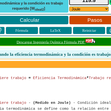
modinámica y la condición es trabajo
requerido [W
]
ideal2
Pasos

Fórmula
LaTeX
Reiniciar
Descargar Ingeniería Química Fórmula PDF
zando la eficiencia termodinámica y la condición es trabaj
iere trabajo
=
Eficiencia Termodinámica
*
Trabajo re
iere trabajo
-
(Medido en Joule)
- Condición ideal
a termodinámica se define como la relación entre 