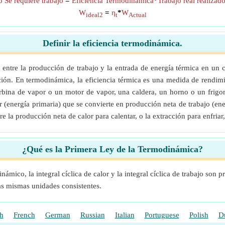
o Se requiere trabajo
=
Eficiencia Termodinámica
*
Trabajo real realiza
W
=
η
*
W
ideal2
t
Actual
Definir la eficiencia termodinámica.
 entre la producción de trabajo y la entrada de energía térmica en un c
ación. En termodinámica, la eficiencia térmica es una medida de rendim
bina de vapor o un motor de vapor, una caldera, un horno o un frigoríf
or (energía primaria) que se convierte en producción neta de trabajo (ene
re la producción neta de calor para calentar, o la extracción para enfriar
¿Qué es la Primera Ley de la Termodinámica?
mico, la integral cíclica de calor y la integral cíclica de trabajo son 
as mismas unidades consistentes.
h
French
German
Russian
Italian
Portuguese
Polish
D