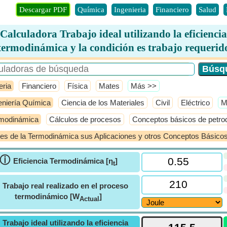
Descargar PDF
Química
Ingenieria
Financiero
Salud
Calculadora Trabajo ideal utilizando la eficiencia
termodinámica y la condición es trabajo requerid
eria
Financiero
Física
Mates
​Más >>
eniería Química
Ciencia de los Materiales
Civil
Eléctrico
​
modinámica
Cálculos de procesos
Conceptos básicos de petro
es de la Termodinámica sus Aplicaciones y otros Conceptos Básico
ⓘ
Eficiencia Termodinámica [η
]
t
ⓘ
Trabajo real realizado en el proceso
termodinámico [W
]
Actual
ⓘ
Trabajo ideal utilizando la eficiencia