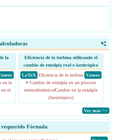
alculadoras
<
e la
Eficiencia de la turbina utilizando el
cambio de entalpía real e isentrópico
​ Vamos
​ LaTeX
Eficiencia de la turbina
​ Vamos
 en la
=
Cambio de entalpía en un proceso
 en el
termodinámico
/
Cambio en la entalpía
(Isentrópico)
​Ver más >>
jo requerido Fórmula