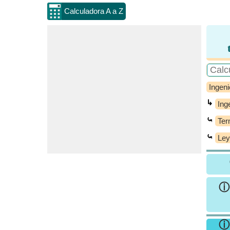
Calculadora A a Z
Ingeni
↳
Ing
⤿
Ter
⤿
Ley