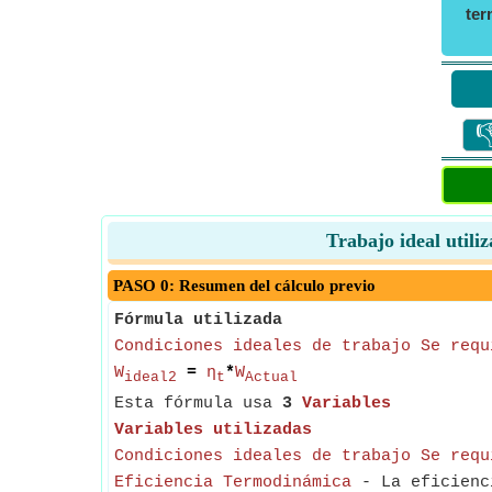
ter

Trabajo ideal utili
PASO 0: Resumen del cálculo previo
Fórmula utilizada
Condiciones ideales de trabajo Se requ
W
=
η
*
W
ideal2
t
Actual
Esta fórmula usa
3
Variables
Variables utilizadas
Condiciones ideales de trabajo Se requ
Eficiencia Termodinámica
- La eficienci