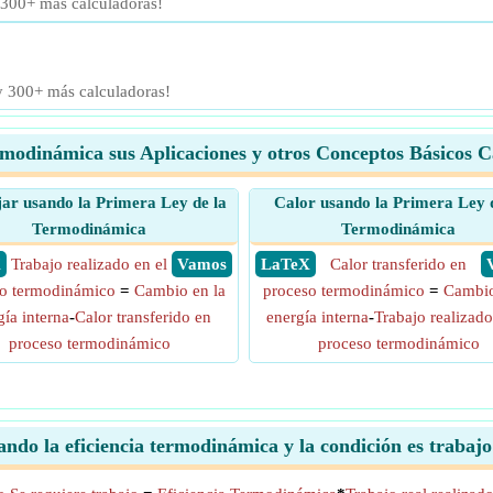
 300+ más calculadoras!
 y 300+ más calculadoras!
rmodinámica sus Aplicaciones y otros Conceptos Básicos C
ar usando la Primera Ley de la
Calor usando la Primera Ley d
Termodinámica
Termodinámica
X
Trabajo realizado en el
​ Vamos
​ LaTeX
Calor transferido en
o termodinámico
=
Cambio en la
proceso termodinámico
=
Cambio
gía interna
-
Calor transferido en
energía interna
-
Trabajo realizado
proceso termodinámico
proceso termodinámico
zando la eficiencia termodinámica y la condición es traba