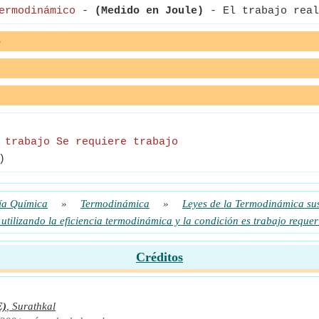
ermodinámico
-
(Medido en Joule)
- El trabajo real
e
 trabajo Se requiere trabajo
)
ía Química
»
Termodinámica
»
Leyes de la Termodinámica sus
 utilizando la eficiencia termodinámica y la condición es trabajo requer
Créditos
E)
,
Surathkal