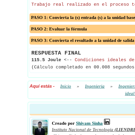
Trabajo real realizado en el proceso t
PASO 1: Convierta la (s) entrada (s) a la unidad bas
PASO 2: Evaluar la fórmula
PASO 3: Convierta el resultado a la unidad de salida
RESPUESTA FINAL
115.5 Joule
<--
Condiciones ideales de
(Cálculo completado en 00.008 segundos
Aquí estás
-
Inicio
»
Ingenieria
»
Ingenier
ideal
Creado por
Shivam Sinha
Instituto Nacional de Tecnología
(LIENDR