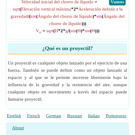
Velocidad inicial del chorro de líquido
=
​Vamos
sqrt
(
Elevación vertical máxima
*2*
Aceleración debida a la
gravedad
/(
sin
(
Ángulo del chorro de líquido
)*
sin
(
Ángulo del
chorro de líquido
)))
V
=
sqrt
(
H
*2*
g
/(
sin
(
Θ
)*
sin
(
Θ
)))
o
¿Qué es un proyectil?
Un proyectil es cualquier objeto lanzado por el ejercicio de una
fuerza. También se puede definir como un objeto lanzado al
espacio y al que se le permite moverse libremente bajo la
influencia de la gravedad y la resistencia del aire, aunque
cualquier objeto en movimiento a través del espacio puede
llamarse proyectil.
English
French
German
Russian
Italian
Portuguese
P
About