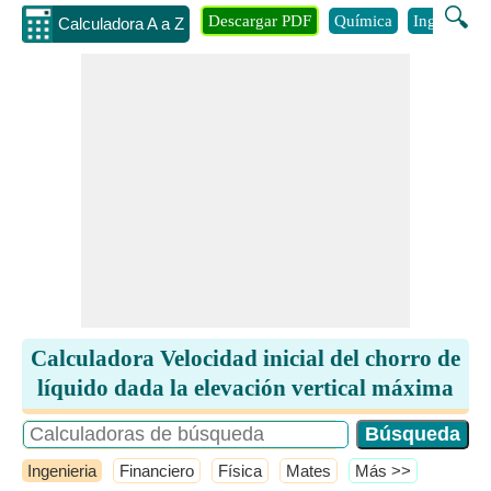
🔍
Descargar PDF
Química
Ingenieria
Calculadora A a Z
Calculadora Velocidad inicial del chorro de
líquido dada la elevación vertical máxima
Ingenieria
Financiero
Física
Mates
​Más >>