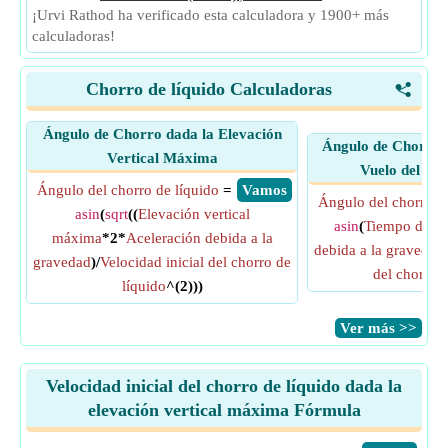
¡Urvi Rathod ha verificado esta calculadora y 1900+ más
calculadoras!
Chorro de líquido Calculadoras
<
Ángulo de Chorro dada la Elevación
Ángulo de Chorro 
Vertical Máxima
Vuelo del Ch
Ángulo del chorro de líquido
=
​ Vamos
Ángulo del chorro de
asin
(
sqrt
((
Elevación vertical
asin
(
Tiempo de vu
máxima
*2*
Aceleración debida a la
debida a la gravedad
gravedad
)/
Velocidad inicial del chorro de
del chorro d
líquido
^(2)))
​Ver más >>
Velocidad inicial del chorro de líquido dada la
elevación vertical máxima Fórmula