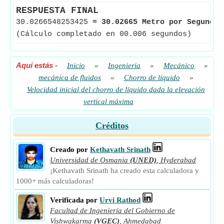
RESPUESTA FINAL
30.0266548253425
≈
30.02665 Metro por Segundo
(Cálculo completado en 00.006 segundos)
Aquí estás
-
Inicio
»
Ingenieria
»
Mecánico
»
mecánica de fluidos
»
Chorro de líquido
»
Velocidad inicial del chorro de líquido dada la elevación
vertical máxima
Créditos
Creado por
Kethavath Srinath
Universidad de Osmania
(UNED)
,
Hyderabad
¡Kethavath Srinath ha creado esta calculadora y
1000+ más calculadoras!
Verificada por
Urvi Rathod
Facultad de Ingeniería del Gobierno de
Vishwakarma
(VGEC)
,
Ahmedabad