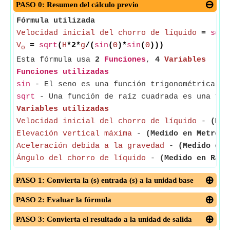
PASO 0: Resumen del cálculo previo
Fórmula utilizada
Velocidad inicial del chorro de líquido
=
sqrt
V
=
sqrt
(
H
*2*
g
/(
sin
(
Θ
)*
sin
(
Θ
)))
o
Esta fórmula usa
2
Funciones
,
4
Variables
Funciones utilizadas
sin
- El seno es una función trigonométrica qu
sqrt
- Una función de raíz cuadrada es una fun
Variables utilizadas
Velocidad inicial del chorro de líquido
-
(Med
Elevación vertical máxima
-
(Medido en Metro)
-
Aceleración debida a la gravedad
-
(Medido en 
Ángulo del chorro de líquido
-
(Medido en Radi
PASO 1: Convierta la (s) entrada (s) a la unidad base
PASO 2: Evaluar la fórmula
PASO 3: Convierta el resultado a la unidad de salida