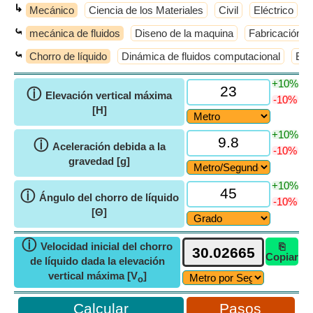
↳
Mecánico
Ciencia de los Materiales
Civil
Eléctrico
⤿
mecánica de fluidos
Diseno de la maquina
Fabricación
⤿
Chorro de líquido
Dinámica de fluidos computacional
Equ
+10%
ⓘ
Elevación vertical máxima
-10%
[H]
+10%
ⓘ
Aceleración debida a la
-10%
gravedad [g]
+10%
ⓘ
Ángulo del chorro de líquido
-10%
[Θ]
ⓘ
Velocidad inicial del chorro
⎘
Copiar
de líquido dada la elevación
vertical máxima [V
]
o
Pasos