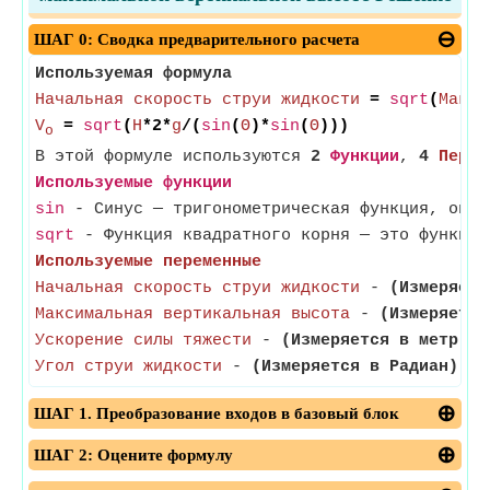
ШАГ 0: Сводка предварительного расчета
Используемая формула
Начальная скорость струи жидкости
=
sqrt
(
Макси
V
=
sqrt
(
H
*2*
g
/(
sin
(
Θ
)*
sin
(
Θ
)))
o
В этой формуле используются
2
Функции
,
4
Перем
Используемые функции
sin
- Синус — тригонометрическая функция, опис
sqrt
- Функция квадратного корня — это функция
Используемые переменные
Начальная скорость струи жидкости
-
(Измеряетс
Максимальная вертикальная высота
-
(Измеряется
Ускорение силы тяжести
-
(Измеряется в метр / 
Угол струи жидкости
-
(Измеряется в Радиан)
- У
ШАГ 1. Преобразование входов в базовый блок
ШАГ 2: Оцените формулу