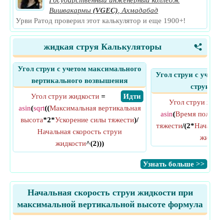
Государственный инженерный колледж
Вишвакармы
(VGEC)
,
Ахмадабад
Урви Ратод проверил этот калькулятор и еще 1900+!
жидкая струя Калькуляторы
<
Угол струи с учетом максимального
Угол струи с учет
вертикального возвышения
струи ж
Угол струи жидкости
=
​ Идти
Угол струи жид
asin
(
sqrt
((
Максимальная вертикальная
asin
(
Время полета
высота
*2*
Ускорение силы тяжести
)/
тяжести
/(2*
Начальн
Начальная скорость струи
жидко
жидкости
^(2)))
​Узнать больше >>
Начальная скорость струи жидкости при
максимальной вертикальной высоте формула