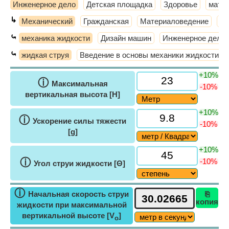
Инженерное дело
Детская площадка
Здоровье
мате
↳
Механический
Гражданская
Материаловедение
Те
⤿
механика жидкости
Дизайн машин
Инженерное дело
⤿
жидкая струя
Введение в основы механики жидкости
+10%
ⓘ
Максимальная
-10%
вертикальная высота [H]
+10%
ⓘ
Ускорение силы тяжести
-10%
[g]
+10%
ⓘ
-10%
Угол струи жидкости [Θ]
ⓘ
Начальная скорость струи
⎘
копия
жидкости при максимальной
вертикальной высоте [V
]
o