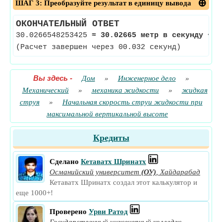
ШАГ 3: Преобразуйте результат в единицу вывода
ОКОНЧАТЕЛЬНЫЙ ОТВЕТ
30.0266548253425
≈
30.02665 метр в секунду
<-
(Расчет завершен через 00.032 секунд)
Вы здесь
-
Дом
»
Инженерное дело
»
Механический
»
механика жидкости
»
жидкая
струя
»
Начальная скорость струи жидкости при
максимальной вертикальной высоте
Кредиты
Сделано
Кетаватх Шринатх
Османийский университет
(ОУ)
,
Хайдарабад
Кетаватх Шринатх создал этот калькулятор и
еще 1000+!
Проверено
Урви Ратод