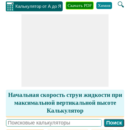
🔍
Скачать PDF
Химия
Инжене
Калькулятор от А до Я
Начальная скорость струи жидкости при
максимальной вертикальной высоте
Калькулятор