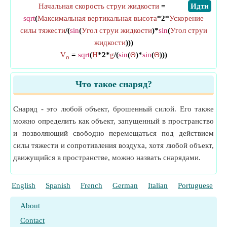
Начальная скорость струи жидкости
=
​Идти
sqrt
(
Максимальная вертикальная высота
*2*
Ускорение
силы тяжести
/(
sin
(
Угол струи жидкости
)*
sin
(
Угол струи
жидкости
)))
V
=
sqrt
(
H
*2*
g
/(
sin
(
Θ
)*
sin
(
Θ
)))
o
Что такое снаряд?
Снаряд - это любой объект, брошенный силой. Его также
можно определить как объект, запущенный в пространство
и позволяющий свободно перемещаться под действием
силы тяжести и сопротивления воздуха, хотя любой объект,
движущийся в пространстве, можно назвать снарядами.
English
Spanish
French
German
Italian
Portuguese
P
About
Contact