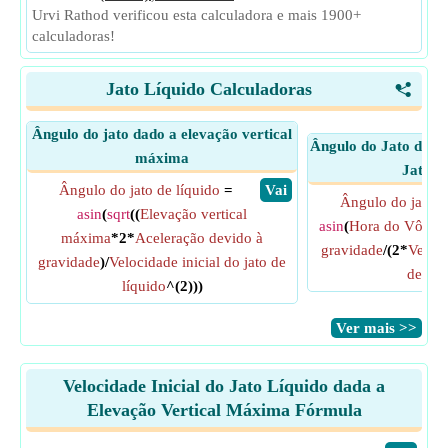
Urvi Rathod verificou esta calculadora e mais 1900+
calculadoras!
Jato Líquido Calculadoras
<
Ângulo do jato dado a elevação vertical
Ângulo do Jato dado
máxima
Jato L
Ângulo do jato de líquido
=
​ Vai
Ângulo do jato d
asin
(
sqrt
((
Elevação vertical
asin
(
Hora do Vôo
*
A
máxima
*2*
Aceleração devido à
gravidade
/(2*
Veloci
gravidade
)/
Velocidade inicial do jato de
de líq
líquido
^(2)))
​Ver mais >>
Velocidade Inicial do Jato Líquido dada a
Elevação Vertical Máxima Fórmula