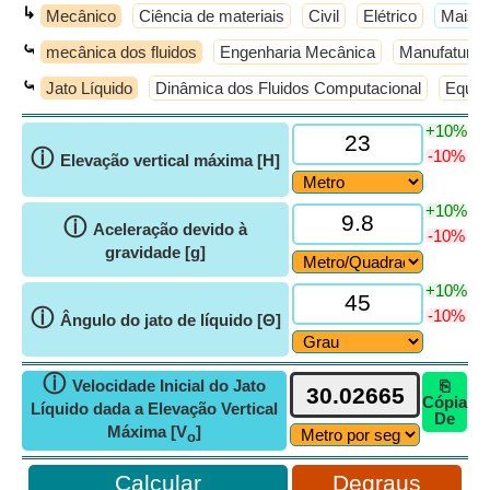
↳
Mecânico
Ciência de materiais
Civil
Elétrico
​Mais 
⤿
mecânica dos fluidos
Engenharia Mecânica
Manufatura
⤿
Jato Líquido
Dinâmica dos Fluidos Computacional
Equip
+10%
ⓘ
-10%
Elevação vertical máxima [H]
+10%
ⓘ
Aceleração devido à
-10%
gravidade [g]
+10%
ⓘ
-10%
Ângulo do jato de líquido [Θ]
ⓘ
Velocidade Inicial do Jato
⎘
Cópia
Líquido dada a Elevação Vertical
De
Máxima [V
]
o
Degraus