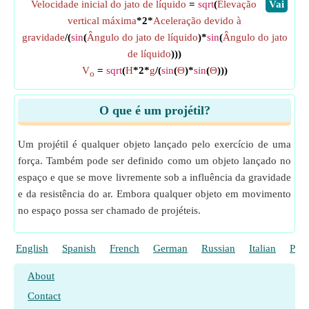
Velocidade inicial do jato de líquido
=
sqrt
(
Elevação
​Vai
vertical máxima
*2*
Aceleração devido à
gravidade
/(
sin
(
Ângulo do jato de líquido
)*
sin
(
Ângulo do jato
de líquido
)))
V
=
sqrt
(
H
*2*
g
/(
sin
(
Θ
)*
sin
(
Θ
)))
o
O que é um projétil?
Um projétil é qualquer objeto lançado pelo exercício de uma
força. Também pode ser definido como um objeto lançado no
espaço e que se move livremente sob a influência da gravidade
e da resistência do ar. Embora qualquer objeto em movimento
no espaço possa ser chamado de projéteis.
English
Spanish
French
German
Russian
Italian
Poli
About
Contact