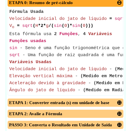
ETAPA 0: Resumo de pré-cálculo
Fórmula Usada
Velocidade inicial do jato de líquido
=
sqrt
(
E
V
=
sqrt
(
H
*2*
g
/(
sin
(
Θ
)*
sin
(
Θ
)))
o
Esta fórmula usa
2
Funções
,
4
Variáveis
Funções usadas
sin
- Seno é uma função trigonométrica que des
sqrt
- Uma função de raiz quadrada é uma funçã
Variáveis Usadas
Velocidade inicial do jato de líquido
-
(Medid
Elevação vertical máxima
-
(Medido em Metro)
- 
Aceleração devido à gravidade
-
(Medido em Met
Ângulo do jato de líquido
-
(Medido em Radiano
ETAPA 1: Converter entrada (s) em unidade de base
ETAPA 2: Avalie a Fórmula
PASSO 3: Converta o Resultado em Unidade de Saída