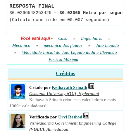
RESPOSTA FINAL
30.0266548253425
≈
30.02665 Metro por segundo
(Cálculo concluído em 00.007 segundos)
Você está aqui
-
Casa
»
Engenharia
»
Mecânico
»
mecânica dos fluidos
»
Jato Líquido
»
Velocidade Inicial do Jato Líquido dada a Elevação
Vertical Máxima
Créditos
Criado por
Kethavath Srinath
Osmania University
(OU)
,
Hyderabad
Kethavath Srinath criou esta calculadora e mais
1000+ calculadoras!
Verificado por
Urvi Rathod
Vishwakarma Government Engineering College
(VGEC)
,
Ahmedabad