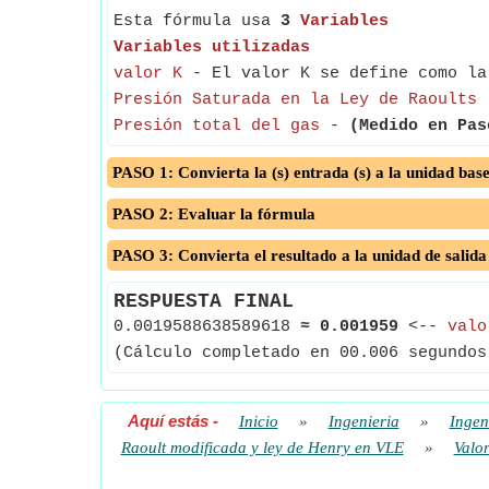
Esta fórmula usa
3
Variables
Variables utilizadas
valor K
- El valor K se define como la
Presión Saturada en la Ley de Raoults
Presión total del gas
-
(Medido en Pas
PASO 1: Convierta la (s) entrada (s) a la unidad bas
PASO 2: Evaluar la fórmula
PASO 3: Convierta el resultado a la unidad de salida
RESPUESTA FINAL
0.0019588638589618
≈
0.001959
<--
valo
(Cálculo completado en 00.006 segundos
Aquí estás
-
Inicio
»
Ingenieria
»
Ingen
Raoult modificada y ley de Henry en VLE
»
Valor