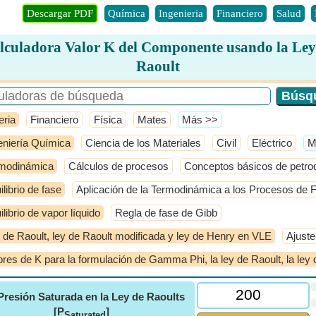
Descargar PDF
Química
Ingenieria
Financiero
Salud
lculadora Valor K del Componente usando la Ley
Raoult
eria
Financiero
Física
Mates
​Más >>
eniería Química
Ciencia de los Materiales
Civil
Eléctrico
​
modinámica
Cálculos de procesos
Conceptos básicos de petro
ilibrio de fase
Aplicación de la Termodinámica a los Procesos de F
ilibrio de vapor líquido
Regla de fase de Gibb
 de Raoult, ley de Raoult modificada y ley de Henry en VLE
Ajuste
ores de K para la formulación de Gamma Phi, la ley de Raoult, la ley 
Presión Saturada en la Ley de Raoults
[P
]
Saturated