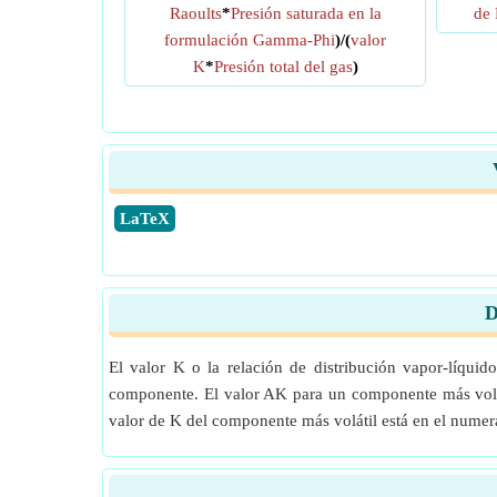
Raoults
*
Presión saturada en la
de 
formulación Gamma-Phi
)/(
valor
K
*
Presión total del gas
)
​LaTeX
D
El valor K o la relación de distribución vapor-líqui
componente. El valor AK para un componente más voláti
valor de K del componente más volátil está en el nume