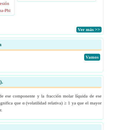
esión
ma-Phi
​Ver más >>
a
​Vamos
).
 de ese componente y la fracción molar líquida de ese
ifica que α (volatilidad relativa) ≥ 1 ya que el mayor
r.