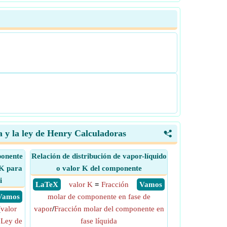
a y la ley de Henry Calculadoras
<
ponente
Relación de distribución de vapor-líquido
 K para
o valor K del componente
i
​ LaTeX
valor K
=
Fracción
​ Vamos
​ Vamos
molar de componente en fase de
(
valor
vapor
/
Fracción molar del componente en
 Ley de
fase líquida