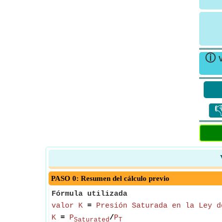
ⓘ

PASO 0: Resumen del cálculo previo
Fórmula utilizada
valor K
=
Presión Saturada en la Ley d
K
=
P
/
P
Saturated
T