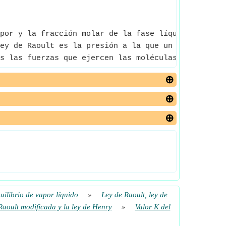
por y la fracción molar de la fase líquida.
ey de Raoult es la presión a la que un líquido dad
s las fuerzas que ejercen las moléculas del gas so
uilibrio de vapor líquido
»
Ley de Raoult, ley de
Raoult modificada y la ley de Henry
»
Valor K del