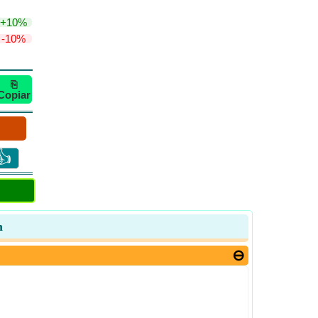
+10%
-10%
⎘
Copiar
👍
n