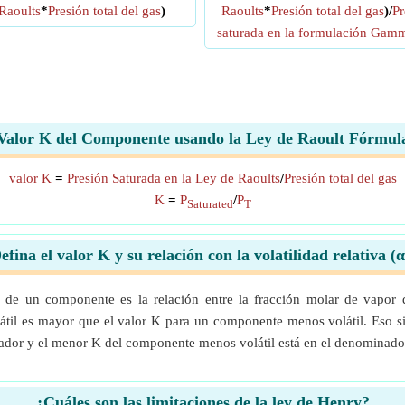
Raoults
*
Presión total del gas
)
Raoults
*
Presión total del gas
)/
Pr
saturada en la formulación Gam
Valor K del Componente usando la Ley de Raoult Fórmul
valor K
=
Presión Saturada en la Ley de Raoults
/
Presión total del gas
K
=
P
/
P
Saturated
T
efina el valor K y su relación con la volatilidad relativa (α
do de un componente es la relación entre la fracción molar de vapor
l es mayor que el valor K para un componente menos volátil. Eso sign
rador y el menor K del componente menos volátil está en el denominado
¿Cuáles son las limitaciones de la ley de Henry?