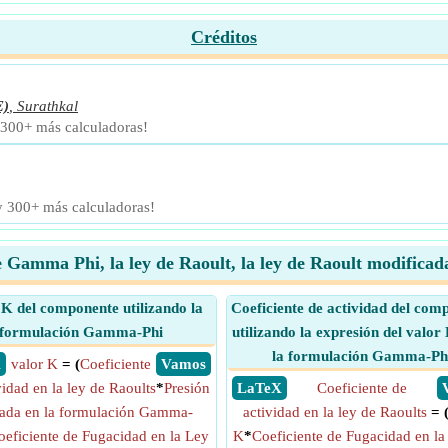
Créditos
E)
,
Surathkal
 300+ más calculadoras!
 y 300+ más calculadoras!
 Gamma Phi, la ley de Raoult, la ley de Raoult modificad
K del componente utilizando la
Coeficiente de actividad del com
formulación Gamma-Phi
utilizando la expresión del valor
la formulación Gamma-Ph
X
valor K
= (
Coeficiente
​ Vamos
vidad en la ley de Raoults
*
Presión
​ LaTeX
Coeficiente de
rada en la formulación Gamma-
actividad en la ley de Raoults
= 
oeficiente de Fugacidad en la Ley
K
*
Coeficiente de Fugacidad en la