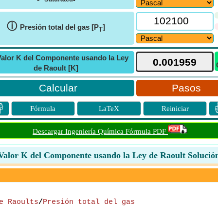
ⓘ
Presión total del gas [P
]
T
Valor K del Componente usando la Ley
de Raoult [K]
Pasos

Fórmula
LaTeX
Reiniciar
Descargar Ingeniería Química Fórmula PDF
Valor K del Componente usando la Ley de Raoult Solució
e Raoults
/
Presión total del gas