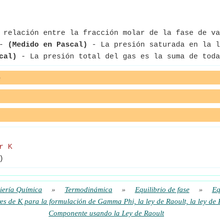
 relación entre la fracción molar de la fase de va
-
(Medido en Pascal)
- La presión saturada en la l
cal)
- La presión total del gas es la suma de toda
e
r K
)
iería Química
»
Termodinámica
»
Equilibrio de fase
»
Eq
es de K para la formulación de Gamma Phi, la ley de Raoult, la ley de 
Componente usando la Ley de Raoult