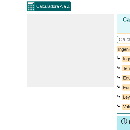
Calculadora A a Z
Ca
Ingeni
↳
Ing
⤿
Ter
⤿
Equ
⤿
Equ
⤿
Ley
⤿
Val
ⓘ