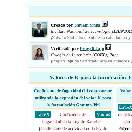
Creado por
Shivam Sinha
Instituto Nacional de Tecnología
(LIENDR
¡Shivam Sinha ha creado esta calculadora y
Verificada por
Pragati Jaju
Colegio de Ingenieria
(COEP)
,
Pune
¡Pragati Jaju ha verificado esta calculadora
Valores de K para la formulación de
Coeficiente de fugacidad del componente
Valor 
utilizando la expresión del valor K para
la formulación Gamma-Phi
​ LaTe
​ LaTeX
Coeficiente de
​ Vamos
de acti
Fugacidad en la Ley de Raoults
=
satu
(
Coeficiente de actividad en la ley de
Phi
)/(
C