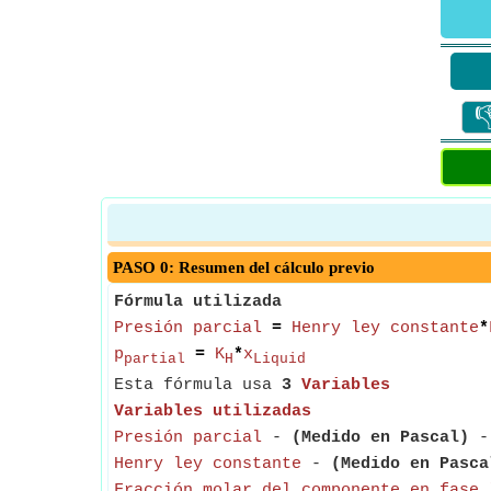

PASO 0: Resumen del cálculo previo
Fórmula utilizada
Presión parcial
=
Henry ley constante
*
p
=
K
*
x
partial
H
Liquid
Esta fórmula usa
3
Variables
Variables utilizadas
Presión parcial
-
(Medido en Pascal)
- 
Henry ley constante
-
(Medido en Pasca
Fracción molar del componente en fase 