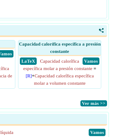
<
Capacidad calorífica específica a presión
constante
​ Vamos
​ LaTeX
Capacidad calorífica
​ Vamos
ífica
específica molar a presión constante
=
ncia de
[R]
+
Capacidad calorífica específica
molar a volumen constante
​Ver más >>
líquida
​Vamos