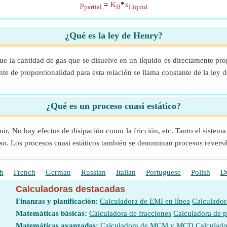
p
=
K
*
x
partial
H
Liquid
¿Qué es la ley de Henry?
e la cantidad de gas que se disuelve en un líquido es directamente prop
te de proporcionalidad para esta relación se llama constante de la ley 
¿Qué es un proceso cuasi estático?
nir. No hay efectos de disipación como la fricción, etc. Tanto el sistema
so. Los procesos cuasi estáticos también se denominan procesos reversi
h
French
German
Russian
Italian
Portuguese
Polish
D
Calculadoras destacadas
Finanzas y planificación:
Calculadora de EMI en línea
Calculador
Matemáticas básicas:
Calculadora de fracciones
Calculadora de 
Matemáticas avanzadas:
Calculadora de MCM y MCD
Calculado