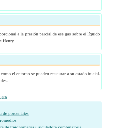
orcional a la presión parcial de ese gas sobre el líquido
de Henry.
 como el entorno se pueden restaurar a su estado inicial.
bles.
utch
a de porcentajes
promedios
ra de trigonometría
Calculadora combinatoria