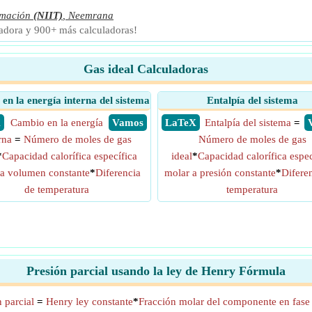
rmación
(NIIT)
,
Neemrana
ladora y 900+ más calculadoras!
Gas ideal Calculadoras
en la energía interna del sistema
Entalpía del sistema
X
Cambio en la energía
​ Vamos
​ LaTeX
Entalpía del sistema
=
rna
=
Número de moles de gas
Número de moles de gas
*
Capacidad calorífica específica
ideal
*
Capacidad calorífica espec
 a volumen constante
*
Diferencia
molar a presión constante
*
Difere
de temperatura
temperatura
Presión parcial usando la ley de Henry Fórmula
 parcial
=
Henry ley constante
*
Fracción molar del componente en fase 