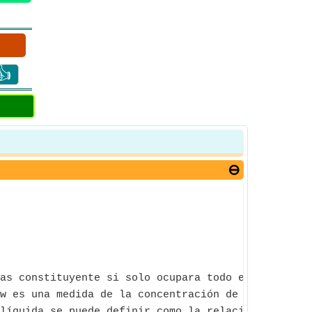
👍
as constituyente si solo ocupara todo el volumen d
w es una medida de la concentración de una sustanc
líquida se puede definir como la relación entre el