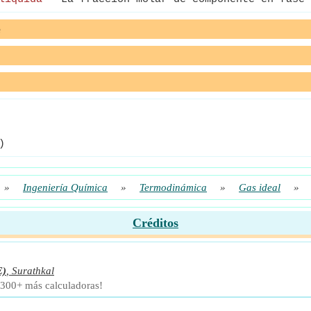
e
)
»
Ingeniería Química
»
Termodinámica
»
Gas ideal
»
Créditos
E)
,
Surathkal
 300+ más calculadoras!