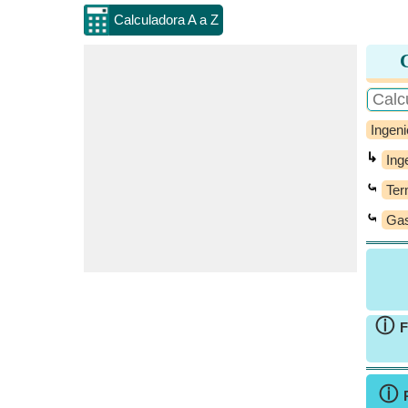
Calculadora A a Z
C
Ingeni
↳
Ing
⤿
Ter
⤿
Gas
ⓘ
F
ⓘ