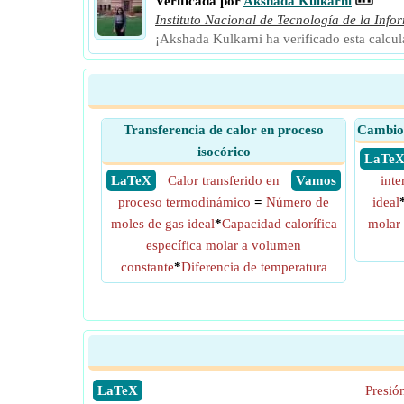
Verificada por
Akshada Kulkarni
Instituto Nacional de Tecnología de la Info
¡Akshada Kulkarni ha verificado esta calcu
Transferencia de calor en proceso
Cambio 
isocórico
​ LaTe
​ LaTeX
Calor transferido en
​ Vamos
inte
proceso termodinámico
=
Número de
ideal
moles de gas ideal
*
Capacidad calorífica
molar
específica molar a volumen
constante
*
Diferencia de temperatura
​LaTeX
Presión