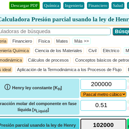
Descargar PDF
Química
Ingenieria
Financiero
Salud
alculadora Presión parcial usando la ley de Hen
eria
Financiero
Física
Mates
​Más >>
eniería Química
Ciencia de los Materiales
Civil
Eléctrico
​
modinámica
Cálculos de procesos
Conceptos básicos de petro
 ideal
Aplicación de la Termodinámica a los Procesos de Flujo
ⓘ
Henry ley constante [K
]
H
racción molar del componente en fase
líquida [x
]
Liquid
Presión parcial usando la ley de Henry