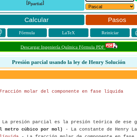
[p
]
partial
Pasos

Fórmula
LaTeX
Reiniciar
Descargar Ingeniería Química Fórmula PDF
Presión parcial usando la ley de Henry Solución
Fracción molar del componente en fase líquida
La presión parcial es la presión teórica de ese g
l metro cúbico por mol)
- La constante de Henry La
líquida
- La fracción molar de componente en fase 