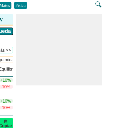
🔍
Mates
Física
ry
Más >>
química
Control y Dinámica de Procesos
​Más >>
Equilibrio de fase
Leyes de la Termodinámica sus Aplicaciones y 
+10%
-10%
+10%
-10%
⎘
Copiar