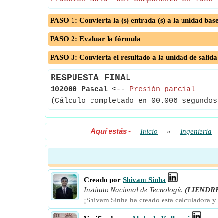
PASO 1: Convierta la (s) entrada (s) a la unidad bas
PASO 2: Evaluar la fórmula
PASO 3: Convierta el resultado a la unidad de salida
RESPUESTA FINAL
102000 Pascal
<--
Presión parcial
(Cálculo completado en 00.006 segundos
Aquí estás
-
Inicio
»
Ingenieria
Creado por
Shivam Sinha
Instituto Nacional de Tecnología
(LIENDR
¡Shivam Sinha ha creado esta calculadora y