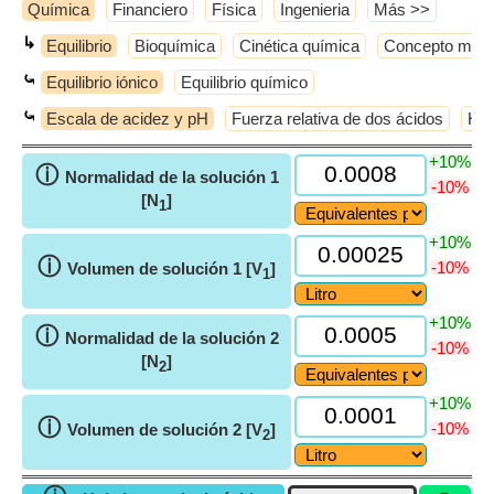
Química
Financiero
Física
Ingenieria
​Más >>
↳
Equilibrio
Bioquímica
Cinética química
Concepto molec
⤿
Equilibrio iónico
Equilibrio químico
⤿
Escala de acidez y pH
Fuerza relativa de dos ácidos
Hid
+10%
ⓘ
Normalidad de la solución 1
-10%
[N
]
1
+10%
ⓘ
-10%
Volumen de solución 1 [V
]
1
+10%
ⓘ
Normalidad de la solución 2
-10%
[N
]
2
+10%
ⓘ
-10%
Volumen de solución 2 [V
]
2