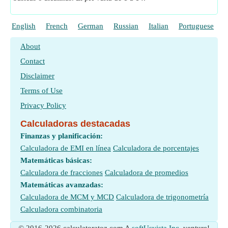
English
French
German
Russian
Italian
Portuguese
P
About
Contact
Disclaimer
Terms of Use
Privacy Policy
Calculadoras destacadas
Finanzas y planificación:
Calculadora de EMI en línea
Calculadora de porcentajes
Matemáticas básicas:
Calculadora de fracciones
Calculadora de promedios
Matemáticas avanzadas:
Calculadora de MCM y MCD
Calculadora de trigonometría
Calculadora combinatoria