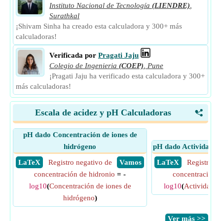
Instituto Nacional de Tecnología
(LIENDRE)
,
Surathkal
¡Shivam Sinha ha creado esta calculadora y 300+ más
calculadoras!
Verificada por
Pragati Jaju
Colegio de Ingenieria
(COEP)
,
Pune
¡Pragati Jaju ha verificado esta calculadora y 300+
más calculadoras!
Escala de acidez y pH Calculadoras
<
pH dado Concentración de iones de
hidrógeno
pH dado Actividad de
​ LaTeX
Registro negativo de
​ Vamos
​ LaTeX
Registro n
concentración de hidronio
= -
concentración 
log10
(
Concentración de iones de
log10
(
Actividad d
hidrógeno
)
​Ver más >>