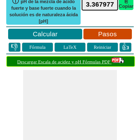
ⓘ
pH de la mezcla de ácido
⎘
Copiar
fuerte y base fuerte cuando la
solución es de naturaleza ácida
[pH]
Pasos
👎
👍
Fórmula
LaTeX
Reiniciar
Descargar Escala de acidez y pH Fórmulas PDF