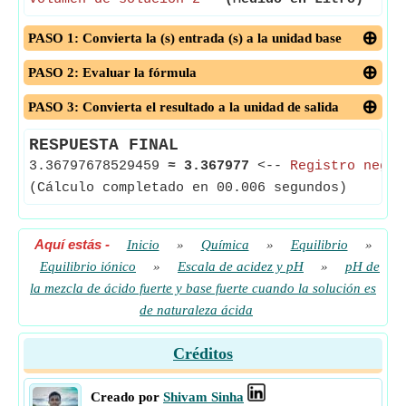
PASO 1: Convierta la (s) entrada (s) a la unidad base
PASO 2: Evaluar la fórmula
PASO 3: Convierta el resultado a la unidad de salida
RESPUESTA FINAL
3.36797678529459
≈
3.367977
<--
Registro negat
(Cálculo completado en 00.006 segundos)
Aquí estás
-
Inicio
»
Química
»
Equilibrio
»
Equilibrio iónico
»
Escala de acidez y pH
»
pH de
la mezcla de ácido fuerte y base fuerte cuando la solución es
de naturaleza ácida
Créditos
Creado por
Shivam Sinha