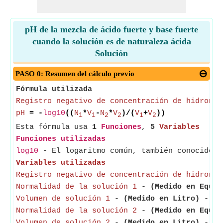
pH de la mezcla de ácido fuerte y base fuerte
cuando la solución es de naturaleza ácida
Solución
PASO 0: Resumen del cálculo previo
Fórmula utilizada
Registro negativo de concentración de hidronio
pH
= -
log10
((
N
*
V
-
N
*
V
)/(
V
+
V
))
1
1
2
2
1
2
Esta fórmula usa
1
Funciones
,
5
Variables
Funciones utilizadas
log10
- El logaritmo común, también conocido c
Variables utilizadas
Registro negativo de concentración de hidronio
Normalidad de la solución 1
-
(Medido en Equiv
Volumen de solución 1
-
(Medido en Litro)
- El 
Normalidad de la solución 2
-
(Medido en Equiv
Volumen de solución 2
-
(Medido en Litro)
- El 