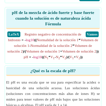
pH de la mezcla de ácido fuerte y base fuerte
cuando la solución es de naturaleza ácida
Fórmula
​LaTeX
Registro negativo de concentración de
​Vamos
hidronio
= -
log10
((
Normalidad de la solución 1
*
Volumen de
solución 1
-
Normalidad de la solución 2
*
Volumen de
solución 2
)/(
Volumen de solución 1
+
Volumen de solución 2
))
pH
= -
log10
((
N
*
V
-
N
*
V
)/(
V
+
V
))
1
1
2
2
1
2
¿Qué es la escala de pH?
El pH es una escala que se usa para especificar la acidez o
basicidad de una solución acuosa. Las soluciones ácidas
(soluciones con concentraciones más altas de iones H) se
miden para tener valores de pH más bajos que las soluciones
básicas o alcalinas. El pH varía de 1 a 14.