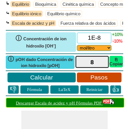
↳
Equilibrio
Bioquímica
Cinética química
Concepto molec
⤿
Equilibrio iónico
Equilibrio químico
⤿
Escala de acidez y pH
Fuerza relativa de dos ácidos
Hid
+10%
ⓘ
Concentración de ion
-10%
-
hidroxilo [OH
]
ⓘ
pOH dado Concentración de
⎘
Copiar
ion hidroxilo [pOH]
Pasos
👎
👍
Fórmula
LaTeX
Reiniciar
Descargar Escala de acidez y pH Fórmulas PDF