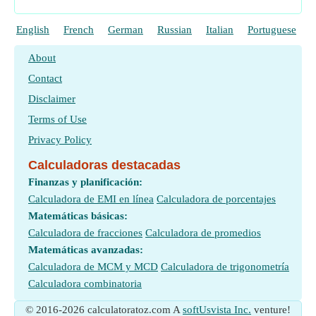
English
French
German
Russian
Italian
Portuguese
P
About
Contact
Disclaimer
Terms of Use
Privacy Policy
Calculadoras destacadas
Finanzas y planificación:
Calculadora de EMI en línea
Calculadora de porcentajes
Matemáticas básicas:
Calculadora de fracciones
Calculadora de promedios
Matemáticas avanzadas:
Calculadora de MCM y MCD
Calculadora de trigonometría
Calculadora combinatoria
© 2016-2026 calculatoratoz.com A
softUsvista Inc.
venture!