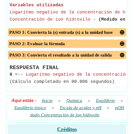
Variables utilizadas
Logaritmo negativo de la concentración de hidr
Concentración de ion hidroxilo
-
(Medido en mo
PASO 1: Convierta la (s) entrada (s) a la unidad base
PASO 2: Evaluar la fórmula
PASO 3: Convierta el resultado a la unidad de salida
RESPUESTA FINAL
8
<--
Logaritmo negativo de la concentración d
(Cálculo completado en 00.006 segundos)
Aquí estás
-
Inicio
»
Química
»
Equilibrio
»
Equilibrio iónico
»
Escala de acidez y pH
»
pOH
dado Concentración de ion hidroxilo
Créditos