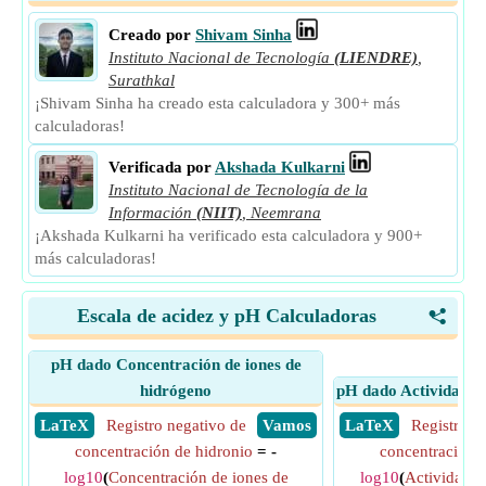
Creado por
Shivam Sinha
Instituto Nacional de Tecnología
(LIENDRE)
,
Surathkal
¡Shivam Sinha ha creado esta calculadora y 300+ más
calculadoras!
Verificada por
Akshada Kulkarni
Instituto Nacional de Tecnología de la
Información
(NIIT)
,
Neemrana
¡Akshada Kulkarni ha verificado esta calculadora y 900+
más calculadoras!
Escala de acidez y pH Calculadoras
<
pH dado Concentración de iones de
hidrógeno
pH dado Actividad de
​ LaTeX
Registro negativo de
​ Vamos
​ LaTeX
Registro n
concentración de hidronio
= -
concentración 
log10
(
Concentración de iones de
log10
(
Actividad d