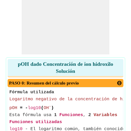
pOH dado Concentración de ion hidroxilo
Solución
PASO 0: Resumen del cálculo previo
Fórmula utilizada
Logaritmo negativo de la concentración de hidr
-
pOH
= -
log10
(
OH
)
Esta fórmula usa
1
Funciones
,
2
Variables
Funciones utilizadas
log10
- El logaritmo común, también conocido c