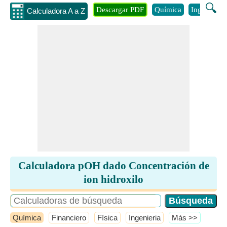
🔍
Descargar PDF
Química
Ingenieria
Calculadora A a Z
Calculadora pOH dado Concentración de
ion hidroxilo
Química
Financiero
Física
Ingenieria
​Más >>