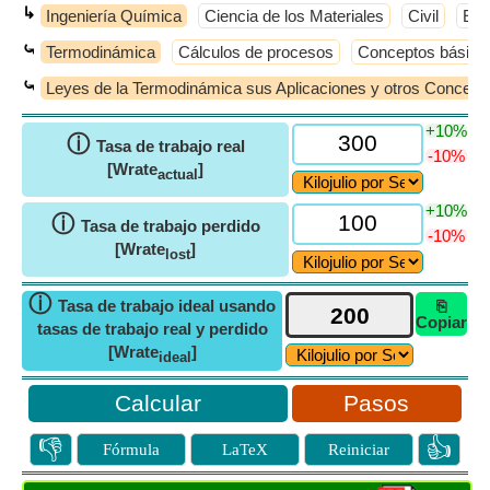
↳
Ingeniería Química
Ciencia de los Materiales
Civil
Elé
⤿
Termodinámica
Cálculos de procesos
Conceptos básico
⤿
Leyes de la Termodinámica sus Aplicaciones y otros Concept
+10%
ⓘ
Tasa de trabajo real
-10%
[Wrate
]
actual
+10%
ⓘ
Tasa de trabajo perdido
-10%
[Wrate
]
lost
ⓘ
Tasa de trabajo ideal usando
⎘
Copiar
tasas de trabajo real y perdido
[Wrate
]
ideal
Pasos
👎
👍
Fórmula
LaTeX
Reiniciar