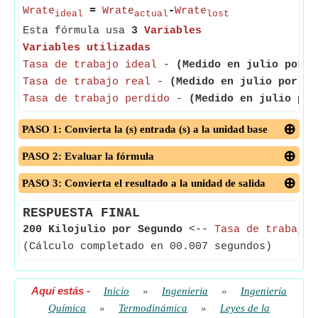
Wrate
=
Wrate
-
Wrate
ideal
actual
lost
Esta fórmula usa
3
Variables
Variables utilizadas
Tasa de trabajo ideal
-
(Medido en julio por s
Tasa de trabajo real
-
(Medido en julio por se
Tasa de trabajo perdido
-
(Medido en julio por
PASO 1: Convierta la (s) entrada (s) a la unidad base
PASO 2: Evaluar la fórmula
PASO 3: Convierta el resultado a la unidad de salida
RESPUESTA FINAL
200 Kilojulio por Segundo
<--
Tasa de trabajo 
(Cálculo completado en 00.007 segundos)
Aquí estás
-
Inicio
»
Ingenieria
»
Ingeniería
Química
»
Termodinámica
»
Leyes de la