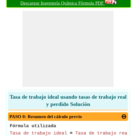
Descargar Ingeniería Química Fórmula PDF
Tasa de trabajo ideal usando tasas de trabajo real
y perdido Solución
PASO 0: Resumen del cálculo previo
Fórmula utilizada
Tasa de trabajo ideal
=
Tasa de trabajo real
-
T