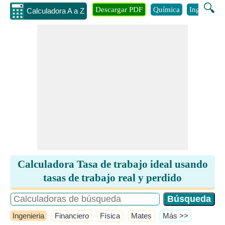
🔍
Descargar PDF
Química
Ingenieria
Calculadora A a Z
Calculadora Tasa de trabajo ideal usando
tasas de trabajo real y perdido
Ingenieria
Financiero
Física
Mates
​Más >>