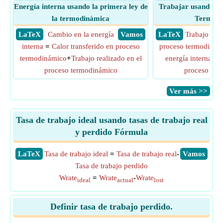
Energía interna usando la primera ley de
Trabajar usando la
la termodinámica
Termodi
​ LaTeX
Cambio en la energía
​ Vamos
​ LaTeX
Trabajo real
interna
=
Calor transferido en proceso
proceso termodinám
termodinámico
+
Trabajo realizado en el
energía interna
-
Ca
proceso termodinámico
proceso ter
​Ver más >>
Tasa de trabajo ideal usando tasas de trabajo real
y perdido Fórmula
​LaTeX
Tasa de trabajo ideal
=
Tasa de trabajo real
-
​Vamos
Tasa de trabajo perdido
Wrate
=
Wrate
-
Wrate
ideal
actual
lost
Definir tasa de trabajo perdido.