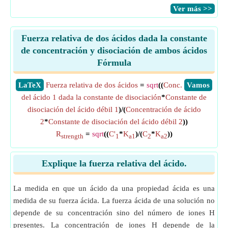
​Ver más >>
Fuerza relativa de dos ácidos dada la constante
de concentración y disociación de ambos ácidos
Fórmula
​LaTeX
Fuerza relativa de dos ácidos
=
sqrt
((
Conc.
​Vamos
del ácido 1 dada la constante de disociación
*
Constante de
disociación del ácido débil 1
)/(
Concentración de ácido
2
*
Constante de disociación del ácido débil 2
))
R
=
sqrt
((
C'
*
K
)/(
C
*
K
))
strength
1
a1
2
a2
Explique la fuerza relativa del ácido.
La medida en que un ácido da una propiedad ácida es una
medida de su fuerza ácida. La fuerza ácida de una solución no
depende de su concentración sino del número de iones H
presentes. La concentración de iones H depende de la