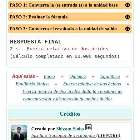
PASO 1: Convierta la (s) entrada (s) a la unidad base
PASO 2: Evaluar la fórmula
PASO 3: Convierta el resultado a la unidad de salida
RESPUESTA FINAL
2
<--
Fuerza relativa de dos ácidos
(Cálculo completado en 00.006 segundos)
Aquí estás
-
Inicio
»
Química
»
Equilibrio
»
Equilibrio iónico
»
Fuerza relativa de dos ácidos
»
Fuerza relativa de dos ácidos dada la constante de
concentración y disociación de ambos ácidos
Créditos
Creado por
Shivam Sinha
Instituto Nacional de Tecnología
(LIENDRE)
,