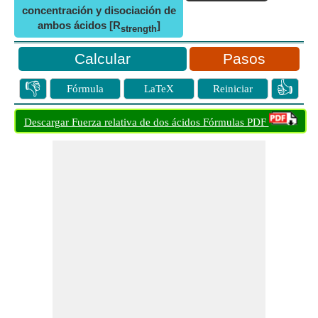
concentración y disociación de
ambos ácidos [R
]
strength
Pasos
👎
👍
Fórmula
LaTeX
Reiniciar
Descargar Fuerza relativa de dos ácidos Fórmulas PDF