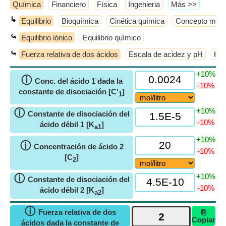
Química
Financiero
Física
Ingenieria
​Más >>
↳
Equilibrio
Bioquímica
Cinética química
Concepto molec
⤿
Equilibrio iónico
Equilibrio químico
⤿
Fuerza relativa de dos ácidos
Escala de acidez y pH
Hid
+10%
ⓘ
Conc. del ácido 1 dada la
-10%
constante de disociación [C'
]
1
+10%
ⓘ
Constante de disociación del
-10%
ácido débil 1 [K
]
a1
+10%
ⓘ
Concentración de ácido 2
-10%
[C
]
2
+10%
ⓘ
Constante de disociación del
-10%
ácido débil 2 [K
]
a2
ⓘ
Fuerza relativa de dos
⎘
Copiar
ácidos dada la constante de