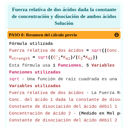
Fuerza relativa de dos ácidos dada la constante
de concentración y disociación de ambos ácidos
Solución
PASO 0: Resumen del cálculo previo
Fórmula utilizada
Fuerza relativa de dos ácidos
=
sqrt
((
Conc. de
R
=
sqrt
((
C'
*
K
)/(
C
*
K
))
strength
1
a1
2
a2
Esta fórmula usa
1
Funciones
,
5
Variables
Funciones utilizadas
sqrt
- Una función de raíz cuadrada es una fun
Variables utilizadas
Fuerza relativa de dos ácidos
- La Fuerza Relat
Conc. del ácido 1 dada la constante de disocia
Constante de disociación del ácido débil 1
- La
Concentración de ácido 2
-
(Medido en Mol por 
Constante de disociación del ácido débil 2
- La